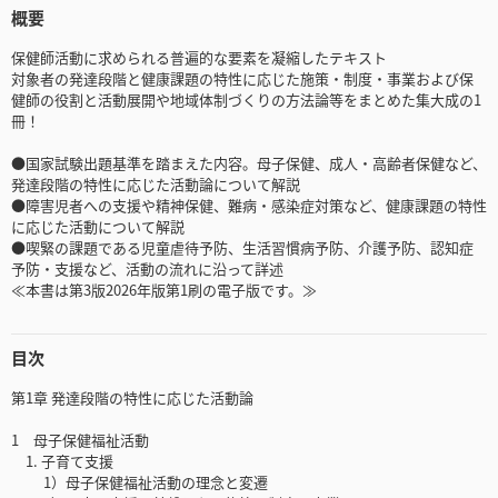
概要
保健師活動に求められる普遍的な要素を凝縮したテキスト
対象者の発達段階と健康課題の特性に応じた施策・制度・事業および保
健師の役割と活動展開や地域体制づくりの方法論等をまとめた集大成の1
冊！
●国家試験出題基準を踏まえた内容。母子保健、成人・高齢者保健など、
発達段階の特性に応じた活動論について解説
●障害児者への支援や精神保健、難病・感染症対策など、健康課題の特性
に応じた活動について解説
●喫緊の課題である児童虐待予防、生活習慣病予防、介護予防、認知症
予防・支援など、活動の流れに沿って詳述
≪本書は第3版2026年版第1刷の電子版です。≫
目次
第1章 発達段階の特性に応じた活動論
1 母子保健福祉活動
1. 子育て支援
1）母子保健福祉活動の理念と変遷