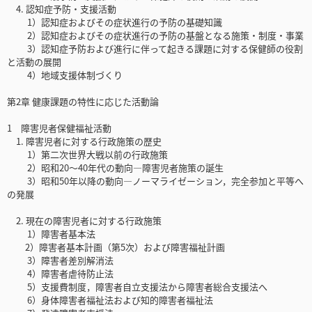
4. 認知症予防・支援活動
1）認知症およびその症状進行の予防の基礎知識
2）認知症およびその症状進行の予防の基盤となる施策・制度・事業
3）認知症予防および進行に伴って起きる課題に対する保健師の役割
と活動の展開
4）地域支援体制づくり
第2章 健康課題の特性に応じた活動論
1 障害児者保健福祉活動
1. 障害児者に対する行政施策の歴史
1）第二次世界大戦以前の行政施策
2）昭和20～40年代の動向―障害児者施策の誕生
3）昭和50年以降の動向―ノーマライゼーション，完全参加と平等へ
の発展
2. 現在の障害児者に対する行政施策
1）障害者基本法
2）障害者基本計画（第5次）および障害福祉計画
3）障害者差別解消法
4）障害者虐待防止法
5）支援費制度，障害者自立支援法から障害者総合支援法へ
6）身体障害者福祉法および知的障害者福祉法