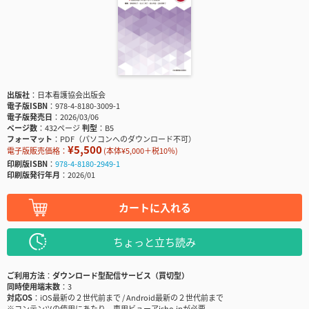
出版社
日本看護協会出版会
電子版ISBN
978-4-8180-3009-1
電子版発売日
2026/03/06
ページ数
432ページ
判型
B5
フォーマット
PDF（パソコンへのダウンロード不可）
¥5,500
電子版販売価格：
(本体¥5,000＋税10％)
印刷版ISBN
978-4-8180-2949-1
印刷版発行年月
2026/01
カートに入れる
ちょっと立ち読み
ご利用方法
ダウンロード型配信サービス（買切型）
同時使用端末数
3
対応OS
iOS最新の２世代前まで / Android最新の２世代前まで
※コンテンツの使用にあたり、専用ビューアisho.jpが必要