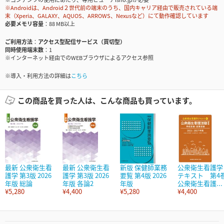
※Androidは、Android２世代前の端末のうち、国内キャリア経由で販売されている端
末（Xperia、GALAXY、AQUOS、ARROWS、Nexusなど）にて動作確認しています
必要メモリ容量
88 MB以上
ご利用方法
アクセス型配信サービス（買切型）
同時使用端末数
1
※インターネット経由でのWEBブラウザによるアクセス参照
※導入・利用方法の詳細は
こちら
この商品を買った人は、こんな商品も買っています。
最新 公衆衛生看
最新 公衆衛生看
新版 保健師業務
公衆衛生看護学
護学 第3版 2026
護学 第3版 2026
要覧 第4版 2026
テキスト 第4
年版 総論
年版 各論2
年版
公衆衛生看護...
¥5,280
¥4,400
¥5,280
¥4,400