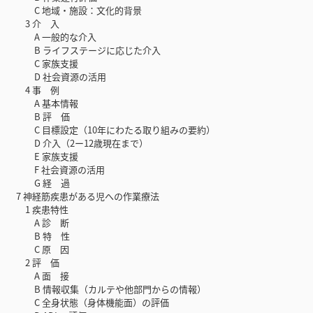
C 地域・施設：文化的背景
3 介 入
A 一般的な介入
B ライフステージに応じた介入
C 家族支援
D 社会資源の活用
4 事 例
A 基本情報
B 評 価
C 目標設定（10年にわたる取り組みの要約）
D 介入（2ー12歳現在まで）
E 家族支援
F 社会資源の活用
G 経 過
7 神経筋疾患がある児への作業療法
1 疾患特性
A 診 断
B 特 性
C 原 因
2 評 価
A 面 接
B 情報収集（カルテや他部門からの情報）
C 全身状態（身体機能面）の評価