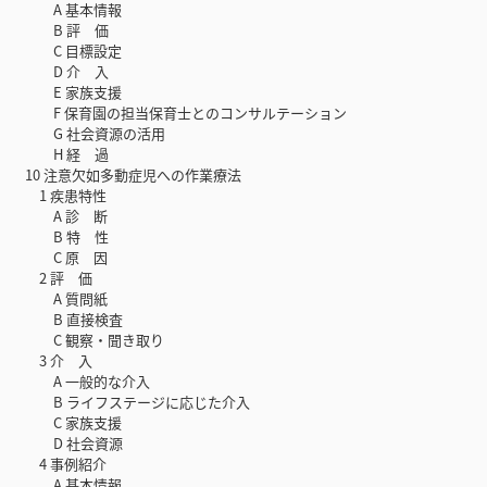
A 基本情報
B 評 価
C 目標設定
D 介 入
E 家族支援
F 保育園の担当保育士とのコンサルテーション
G 社会資源の活用
H 経 過
10 注意欠如多動症児への作業療法
1 疾患特性
A 診 断
B 特 性
C 原 因
2 評 価
A 質問紙
B 直接検査
C 観察・聞き取り
3 介 入
A 一般的な介入
B ライフステージに応じた介入
C 家族支援
D 社会資源
4 事例紹介
A 基本情報