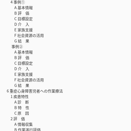
4 事例①
A 基本情報
B 評 価
C 目標設定
D 介 入
E 家族支援
F 社会資源の活用
G 結 果
事例②
A 基本情報
B 評 価
C 目標設定
D 介 入
E 家族支援
F 社会資源の活用
G 結 果
6 重症心身障害児者への作業療法
1 疾患特性
A 診 断
B 特 性
C 原 因
2 評 価
A 情報収集
B 作業遂行評価