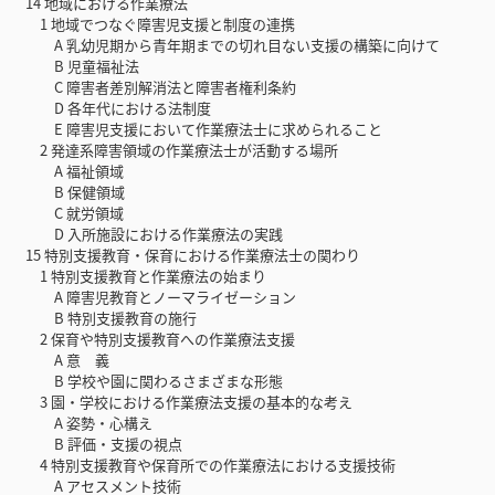
14 地域における作業療法
1 地域でつなぐ障害児支援と制度の連携
A 乳幼児期から青年期までの切れ目ない支援の構築に向けて
B 児童福祉法
C 障害者差別解消法と障害者権利条約
D 各年代における法制度
E 障害児支援において作業療法士に求められること
2 発達系障害領域の作業療法士が活動する場所
A 福祉領域
B 保健領域
C 就労領域
D 入所施設における作業療法の実践
15 特別支援教育・保育における作業療法士の関わり
1 特別支援教育と作業療法の始まり
A 障害児教育とノーマライゼーション
B 特別支援教育の施行
2 保育や特別支援教育への作業療法支援
A 意 義
B 学校や園に関わるさまざまな形態
3 園・学校における作業療法支援の基本的な考え
A 姿勢・心構え
B 評価・支援の視点
4 特別支援教育や保育所での作業療法における支援技術
A アセスメント技術