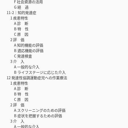
F 社会資源の活用
G 経 過
11-2｜知的発達症
1 疾患特性
A 診 断
B 特 性
C 原 因
2 評 価
A 知的機能の評価
B 適応機能の評価
C 発達検査
3 介 入
A 一般的な介入
B ライフステージに応じた介入
12 発達性協調運動症児への作業療法
1 疾患特性
A 診 断
B 特 性
C 原 因
2 評 価
A スクリーニングのための評価
B 症状を把握するための評価
3 介 入
A 一般的な介入