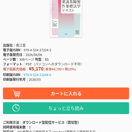
出版社
南江堂
電子版ISBN
978-4-524-27224-2
電子版発売日
2026/04/06
ページ数
308ページ
判型
B5
フォーマット
PDF（パソコンへのダウンロード不可）
¥5,170
電子版販売価格：
(本体¥4,700＋税10％)
印刷版ISBN
978-4-524-21048-0
印刷版発行年月
2026/03
カートに入れる
ちょっと立ち読み
ご利用方法
ダウンロード型配信サービス（買切型）
同時使用端末数
3
対応OS
iOS最新の２世代前まで / Android最新の２世代前まで