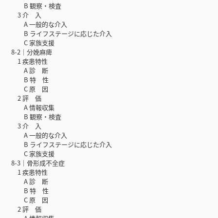
B 観察・検査
3 介 入
A 一般的な介入
B ライフステージに応じた介入
C 家族支援
8-2｜分娩麻痺
1 疾患特性
A 診 断
B 特 性
C 原 因
2 評 価
A 情報収集
B 観察・検査
3 介 入
A 一般的な介入
B ライフステージに応じた介入
C 家族支援
8-3｜骨形成不全症
1 疾患特性
A 診 断
B 特 性
C 原 因
2 評 価