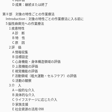
D 成果：継続または終了
第Ⅱ部 対象の特性ごとの作業療法
Introduction：対象の特性ごとの作業療法に入る前に
5 脳性麻痺児への作業療法
1 疾患特性
A 診 断
B 特 性
C 原 因
2 評 価
A 情報収集
B 目標設定
C 心身機能・身体構造領域の評価
D 上肢機能の評価
E 視覚機能の評価
F 活動領域（粗大運動・セルフケア）の評価
G 活動の観察
3 介 入
A 一般的な介入
B 具体的な介入
C ライフステージに応じた介入
D 家族支援
E 社会資源の活用 098