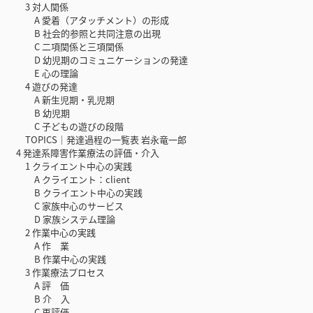
3 対人関係
A 愛着（アタッチメント）の形成
B 社会的参照と共同注意の出現
C 二項関係と三項関係
D 幼児期のコミュニケーションの発達
E 心の理論
4 遊びの発達
A 新生児期・乳児期
B 幼児期
C 子どもの遊びの段階
TOPICS｜発達過程の一覧表 岩永竜一郎
4 発達系障害作業療法の評価・介入
1 クライエント中心の実践
A クライエント：client
B クライエント中心の実践
C 家族中心のサービス
D 家族システム理論
2 作業中心の実践
A 作 業
B 作業中心の実践
3 作業療法プロセス
A 評 価
B 介 入
C 再評価