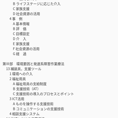
B ライフステージに応じた介入
C 家族支援
D 社会資源の活用
4 事 例
A 基本情報
B 評 価
C 目標設定
D 介 入
E 家族支援
F 社会資源の活用
G 経 過
第Ⅲ部 環境要因と発達系障害作業療法
13 補装具，支援ツール
1 環境への介入
2 福祉用具
A 福祉用具の支給制度
B 支援技術（AT）
C 支援技術の導入のプロセスとポイント
3 ICT活用
A ものを操作する支援技術
B コミュニケーションの支援技術
4 相談支援システム