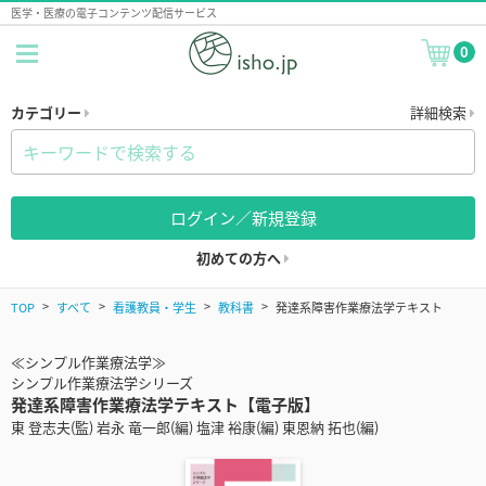
医学・医療の電子コンテンツ配信サービス
0
カテゴリー
詳細検索
ログイン／新規登録
初めての方へ
TOP
すべて
看護教員・学生
教科書
発達系障害作業療法学テキスト
≪シンプル作業療法学≫
シンプル作業療法学シリーズ
発達系障害作業療法学テキスト【電子版】
東 登志夫(監) 岩永 竜一郎(編) 塩津 裕康(編) 東恩納 拓也(編)