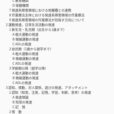
C 教育機関
D 保健機関
7 発達系障害領域における他職種との連携
8 作業療法全体における発達系障害領域の作業療法
9 発達系障害領域の作業療法が目指す方向について
2 運動発達，日常生活活動の発達
1 新生児・乳児期（出生から1歳まで）
A 粗大運動の発達
B 微細運動の発達
C ADLの発達
2 幼児期（1歳から就学まで）
A 粗大運動の発達
B 微細運動の発達
C ADLの発達
3 学齢期以降（就学以降）
A 粗大運動の発達
B 微細運動の発達
C ADLの発達
3 認知，情動，対人関係，遊びの発達，アタッチメント
1 認知（知覚，注意，記憶，学習，判断，思考）の発達
A 発達理論
B 知覚の発達
C 記 憶
2 情 動