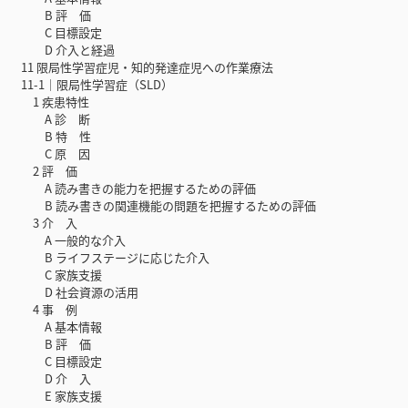
B 評 価
C 目標設定
D 介入と経過
11 限局性学習症児・知的発達症児への作業療法
11-1｜限局性学習症（SLD）
1 疾患特性
A 診 断
B 特 性
C 原 因
2 評 価
A 読み書きの能力を把握するための評価
B 読み書きの関連機能の問題を把握するための評価
3 介 入
A 一般的な介入
B ライフステージに応じた介入
C 家族支援
D 社会資源の活用
4 事 例
A 基本情報
B 評 価
C 目標設定
D 介 入
E 家族支援