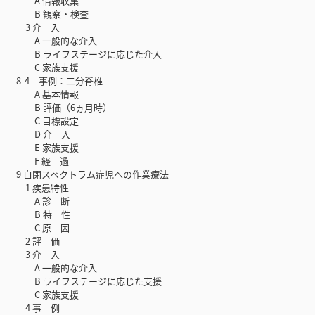
A 情報収集
B 観察・検査
3 介 入
A 一般的な介入
B ライフステージに応じた介入
C 家族支援
8-4｜事例：二分脊椎
A 基本情報
B 評価（6ヵ月時）
C 目標設定
D 介 入
E 家族支援
F 経 過
9 自閉スペクトラム症児への作業療法
1 疾患特性
A 診 断
B 特 性
C 原 因
2 評 価
3 介 入
A 一般的な介入
B ライフステージに応じた支援
C 家族支援
4 事 例