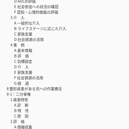
D ADLの評価
E 社会参加への状況の確認
F 認知・心理的側面の評価
3 介 入
A 一般的な介入
B ライフステージに応じた介入
C 家族支援
D 社会資源の活用
4 事 例
A 基本情報
B 評 価
C 目標設定
D 介 入
E 家族支援
F 社会資源の活用
G 経 過
8 整形疾患がある児への作業療法
8-1｜二分脊椎
1 疾患特性
A 診 断
B 特 性
C 原 因
2 評 価
A 情報収集