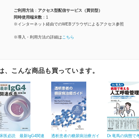
ご利用方法
アクセス型配信サービス（買切型）
同時使用端末数
1
※インターネット経由でのWEBブラウザによるアクセス参照
※導入・利用方法の詳細は
こちら
は、こんな商品も買っています。
床医必読 最新IgG4関連
透析患者の糖尿病治療ガイ
Dr.竜馬の病態で