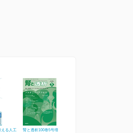
考える人工
腎と透析100巻5号増大号