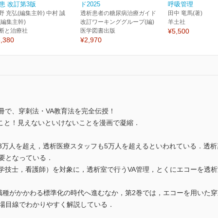
患 改訂第3版
ド2025
呼吸管理
野 充弘(編集主幹) 中村 誠
透析患者の糖尿病治療ガイド
田中 竜馬(著)
(編集主幹)
改訂ワーキンググループ(編)
羊土社
断と治療社
医学図書出版
¥5,500
,380
¥2,970
冊で、穿刺法・VA教育法を完全伝授！
こと！見えないといけないことを漫画で凝縮．
33万人を超え，透析医療スタッフも5万人を超えるといわれている．透
重要となっている．
工学技士，看護師）を対象に，透析室で行うVA管理，とくにエコーを透
多職種がかかわる標準化の時代へ進むなか，第2巻では，エコーを用いた
現場目線でわかりやすく解説している．