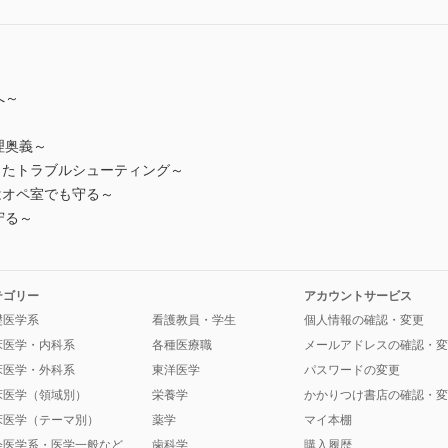
へ～
～
理奥義～
ったトラブルシューティング～
Aはオペ室でも守る～
守る～
テゴリー
アカウントサービス
礎医学系
看護教員・学生
個人情報の確認・変更
床医学・内科系
各種医療職
メールアドレスの確認・変
床医学・外科系
東洋医学
パスワードの変更
床医学（領域別）
栄養学
かかりつけ書店の確認・変
床医学（テーマ別）
薬学
マイ本棚
会医学系・医学一般など
歯科学
購入履歴