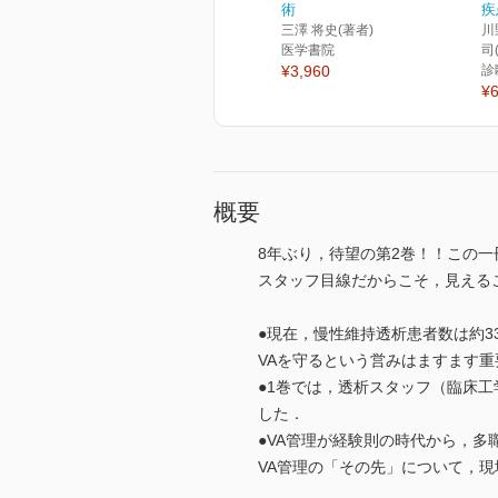
術
疾
三澤 将史(著者)
川
医学書院
司
¥3,960
診
¥6
概要
8年ぶり，待望の第2巻！！この一
スタッフ目線だからこそ，見える
●現在，慢性維持透析患者数は約
VAを守るという営みはますます
●1巻では，透析スタッフ（臨床
した．
●VA管理が経験則の時代から，
VA管理の「その先」について，