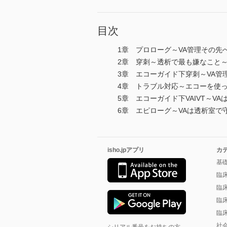
目次
1章 プロローグ～VA管理その先
2章 穿刺～透析で最も嫌なこと
3章 エコーガイド下穿刺～VA管
4章 トラブル対応～エコーを使
5章 エコーガイド下VAIVT～V
6章 エピローグ～VAは透析室で
isho.jpアプリ
カ
基
臨
臨
臨
臨
社