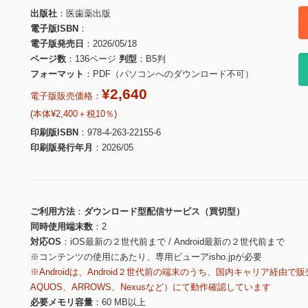
出版社
医歯薬出版
電子版ISBN
電子版発売日
2026/05/18
ページ数
136ページ
判型
B5判
フォーマット
PDF（パソコンへのダウンロード不可）
¥2,640
電子版販売価格：
(本体¥2,400＋税10％)
印刷版ISBN
978-4-263-22155-6
印刷版発行年月
2026/05
ご利用方法
ダウンロード型配信サービス（買切型）
同時使用端末数
2
対応OS
iOS最新の２世代前まで / Android最新の２世代前まで
※コンテンツの使用にあたり、専用ビューアisho.jpが必要
※Androidは、Android２世代前の端末のうち、国内キャリア経由で販
AQUOS、ARROWS、Nexusなど）にて動作確認しています
必要メモリ容量
60 MB以上