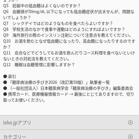
Q5 妊娠中の低血糖はよくないのですか？
Q6 血糖値が50mg/dL 以下になっても低血糖症状が出ませんが、問題な
いでしょうか？
Q7 シックデイではどのようなものを食べたらよいですか？
Q8 学校生活のなかで食事や運動はどのようにすればよいですか？
Q9 海外旅行の際のインスリン注射について注意点を教えてください。
Q10 お酒を飲むとなぜ低血糖になったり、高血糖になったりするのです
か？
Q11 会合などでどうしてもお酒を飲んだりコース料理を食べないといけ
ないときの対処法を教えてください。
Q12 睡眠は血糖管理に影響しますか？
● 索引
● 「糖尿病治療の手びき2026（改訂第59版）」執筆者一覧
● （一般社団法人）日本糖尿病学会「糖尿病治療の手びき」編集委員会
● 携帯カード、医療機器情報カード → 最後にとじてありますので、切り
取ってお使いください。
isho.jpアプリ
カテゴリー