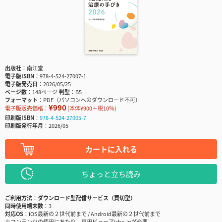
出版社
南江堂
電子版ISBN
978-4-524-27007-1
電子版発売日
2026/05/25
ページ数
148ページ
判型
B5
フォーマット
PDF（パソコンへのダウンロード不可）
¥990
電子版販売価格：
(本体¥900＋税10％)
印刷版ISBN
978-4-524-27005-7
印刷版発行年月
2026/05
カートに入れる
ちょっと立ち読み
ご利用方法
ダウンロード型配信サービス（買切型）
同時使用端末数
3
対応OS
iOS最新の２世代前まで / Android最新の２世代前まで
※コンテンツの使用にあたり、専用ビューアisho.jpが必要