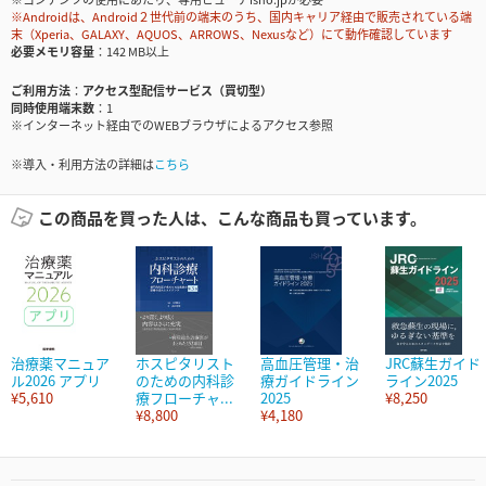
※Androidは、Android２世代前の端末のうち、国内キャリア経由で販売されている端
末（Xperia、GALAXY、AQUOS、ARROWS、Nexusなど）にて動作確認しています
必要メモリ容量
142 MB以上
ご利用方法
アクセス型配信サービス（買切型）
同時使用端末数
1
※インターネット経由でのWEBブラウザによるアクセス参照
※導入・利用方法の詳細は
こちら
この商品を買った人は、こんな商品も買っています。
治療薬マニュア
ホスピタリスト
高血圧管理・治
JRC蘇生ガイド
ル2026 アプリ
のための内科診
療ガイドライン
ライン2025
¥5,610
療フローチャ...
2025
¥8,250
¥8,800
¥4,180