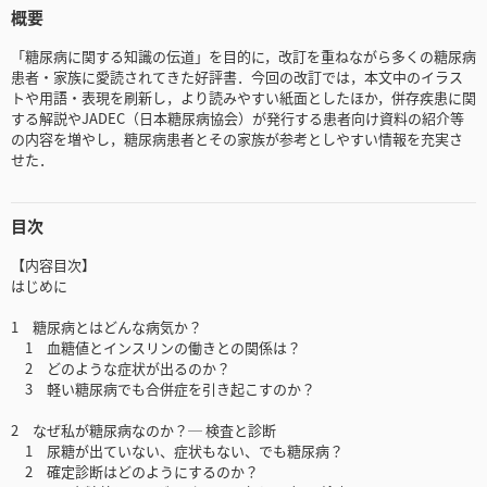
概要
「糖尿病に関する知識の伝道」を目的に，改訂を重ねながら多くの糖尿病
患者・家族に愛読されてきた好評書．今回の改訂では，本文中のイラス
トや用語・表現を刷新し，より読みやすい紙面としたほか，併存疾患に関
する解説やJADEC（日本糖尿病協会）が発行する患者向け資料の紹介等
の内容を増やし，糖尿病患者とその家族が参考としやすい情報を充実さ
せた．
目次
【内容目次】
はじめに
1 糖尿病とはどんな病気か？
1 血糖値とインスリンの働きとの関係は？
2 どのような症状が出るのか？
3 軽い糖尿病でも合併症を引き起こすのか？
2 なぜ私が糖尿病なのか？─ 検査と診断
1 尿糖が出ていない、症状もない、でも糖尿病？
2 確定診断はどのようにするのか？