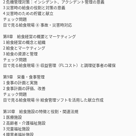
2 危機管理対策：インシデント、アクシデント管理の意義
3 災害時の給食の役割と対策の意義
4 災害時のための貯蔵と献立
チェック問題
目で見る給食現場 ⑧ 事故・災害時対応
第8章 給食経営の概要とマーケティング
1 給食経営の概念と組織
2 給食とマーケティング
3 給食の資源と管理
チェック問題
目で見る給食現場 ⑨ 収益管理（FLコスト）と調理従事者の確保
第9章 栄養・食事管理
1 食事の計画と実施
2 食事計画の評価、改善
チェック問題
目で見る給食現場 ⑩ 給食管理ソフトを活用した献立作成
第10章 給食施設の特徴と役割・関連法規
1 医療施設
2 高齢者・介護福祉施設
3 児童福祉施設
4 障害者福祉施設