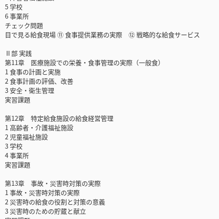
5 学校
6 事業所
チェック問題
目で見る給食現場 ⑪ 食事提供業務の実際 ⑫ 戦略的な給食サービス
Ⅱ部 実践
第11章 医療施設での栄養・食事管理の実際（一般食）
1 食事の計画と実施
2 食事計画の評価、改善
3 安全・衛生管理
実習課題
第12章 特定給食施設の給食経営管理
1 高齢者・介護福祉施設
2 児童福祉施設
3 学校
4 事業所
実習課題
第13章 事故・災害時対策の実際
1 事故・災害時対策の実際
2 災害時の給食の役割と対策の意義
3 災害時のための貯蔵と献立