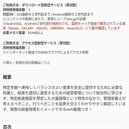
ご利用方法
ダウンロード型配信サービス（買切型）
同時使用端末数
3
対応OS
iOS最新の２世代前まで / Android最新の２世代前まで
※コンテンツの使用にあたり、専用ビューアisho.jpが必要
※Androidは、Android２世代前の端末のうち、国内キャリア経由で販売されている端
末（Xperia、GALAXY、AQUOS、ARROWS、Nexusなど）にて動作確認しています
必要メモリ容量
60 MB以上
ご利用方法
アクセス型配信サービス（買切型）
同時使用端末数
1
※インターネット経由でのWEBブラウザによるアクセス参照
※導入・利用方法の詳細は
こちら
概要
特定多数へ美味しくバランスのよい食事を安全に提供するために必要な
知識と，給食を適切に運営するための経営管理について総合的に学びま
す．特定給食施設を想定した大量調理という特性のなかで，管理栄養士が
考えるべきこと，行うべきことを図表を交えてわかりやすく解説していま
す．実際の給食現場をイメージできるweb動画つき！
目次