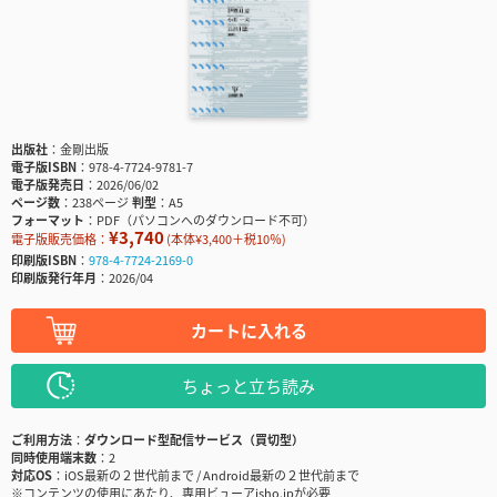
出版社
金剛出版
電子版ISBN
978-4-7724-9781-7
電子版発売日
2026/06/02
ページ数
238ページ
判型
A5
フォーマット
PDF（パソコンへのダウンロード不可）
¥3,740
電子版販売価格：
(本体¥3,400＋税10％)
印刷版ISBN
978-4-7724-2169-0
印刷版発行年月
2026/04
カートに入れる
ちょっと立ち読み
ご利用方法
ダウンロード型配信サービス（買切型）
同時使用端末数
2
対応OS
iOS最新の２世代前まで / Android最新の２世代前まで
※コンテンツの使用にあたり、専用ビューアisho.jpが必要