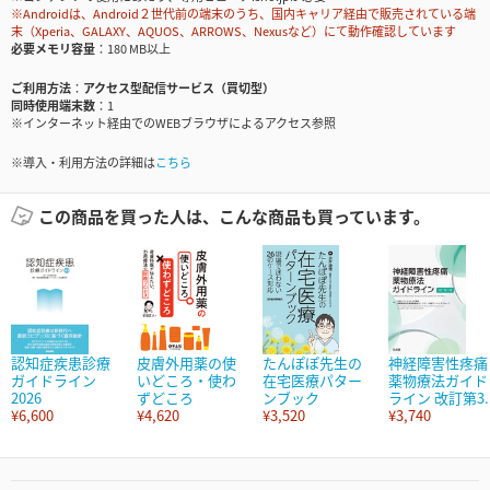
※Androidは、Android２世代前の端末のうち、国内キャリア経由で販売されている端
末（Xperia、GALAXY、AQUOS、ARROWS、Nexusなど）にて動作確認しています
必要メモリ容量
180 MB以上
ご利用方法
アクセス型配信サービス（買切型）
同時使用端末数
1
※インターネット経由でのWEBブラウザによるアクセス参照
※導入・利用方法の詳細は
こちら
この商品を買った人は、こんな商品も買っています。
認知症疾患診療
皮膚外用薬の使
たんぽぽ先生の
神経障害性疼痛
ガイドライン
いどころ・使わ
在宅医療パター
薬物療法ガイド
2026
ずどころ
ンブック
ライン 改訂第3..
¥6,600
¥4,620
¥3,520
¥3,740