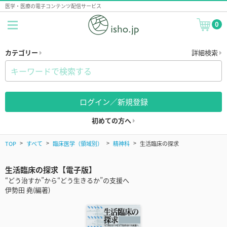
医学・医療の電子コンテンツ配信サービス
0
カテゴリー
詳細検索
ログイン／新規登録
初めての方へ
TOP
すべて
臨床医学（領域別）
精神科
生活臨床の探求
生活臨床の探求【電子版】
“どう治すか”から“どう生きるか”の支援へ
伊勢田 堯(編著)