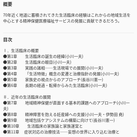
概要
70年近く地道に蓄積されてきた生活臨床の経験はこれからの地域生活を
中心とする精神保健医療福祉サービスの発展に貢献できるだろう。
目次
Ⅰ．生活臨床の概要
●第1章 生活臨床の誕生の経緯(小川一夫)
●第2章 生活臨床の眼目(小川一夫)
●第3章 実践の諸相――生活現場での展開(小川一夫)
●第4章 「生活特徴」概念の変遷と治療指針の発展(小川一夫)
●第5章 家族史の視点からのアプローチ(長谷川憲一)
●第6章 長期の経過・転帰からみた生活臨床(小川一夫)
Ⅱ．近年の生活臨床の展開
●第7章 地域精神保健が直面する基本的課題へのアプローチ(小川一
夫)
●第8章 精神障害を抱える妊産婦への支援(小川一夫・伊勢田 堯)
●第9章 地域包括ケアシステムの構築に向けて(長谷川憲一)
●第10章 生活臨床の家族論と家族運営と
●第11章 症状対応の治療技法――妄想の世界に入り込む治療と