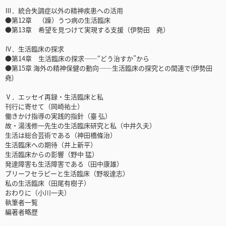
Ⅲ．統合失調症以外の精神疾患への活用
●第12章 （躁）うつ病の生活臨床
●第13章 希望を見つけて実現する支援（伊勢田 堯）
Ⅳ．生活臨床の探求
●第14章 生活臨床の探求――“どう治すか”から
●第15章 海外の精神保健の動向――生活臨床の探究との関連で(伊勢田
堯)
Ⅴ．エッセイ再録・生活臨床と私
刊行に寄せて（岡崎祐士）
働きかけ指導の実践的指針（臺 弘）
故・湯浅修一先生の生活臨床研究と私（中井久夫）
生活は総合芸術である（神田橋條治）
生活臨床への期待（井上新平）
生活臨床からの影響（野中 猛）
発達障害も生活障害である（田中康雄）
ブリーフセラピーと生活臨床（野坂達志）
私の生活臨床（田尾有樹子）
おわりに（小川一夫）
執筆者一覧
編著者略歴