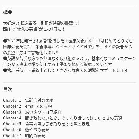
概要
大好評の[臨床栄養」別冊が待望の書籍化！
臨床で“使える英語”がこの1冊に！
●2021年に発行され好評を博した『臨床栄養』別冊『はじめてとりくむ
臨床栄養英会話―栄養指導からベッドサイドまで』を，多くの読者から
の要望に応えて書籍化しました
●英語が苦手な方でも無理なく取り組めるよう，基本的なコミュニケーシ
ョンから臨床現場で使用する用語まで幅広く網羅しています
●管理栄養士・栄養士として国際的な舞台での活躍をサポートします
目次
Chapter 1 電話応対の表現
Chapter 2 emailでの表現
Chapter 3 あいさつ・自己紹介
Chapter 4 聞き取れないとき，ゆっくり話してほしいときの表現
Chapter 5 食事内容の聞き取りをする際の表現
Chapter 6 数や量の表現
Chapter 7 時間の表現