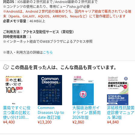
対応OS
iOS最新の２世代前まで / Android最新の２世代前まで
※コンテンツの使用にあたり、専用ビューアisho.jpが必要
※Androidは、Android２世代前の端末のうち、国内キャリア経由で販売されている端
末（Xperia、GALAXY、AQUOS、ARROWS、Nexusなど）にて動作確認しています
必要メモリ容量
46 MB以上
ご利用方法
アクセス型配信サービス（買切型）
同時使用端末数
1
※インターネット経由でのWEBブラウザによるアクセス参照
※導入・利用方法の詳細は
こちら
この商品を買った人は、こんな商品も買っています。
薬局ですぐに役
Common
大腸癌治療ガイ
非結核性抗酸菌
立つ薬の比較と
Diseases Up to
ドライン 医師用
症診療マニュア
使い分け100...
date 改訂2版
2026年版
ル 第2版
¥4,400
¥13,200
¥2,860
¥4,840