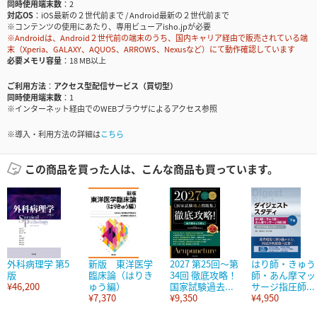
同時使用端末数
2
対応OS
iOS最新の２世代前まで / Android最新の２世代前まで
※コンテンツの使用にあたり、専用ビューアisho.jpが必要
※Androidは、Android２世代前の端末のうち、国内キャリア経由で販売されている端
末（Xperia、GALAXY、AQUOS、ARROWS、Nexusなど）にて動作確認しています
必要メモリ容量
18 MB以上
ご利用方法
アクセス型配信サービス（買切型）
同時使用端末数
1
※インターネット経由でのWEBブラウザによるアクセス参照
※導入・利用方法の詳細は
こちら
この商品を買った人は、こんな商品も買っています。
外科病理学 第5
新版 東洋医学
2027 第25回～第
はり師・きゅう
版
臨床論（はりき
34回 徹底攻略！
師・あん摩マッ
¥46,200
ゅう編）
国家試験過去...
サージ指圧師...
¥7,370
¥9,350
¥4,950