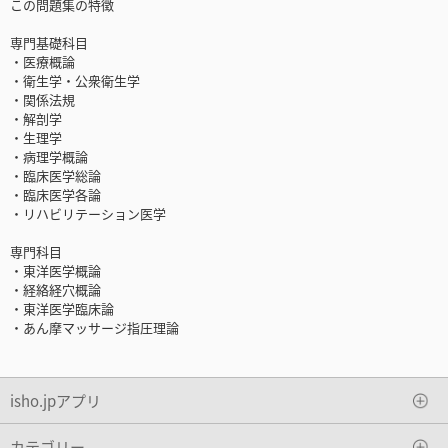
この問題集の特徴
専門基礎科目
・医療概論
・衛生学・公衆衛生学
・関係法規
・解剖学
・生理学
・病理学概論
・臨床医学総論
・臨床医学各論
・リハビリテーション医学
専門科目
・東洋医学概論
・経絡経穴概論
・東洋医学臨床論
・あん摩マッサージ指圧理論
isho.jpアプリ
カテゴリー