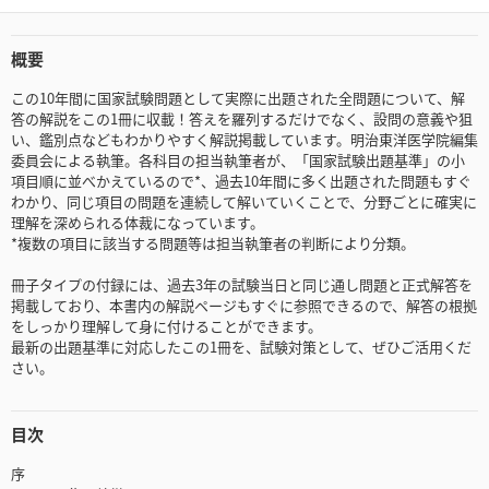
概要
この10年間に国家試験問題として実際に出題された全問題について、解
答の解説をこの1冊に収載！答えを羅列するだけでなく、設問の意義や狙
い、鑑別点などもわかりやすく解説掲載しています。明治東洋医学院編集
委員会による執筆。各科目の担当執筆者が、「国家試験出題基準」の小
項目順に並べかえているので*、過去10年間に多く出題された問題もすぐ
わかり、同じ項目の問題を連続して解いていくことで、分野ごとに確実に
理解を深められる体裁になっています。
*複数の項目に該当する問題等は担当執筆者の判断により分類。
冊子タイプの付録には、過去3年の試験当日と同じ通し問題と正式解答を
掲載しており、本書内の解説ページもすぐに参照できるので、解答の根拠
をしっかり理解して身に付けることができます。
最新の出題基準に対応したこの1冊を、試験対策として、ぜひご活用くだ
さい。
目次
序