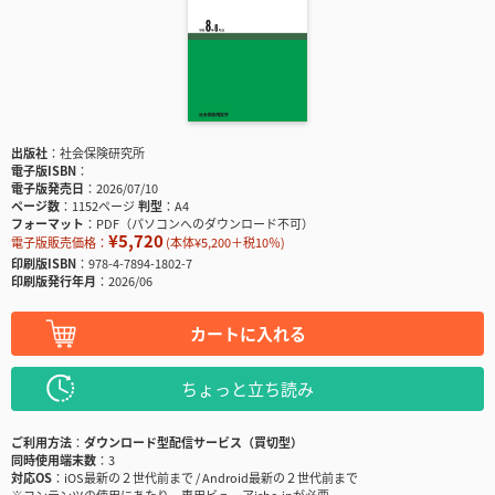
出版社
社会保険研究所
電子版ISBN
電子版発売日
2026/07/10
ページ数
1152ページ
判型
A4
フォーマット
PDF（パソコンへのダウンロード不可）
¥5,720
電子版販売価格：
(本体¥5,200＋税10％)
印刷版ISBN
978-4-7894-1802-7
印刷版発行年月
2026/06
カートに入れる
ちょっと立ち読み
ご利用方法
ダウンロード型配信サービス（買切型）
同時使用端末数
3
対応OS
iOS最新の２世代前まで / Android最新の２世代前まで