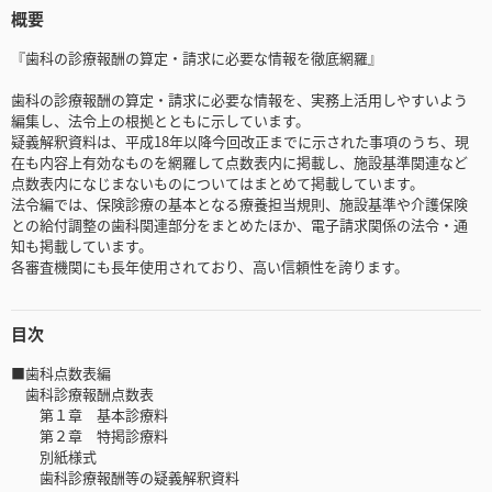
概要
『歯科の診療報酬の算定・請求に必要な情報を徹底網羅』
歯科の診療報酬の算定・請求に必要な情報を、実務上活用しやすいよう
編集し、法令上の根拠とともに示しています。
疑義解釈資料は、平成18年以降今回改正までに示された事項のうち、現
在も内容上有効なものを網羅して点数表内に掲載し、施設基準関連など
点数表内になじまないものについてはまとめて掲載しています。
法令編では、保険診療の基本となる療養担当規則、施設基準や介護保険
との給付調整の歯科関連部分をまとめたほか、電子請求関係の法令・通
知も掲載しています。
各審査機関にも長年使用されており、高い信頼性を誇ります。
目次
■歯科点数表編
歯科診療報酬点数表
第１章 基本診療料
第２章 特掲診療料
別紙様式
歯科診療報酬等の疑義解釈資料