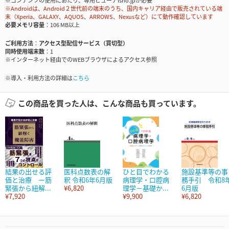
※コンテンツの使用にあたり、専用ビューアisho.jpが必要
※Androidは、Android２世代前の端末のうち、国内キャリア経由で販売されている端
末（Xperia、GALAXY、AQUOS、ARROWS、Nexusなど）にて動作確認しています
必要メモリ容量
106 MB以上
ご利用方法
アクセス型配信サービス（買切型）
同時使用端末数
1
※インターネット経由でのWEBブラウザによるアクセス参照
※導入・利用方法の詳細は
こちら
この商品を買った人は、こんな商品も買っています。
結果の出せる評
医科点数表の解
ひと目でわかる
施設基準等の事
価と治療 ー筋
釈 令和6年6月版
病理学・口腔病
務手引 令和8
緊張から紐解...
¥6,820
理学－基礎か...
6月版
¥7,920
¥9,900
¥6,820