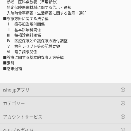
参考 医科点数表（準用部分）
特定保険医療材料に関する告示・通知
入院時食事療養・生活療養に関する告示・通知
■診療方針に関する法令編
Ⅰ 療養担当規則関係
Ⅱ 基本診療料関係
Ⅲ 特掲診療料関係
Ⅳ 医療保険と介護保険の給付調整
Ⅴ 歯科レセプト等の記載要領
Ⅵ 電子請求関係
■診療に関する基本的な考え方等編
■索引
■巻末追補
isho.jpアプリ
カテゴリー
アカウントサービス
ヘルプ＆ガイド