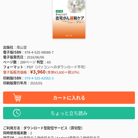
出版社
南山堂
電子版ISBN
978-4-525-98088-7
電子版発売日
2016/06/06
ページ数
289ページ
判型
A5
フォーマット
PDF（パソコンへのダウンロード不可）
¥3,960
電子版販売価格：
(本体¥3,600＋税10％)
印刷版ISBN
978-4-525-42562-3
印刷版発行年月
2015/01
カートに入れる
ちょっと立ち読み
ご利用方法
ダウンロード型配信サービス（買切型）
同時使用端末数
2
対応OS
iOS最新の２世代前まで / Android最新の２世代前まで