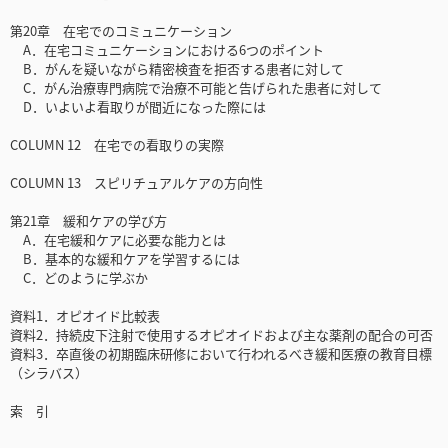
第20章 在宅でのコミュニケーション
A．在宅コミュニケーションにおける6つのポイント
B．がんを疑いながら精密検査を拒否する患者に対して
C．がん治療専門病院で治療不可能と告げられた患者に対して
D．いよいよ看取りが間近になった際には
COLUMN 12 在宅での看取りの実際
COLUMN 13 スピリチュアルケアの方向性
第21章 緩和ケアの学び方
A．在宅緩和ケアに必要な能力とは
B．基本的な緩和ケアを学習するには
C．どのように学ぶか
資料1．オピオイド比較表
資料2．持続皮下注射で使用するオピオイドおよび主な薬剤の配合の可否
資料3．卒直後の初期臨床研修において行われるべき緩和医療の教育目標
（シラバス）
索 引