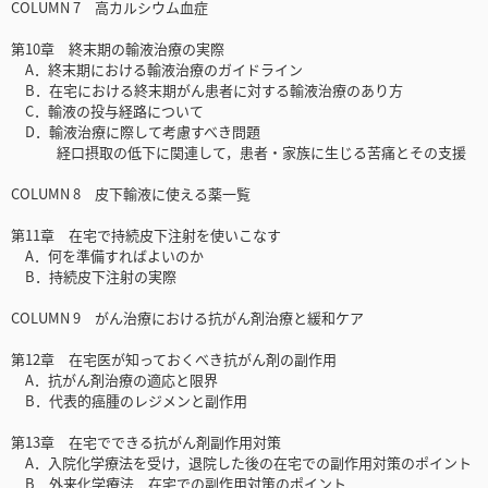
COLUMN 7 高カルシウム血症
第10章 終末期の輸液治療の実際
A．終末期における輸液治療のガイドライン
B．在宅における終末期がん患者に対する輸液治療のあり方
C．輸液の投与経路について
D．輸液治療に際して考慮すべき問題
経口摂取の低下に関連して，患者・家族に生じる苦痛とその支援
COLUMN 8 皮下輸液に使える薬一覧
第11章 在宅で持続皮下注射を使いこなす
A．何を準備すればよいのか
B．持続皮下注射の実際
COLUMN 9 がん治療における抗がん剤治療と緩和ケア
第12章 在宅医が知っておくべき抗がん剤の副作用
A．抗がん剤治療の適応と限界
B．代表的癌腫のレジメンと副作用
第13章 在宅でできる抗がん剤副作用対策
A．入院化学療法を受け，退院した後の在宅での副作用対策のポイント
B．外来化学療法 在宅での副作用対策のポイント