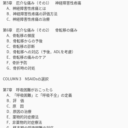
第5章 厄介な痛み（その1） 神経障害性疼痛
A．神経障害性疼痛とは
B．神経障害性疼痛の評価方法
C．神経障害性疼痛の治療
第6章 厄介な痛み（その2） 骨転移の痛み
A．骨転移の頻度
B．骨転移からの予後
C．骨転移の診断
D．骨転移への対応（予後，ADLを考慮）
E．骨転移の痛みのケア
F．骨折予防
G．骨折時の対処
COLUMN 3 NSAIDsの選択
第7章 呼吸困難がおこったら
A．「呼吸困難」と「呼吸不全」の定義
B．評 価
C．原 因
D．原因の治療
E．薬物的対症療法
F．非薬物的対症療法
G．終末期の呼吸困難の対応