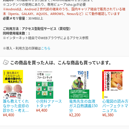
※コンテンツの使用にあたり、専用ビューアisho.jpが必要
※Androidは、Android２世代前の端末のうち、国内キャリア経由で販売されている端
末（Xperia、GALAXY、AQUOS、ARROWS、Nexusなど）にて動作確認しています
必要メモリ容量
30 MB以上
ご利用方法
アクセス型配信サービス（買切型）
同時使用端末数
1
※インターネット経由でのWEBブラウザによるアクセス参照
※導入・利用方法の詳細は
こちら
この商品を買った人は、こんな商品も買っています。
誰も教えてくれ
小児科ファース
竜馬先生の血液
心電図の読み方
なかった皮疹の
トタッチ
ガス白熱講義150
パーフェクトマ
診かた・考え...
¥4,400
分
ニュアル
¥4,400
¥2,200
¥6,380