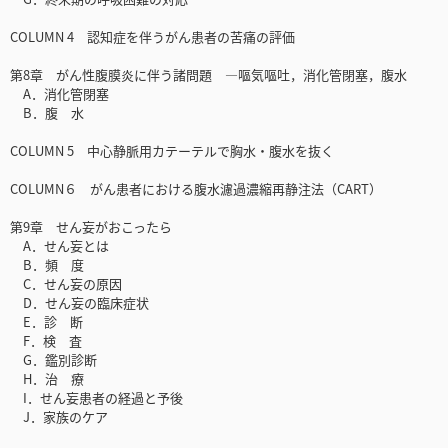
COLUMN 4 認知症を伴うがん患者の苦痛の評価
第8章 がん性腹膜炎に伴う諸問題 —嘔気嘔吐，消化管閉塞，腹水
A．消化管閉塞
B．腹 水
COLUMN 5 中心静脈用カテーテルで胸水・腹水を抜く
COLUMN６ がん患者における腹水濾過濃縮再静注法（CART）
第9章 せん妄がおこったら
A．せん妄とは
B．頻 度
C．せん妄の原因
D．せん妄の臨床症状
E．診 断
F．検 査
G．鑑別診断
H．治 療
I．せん妄患者の経過と予後
J．家族のケア