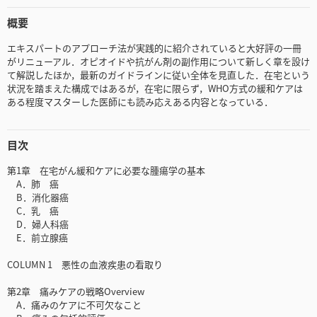
概要
エキスパートのアプローチ法が実践的に紹介されていると大好評の一冊
がリニューアル．オピオイドや抗がん剤の副作用について新しく章を設け
て解説したほか，最新のガイドラインに従い全体を見直した．在宅という
状況を踏まえた構成ではあるが，在宅に限らず，WHO方式の緩和ケアは
ある程度マスターした医師にも読み応えある内容となっている．
目次
第1章 在宅がん緩和ケアに必要な腫瘍学の基本
A．肺 癌
B．消化器癌
C．乳 癌
D．婦人科癌
E．前立腺癌
COLUMN 1 悪性の血液疾患の看取り
第2章 痛みケアの戦略Overview
A．痛みのケアに不可欠なこと