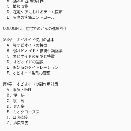
B．痛みの包括的評価
C．情報収集
D．在宅ケアにおけるチーム医療
E．実際の疼痛コントロール
COLUMN 2 在宅でのがんの進展評価
第3章 オピオイド使用の基本
A．強オピオイドの特徴
B．弱オピオイドと拮抗性鎮痛薬
C．オピオイドの剤型と特徴
D．オピオイドの選択
E．開始時のタイトレーション
F．オピオイド製剤の変更
第4章 オピオイドの副作用対策
A．嘔気・嘔吐
B．便 秘
C．眠 気
D．せん妄
E．ミオクローヌス
F．口内乾燥
G．排尿障害