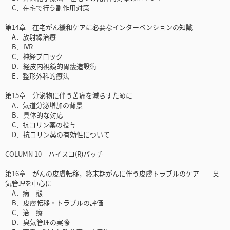
C．在宅で行う副作用対策
第14章 在宅がん緩和ケアに必要なインターベンションの知識
A．放射線治療
B．IVR
C．神経ブロック
D．経皮内視鏡的胃瘻造設術
E．整形外科的療法
第15章 分泌物に伴う苦痛を減らすために
A．気道分泌増加の背景
B．具体的な対応
C．抗コリン薬の投与
D．抗コリン薬の有効性について
COLUMN 10 ハイスコ(R)パッチ
第16章 がんの皮膚転移，終末期がんに伴う皮膚トラブルのケア —臭
気管理を中心に
A．病 態
B．皮膚転移・トラブルの評価
C．治 療
D．臭気管理の実際