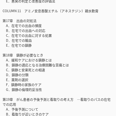
E．悪臭の判定と改善度の評価法
COLUMN 11 アミノ安息香酸エチル（アネステジン）親水軟膏
第17章 出血の対処法
A．在宅での出血の頻度
B．在宅での出血への対応
C．在宅での出血に対する処置
D．在宅での輸血
E．在宅での鎮静
第18章 鎮静が必要なとき
A．緩和ケアにおける鎮静とは
B．鎮静の適応となる治療困難な苦痛とは
C．鎮静と安楽死との相違
D．鎮静の分類
E．薬剤の選択
F．鎮静時の家族のケア
G．鎮静の倫理的妥当性
第19章 がん患者の予後予測と看取りの考え方 —看取りのパスの在宅
での応用
A．予後予測について
B．看取りが近いときのケア