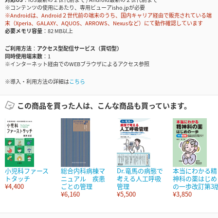
※コンテンツの使用にあたり、専用ビューアisho.jpが必要
※Androidは、Android２世代前の端末のうち、国内キャリア経由で販売されている端
末（Xperia、GALAXY、AQUOS、ARROWS、Nexusなど）にて動作確認しています
必要メモリ容量
82 MB以上
ご利用方法
アクセス型配信サービス（買切型）
同時使用端末数
1
※インターネット経由でのWEBブラウザによるアクセス参照
※導入・利用方法の詳細は
こちら
この商品を買った人は、こんな商品も買っています。
小児科ファース
総合内科病棟マ
Dr.竜馬の病態で
本当にわかる精
トタッチ
ニュアル 疾患
考える人工呼吸
神科の薬はじめ
¥4,400
ごとの管理
管理
の一歩改訂第3
¥6,160
¥5,500
¥3,850