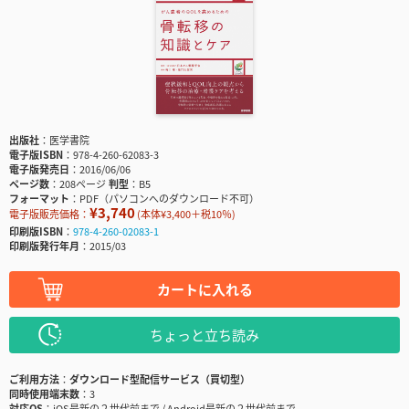
出版社
医学書院
電子版ISBN
978-4-260-62083-3
電子版発売日
2016/06/06
ページ数
208ページ
判型
B5
フォーマット
PDF（パソコンへのダウンロード不可）
¥3,740
電子版販売価格：
(本体¥3,400＋税10％)
印刷版ISBN
978-4-260-02083-1
印刷版発行年月
2015/03
カートに入れる
ちょっと立ち読み
ご利用方法
ダウンロード型配信サービス（買切型）
同時使用端末数
3
対応OS
iOS最新の２世代前まで / Android最新の２世代前まで