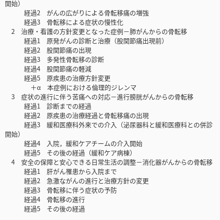
開始）
経過2 がんの広がりによる骨転移痛の増強
経過3 骨転移による症状の慢性化
2 治療・看護の方針変更となった症例－肺がんからの骨転移
経過1 原発がんの診断と治療（股関節痛出現前）
経過2 股関節痛の出現
経過3 多発性骨転移の診断
経過4 股関節痛の軽減
経過5 原疾患の治療方針変更
＋α 本症例における倫理的ジレンマ
3 症状の進行に伴う苦痛への対応－進行膀胱がんからの骨転移
経過1 診断までの経過
経過2 原疾患の治療経過と骨転移痛の出現
経過3 緩和医療科外来での介入（泌尿器科と緩和医療科との併診
開始）
経過4 入院，緩和ケアチームの介入開始
経過5 その後の経過（緩和ケア病棟）
4 安全の保障と安心できる日常生活の調整－消化器がんからの骨転移
経過1 肝がん罹患から入院まで
経過2 急激ながんの進行と治療方針の変更
経過3 骨転移に伴う症状の予防
経過4 骨転移の進行
経過5 その後の経過