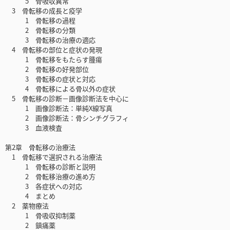
5 骨吸収異常
3 骨転移の成長と疫学
1 骨転移の過程
2 骨転移の分類
3 骨転移の治療の適応
4 骨転移の部位と症状の発現
1 骨転移をもたらす腫瘍
2 骨転移の好発部位
3 骨転移の症状と対応
4 骨転移による骨以外の症状
5 骨転移の診断－画像診断法を中心に
1 画像診断法：単純X線写真
2 画像診断法：骨シンチグラフィ
3 血液検査
第2章 骨転移の治療法
1 骨転移で選択される治療法
1 骨転移の診断と説明
2 骨転移治療の進め方
3 各症状への対応
4 まとめ
2 薬物療法
1 骨吸収抑制薬
2 鎮痛薬