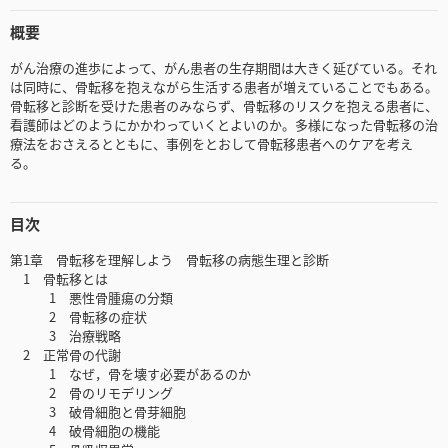
概要
がん治療の進歩によって、がん患者の生存期間は大きく延びている。それ
は同時に、骨転移を抱えながら生活する患者が増えていることでもある。
骨転移と診断を受けた患者のみならず、骨転移のリスクを抱える患者に、
看護師はどのようにかかわっていくとよいのか。多様になった骨転移の治
療法をおさえるとともに、事例をとおして骨転移患者へのケアを考え
る。
目次
第1章 骨転移を理解しよう 骨転移の病態生理と診断
1 骨転移とは
1 悪性骨腫瘍の分類
2 骨転移の症状
3 治療戦略
2 正常骨の代謝
1 なぜ，骨を壊す必要があるのか
2 骨のリモデリング
3 破骨細胞と骨芽細胞
4 破骨細胞の機能