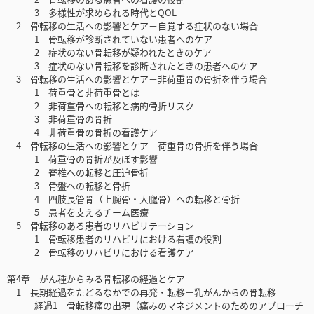
3 多様性が求められる時代とQOL
2 骨転移の生活への影響とケア－自覚する症状のない場合
1 骨転移が診断されていない患者へのケア
2 症状のない骨転移が疑われたときのケア
3 症状のない骨転移を診断されたときの患者へのケア
3 骨転移の生活への影響とケア－非荷重骨の骨折を伴う場合
1 荷重骨と非荷重骨とは
2 非荷重骨への転移と病的骨折リスク
3 非荷重骨の骨折
4 非荷重骨の骨折の看護ケア
4 骨転移の生活への影響とケア－荷重骨の骨折を伴う場合
1 荷重骨の骨折が及ぼす影響
2 脊椎への転移と圧迫骨折
3 骨盤への転移と骨折
4 四肢長管骨（上腕骨・大腿骨）への転移と骨折
5 患者を支えるチーム医療
5 骨転移のある患者のリハビリテーション
1 骨転移患者のリハビリにおける看護の役割
2 骨転移のリハビリにおける看護ケア
第4章 がん種からみる骨転移の経過とケア
1 長期経過をたどるなかでの再発・転移－乳がんからの骨転移
経過1 骨転移痛の出現（痛みのマネジメントのためのアプローチ