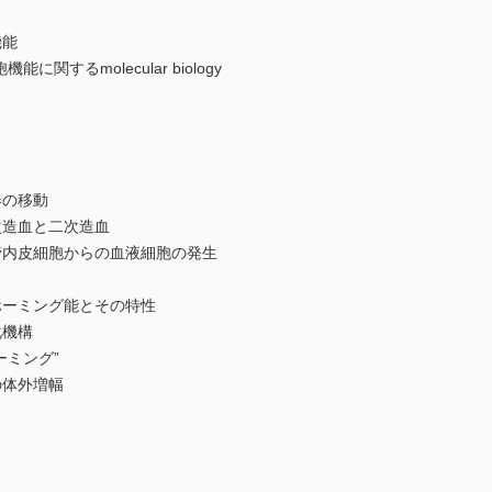
能
に関するmolecular biology
の移動
造血と二次造血
皮細胞からの血液細胞の発生
ーミング能とその特性
機構
ミング”
体外増幅