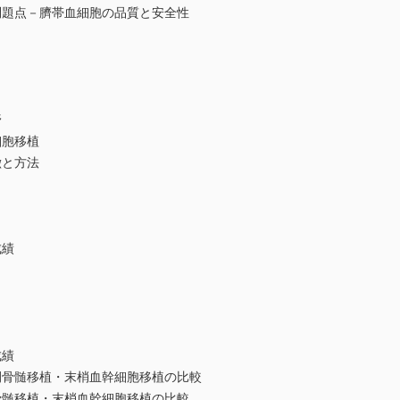
点－臍帯血細胞の品質と安全性
野
胞移植
徴と方法
成績
成績
髄移植・末梢血幹細胞移植の比較
移植・末梢血幹細胞移植の比較