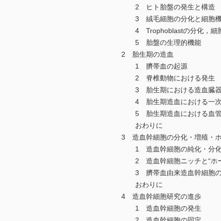
2 ヒト胎盤の発生と構造
3 絨毛細胞の分化と細胞機
4 Trophoblastの分化，細胞機能
5 胎盤の生理的機能
2 胎生期の造血
1 臍帯血の起源
2 脊椎動物における発生
3 胎生期における造血臓器
4 胎生期造血における一次
5 胎生期造血における血管内
おわりに
3 造血幹細胞の分化・増殖・ホ
1 造血幹細胞の純化・分化
2 造血幹細胞ニッチと“ホー
3 臍帯血由来造血幹細胞の
おわりに
4 造血幹細胞研究の進歩
1 造血幹細胞の発生
2 造血幹細胞の同定