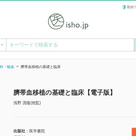
初め
ー
科・輸血
臍帯血移植の基礎と臨床
臍帯血移植の基礎と臨床【電子版】
浅野 茂隆(他監)
出版社
医学書院