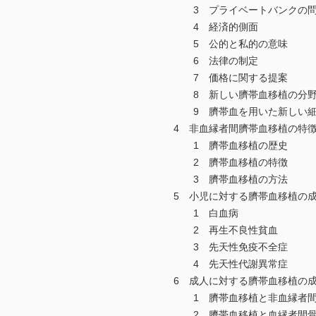
3 プライベートバンクの問題
4 経済的側面
5 公的と私的の意味
6 法律の制定
7 価格に関する提案
8 新しい臍帯血移植の分
9 臍帯血を用いた新しい細
4 非血縁者間臍帯血移植の特
1 臍帯血移植の歴史
2 臍帯血移植の特徴
3 臍帯血移植の方法
5 小児に対する臍帯血移植の
1 白血病
2 再生不良性貧血
3 先天性免疫不全症
4 先天性代謝異常症
6 成人に対する臍帯血移植の
1 臍帯血移植と非血縁者間骨
2 臍帯血移植と血縁者間骨髄