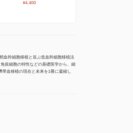
¥4,400
末梢血幹細胞移植と並ぶ造血幹細胞移植法
中免疫細胞の特性などの基礎医学から、細
臍帯血移植の現在と未来を1冊に凝縮し