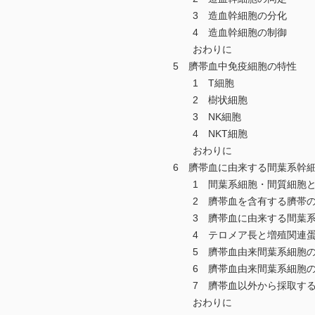
3 造血幹細胞の分化
4 造血幹細胞の制御
おわりに
5 臍帯血中免疫細胞の特性
1 T細胞
2 樹状細胞
3 NK細胞
4 NKT細胞
おわりに
6 臍帯血に由来する間葉系幹細
1 間葉系細胞・間質細胞と
2 臍帯血を含有する臍帯の
3 臍帯血に由来する間葉系
4 テロメア長と増殖関連蛋
5 臍帯血由来間葉系細胞の
6 臍帯血由来間葉系細胞の
7 臍帯血以外から採取する
おわりに