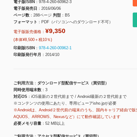
電子版ISBN
978-4-260-60962-3
電子版発売日
2016/06/06
ページ数
288ページ
判型
B5
フォーマット
PDF（パソコンへのダウンロード不可）
¥9,350
電子版販売価格：
(本体¥8,500＋税10％)
印刷版ISBN
978-4-260-00962-1
印刷版発行年月
2014/10
ご利用方法
ダウンロード型配信サービス（買切型）
同時使用端末数
3
対応OS
iOS最新の２世代前まで / Android最新の２世代前まで
※コンテンツの使用にあたり、専用ビューアisho.jpが必要
※Androidは、Android２世代前の端末のうち、国内キャリア経由で販
AQUOS、ARROWS、Nexusなど）にて動作確認しています
必要メモリ容量
52 MB以上
ご利用方法
アクセス型配信サービス（買切型）