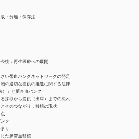
取・分離・保存法
今後：再生医療への展開
い帯血バンクネットワークの発足
の適切な提供の推進に関する法律
」と臍帯血バンク
採取から提供（出庫）までの流れ
そのつながり，移植の現状
点
バンク
まり
じた臍帯血移植