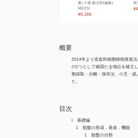
集) 小坂 鎮太郎(編集)
医
MEDSI
¥4
¥6,160
概要
2014年より造血幹細胞移植推
の1つとして確固たる地位を確立
胞採取・分離・保存法、小児・成
た。
目次
I 基礎編
1 胎盤の形成，発達，機能
1 胎盤の分類