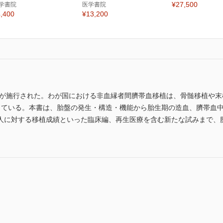
¥27,500
学書院
医学書院
,400
¥13,200
進法が施行された。わが国における非血縁者間臍帯血移植は、骨髄移植や
している。本書は、胎盤の発生・構造・機能から胎生期の造血、臍帯血
人に対する移植成績といった臨床編、再生医療を含む新たな試みまで、