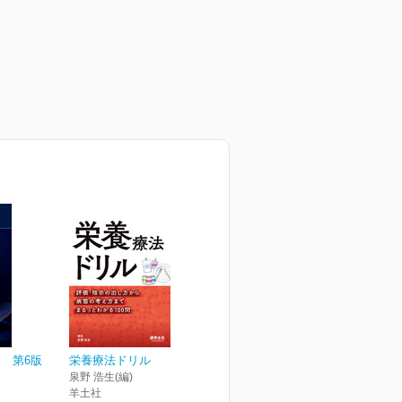
 第6版
栄養療法ドリル
泉野 浩生(編)
羊土社