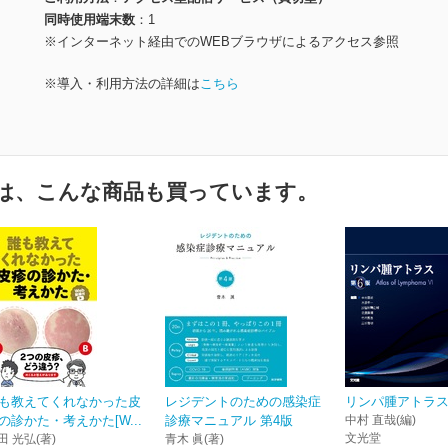
同時使用端末数
1
※インターネット経由でのWEBブラウザによるアクセス参照
※導入・利用方法の詳細は
こちら
は、こんな商品も買っています。
も教えてくれなかった皮
レジデントのための感染症
リンパ腫アトラス
の診かた・考えかた[W...
診療マニュアル 第4版
中村 直哉(編)
文光堂
田 光弘(著)
青木 眞(著)