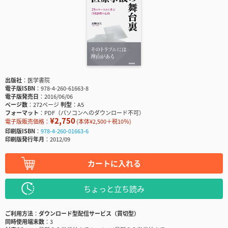
出版社
医学書院
電子版ISBN
978-4-260-61663-8
電子版発売日
2016/06/06
ページ数
272ページ
判型
A5
フォーマット
PDF（パソコンへのダウンロード不可）
¥2,750
電子版販売価格：
(本体¥2,500＋税10％)
印刷版ISBN
978-4-260-01663-6
印刷版発行年月
2012/09
カートに入れる
ちょっと立ち読み
ご利用方法
ダウンロード型配信サービス（買切型）
同時使用端末数
3