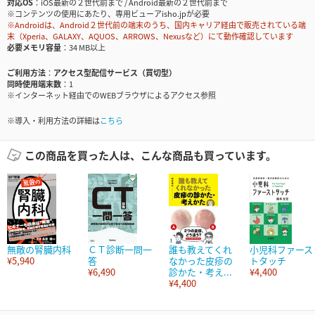
対応OS
iOS最新の２世代前まで / Android最新の２世代前まで
※コンテンツの使用にあたり、専用ビューアisho.jpが必要
※Androidは、Android２世代前の端末のうち、国内キャリア経由で販売されている端
末（Xperia、GALAXY、AQUOS、ARROWS、Nexusなど）にて動作確認しています
必要メモリ容量
34 MB以上
ご利用方法
アクセス型配信サービス（買切型）
同時使用端末数
1
※インターネット経由でのWEBブラウザによるアクセス参照
※導入・利用方法の詳細は
こちら
この商品を買った人は、こんな商品も買っています。
無敵の腎臓内科
ＣＴ診断一問一
誰も教えてくれ
小児科ファース
¥5,940
答
なかった皮疹の
トタッチ
¥6,490
診かた・考え...
¥4,400
¥4,400