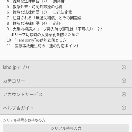
4 難解な法律用語（2） 期待権
5 救急外来・時間外診療の心得
6 難解な法律用語（3） 自己決定権
7 注目される「無過失補償」とその問題点
8 難解な法律用語（4） 心証
9 大腸内視鏡スコープ挿入時の穿孔は「不可抗力」？/
ポリープ切除時の大腸穿孔を防ぐために
10 “I am sorry”の効能と落とし穴
11 医療事故発生時の一連の対応ポイント
isho.jpアプリ
カテゴリー
アカウントサービス
ヘルプ＆ガイド
シリアル番号をお持ちの方
シリアル番号入力