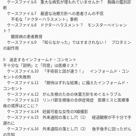
ケースファイル6 重大な病気が埋もれていませんか？ 胸痛の鑑別診
断
ケースファイル7 最適な治療方針への患者さんの不信
不毛な「ドクターハラスメント」事例
ケースファイル8 ドクターハラスメント？ モンスターペイシャン
ト？
糖尿病の患者教育
ケースファイル9 「知らなかった」ではすまされない！ プロタミン
の副作用
II 迷走するインフォームド・コンセント
不十分な「説明」と「同意」は医療ミス？
ケースファイル10 「手術前と話が違う！」 インフォームド・コン
セントの失敗例
ケースファイル11 「期待はずれな結果」に備えたインフォームド・
コンセント
ケースファイル12 がん生検のための休薬方針をめぐるトラブル
ケースファイル13 リンパ節生検後の合併症発症 医療ミスと医療事
故の境界はどこに？
ケースファイル14 妊娠可能な女性のX線撮影
ケースファイル15 外来通院の落とし穴（1） 経過観察が不十分で手
遅れに
ケースファイル16 外来通院の落とし穴（2） 後手後手に回ったがん
の告知