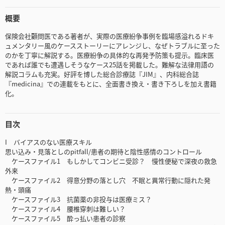
概要
保険会社顧問医である著者が、実際の医療紛争事例を臨場感溢れるドキ
ュメンタリー風のケースストーリーにアレンジし、なぜトラブルに至った
のかを丁寧に解説する。医療紛争の具体的な再発予防策も提示。臨床医
であれば誰でも遭遇しそうなケース25話を掲載した。難解な法律用語の
解説コラムも充実。好評を博した総合診療誌『JIM』、内科総合誌
『medicina』での連載をもとに、全面書き換え・書き下ろしを加え書籍
化。
目次
I バイアスのない医療スキル
思い込み・見落としのpitfall/患者の期待と陰性感情のコントロール
ケースファイル1 もしかしてコンビニ受診？ 慢性便秘で深夜の救急
外来
ケースファイル2 得意分野の落とし穴 不眠と異常行動に隠れた発
熱・頭痛
ケースファイル3 抗菌薬の非投与は医療ミス？
ケースファイル4 腰椎穿刺は難しい？
ケースファイル5 酔っ払い患者の診察