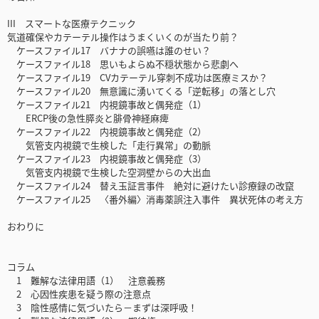
III スマートな医療テクニック
気道確保やカテーテル操作はうまくいくのが当たり前？
ケースファイル17 バナナの誤嚥は誰のせい？
ケースファイル18 思いもよらぬ不穏状態から悲劇へ
ケースファイル19 CVカテーテル穿刺不成功は医療ミスか？
ケースファイル20 無意識に湧いてくる「逆転移」の落とし穴
ケースファイル21 内視鏡事故と偶発症（1）
ERCP後の急性膵炎と腓骨神経麻痺
ケースファイル22 内視鏡事故と偶発症（2）
気管支内視鏡で生検した「走行異常」の動脈
ケースファイル23 内視鏡事故と偶発症（3）
気管支内視鏡で生検した空洞壁からの大出血
ケースファイル24 替え玉証言事件 絶対に避けたい診療録の改竄
ケースファイル25 〈番外編〉消毒薬誤注入事件 異状死体の考え方
おわりに
コラム
1 難解な法律用語（1） 注意義務
2 心因性疾患を疑う際の注意点
3 陰性感情に気づいたら－まずは深呼吸！