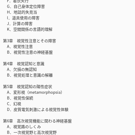
F．着衣失行
G．自己身体定位障害
H．地誌的失見当
I．道具使用の障害
J．計算の障害
K．空間関係の言語的理解
第3章 視覚性注意とその障害
A．視覚性注意
B．視覚性注意の神経基盤
第4章 視覚認知と意識
A．欠損の無認知
B．視覚処理と意識の解離
第5章 視覚認知の陽性症状
A．変形視（metamorphopsia）
B．視覚性保続
C．幻視
D．皮質電気刺激による視覚性体験
第6章 高次視覚機能に関わる神経基盤
A．視覚路のしくみ
B．一次視覚野と高次視覚野