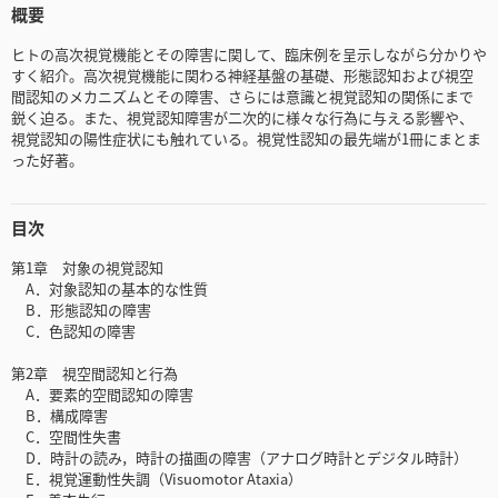
概要
ヒトの高次視覚機能とその障害に関して、臨床例を呈示しながら分かりや
すく紹介。高次視覚機能に関わる神経基盤の基礎、形態認知および視空
間認知のメカニズムとその障害、さらには意識と視覚認知の関係にまで
鋭く迫る。また、視覚認知障害が二次的に様々な行為に与える影響や、
視覚認知の陽性症状にも触れている。視覚性認知の最先端が1冊にまとま
った好著。
目次
第1章 対象の視覚認知
A．対象認知の基本的な性質
B．形態認知の障害
C．色認知の障害
第2章 視空間認知と行為
A．要素的空間認知の障害
B．構成障害
C．空間性失書
D．時計の読み，時計の描画の障害（アナログ時計とデジタル時計）
E．視覚運動性失調（Visuomotor Ataxia）