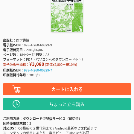
出版社
医学書院
電子版ISBN
978-4-260-60829-9
電子版発売日
2016/06/06
ページ数
184ページ
判型
A5
フォーマット
PDF（パソコンへのダウンロード不可）
¥3,080
電子版販売価格：
(本体¥2,800＋税10％)
印刷版ISBN
978-4-260-00829-7
印刷版発行年月
2010/05
カートに入れる
ちょっと立ち読み
ご利用方法
ダウンロード型配信サービス（買切型）
同時使用端末数
3
対応OS
iOS最新の２世代前まで / Android最新の２世代前まで
※コンテンツの使用にあたり、専用ビューアisho.jpが必要