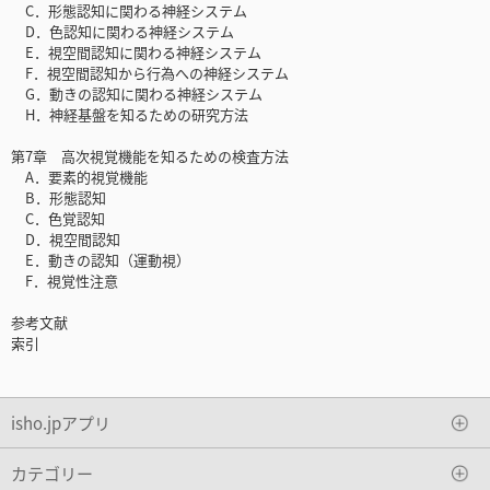
C．形態認知に関わる神経システム
D．色認知に関わる神経システム
E．視空間認知に関わる神経システム
F．視空間認知から行為への神経システム
G．動きの認知に関わる神経システム
H．神経基盤を知るための研究方法
第7章 高次視覚機能を知るための検査方法
A．要素的視覚機能
B．形態認知
C．色覚認知
D．視空間認知
E．動きの認知（運動視）
F．視覚性注意
参考文献
索引
isho.jpアプリ
カテゴリー