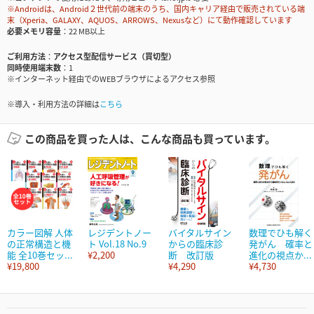
※Androidは、Android２世代前の端末のうち、国内キャリア経由で販売されている端
末（Xperia、GALAXY、AQUOS、ARROWS、Nexusなど）にて動作確認しています
必要メモリ容量
22 MB以上
ご利用方法
アクセス型配信サービス（買切型）
同時使用端末数
1
※インターネット経由でのWEBブラウザによるアクセス参照
※導入・利用方法の詳細は
こちら
この商品を買った人は、こんな商品も買っています。
カラー図解 人体
レジデントノー
バイタルサイン
数理でひも解く
の正常構造と機
ト Vol.18 No.9
からの臨床診
発がん 確率と
能 全10巻セッ...
¥2,200
断 改訂版
進化の視点か...
¥19,800
¥4,290
¥4,730