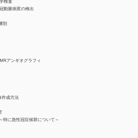
学検査
冠動脈病変の検出
層別
脈MRアンギオグラフィ
像作成方法
望
標～特に急性冠症候群について～