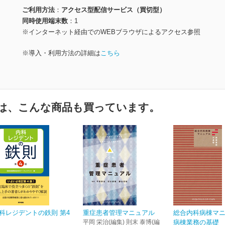
ご利用方法
アクセス型配信サービス（買切型）
同時使用端末数
1
※インターネット経由でのWEBブラウザによるアクセス参照
※導入・利用方法の詳細は
こちら
は、こんな商品も買っています。
科レジデントの鉄則 第4
重症患者管理マニュアル
総合内科病棟マ
平岡 栄治(編集) 則末 泰博(編
病棟業務の基礎