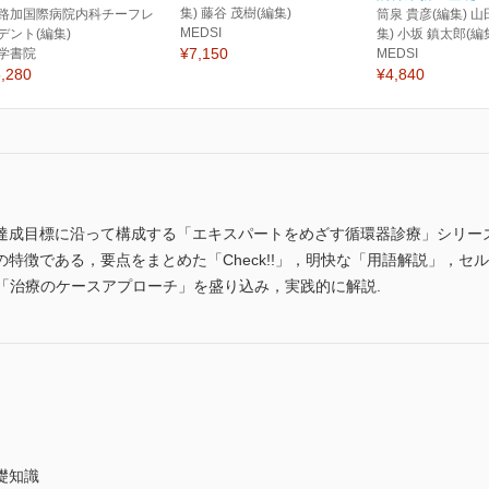
集) 藤谷 茂樹(編集)
路加国際病院内科チーフレ
筒泉 貴彦(編集) 山
MEDSI
デント(編集)
集) 小坂 鎮太郎(編
¥7,150
学書院
MEDSI
,280
¥4,840
達成目標に沿って構成する「エキスパートをめざす循環器診療」シリーズ
特徴である，要点をまとめた「Check!!」，明快な「用語解説」，セ
「治療のケースアプローチ」を盛り込み，実践的に解説.
礎知識