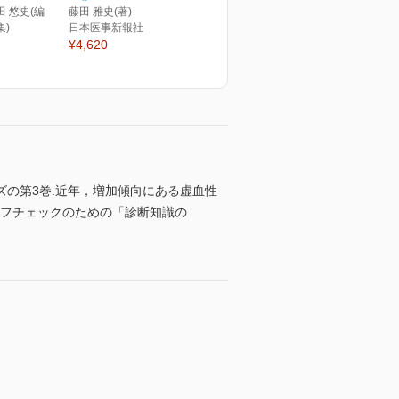
田 悠史(編
藤田 雅史(著)
集)
日本医事新報社
¥4,620
の第3巻.近年，増加傾向にある虚血性
ルフチェックのための「診断知識の