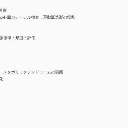
造影
る心臓カテーテル検査，冠動脈造影の役割
脈循環・形態の評価
，メタボリックシンドロームの実態
化