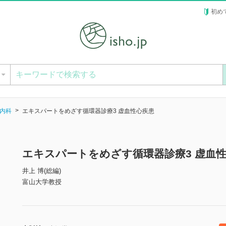
初め
ー
内科
エキスパートをめざす循環器診療3 虚血性心疾患
エキスパートをめざす循環器診療3 虚血
井上 博(総編)
富山大学教授