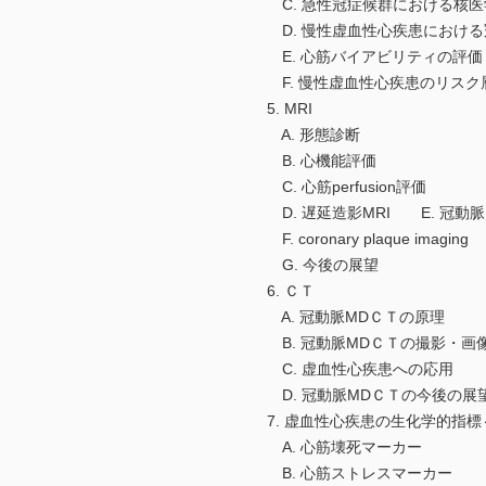
C. 急性冠症候群における核医
D. 慢性虚血性心疾患における
E. 心筋バイアビリティの評価
F. 慢性虚血性心疾患のリスク
5. MRI
A. 形態診断
B. 心機能評価
C. 心筋perfusion評価
D. 遅延造影MRI E. 冠動
F. coronary plaque imaging
G. 今後の展望
6. ＣＴ
A. 冠動脈MDＣＴの原理
B. 冠動脈MDＣＴの撮影・画
C. 虚血性心疾患への応用
D. 冠動脈MDＣＴの今後の展
7. 虚血性心疾患の生化学的指
A. 心筋壊死マーカー
B. 心筋ストレスマーカー