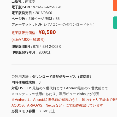
出版社
南江堂
電子版ISBN
978-4-524-25466-8
電子版発売日
2016/06/06
ページ数
216ページ
判型
B5
フォーマット
PDF（パソコンへのダウンロード不可）
¥8,580
電子版販売価格：
(本体¥7,800＋税10％)
印刷版ISBN
978-4-524-24092-0
印刷版発行年月
2006/11
ご利用方法
ダウンロード型配信サービス（買切型）
同時使用端末数
3
対応OS
iOS最新の２世代前まで / Android最新の２世代前まで
※コンテンツの使用にあたり、専用ビューアisho.jpが必要
※Androidは、Android２世代前の端末のうち、国内キャリア経由で販
AQUOS、ARROWS、Nexusなど）にて動作確認しています
必要メモリ容量
60 MB以上