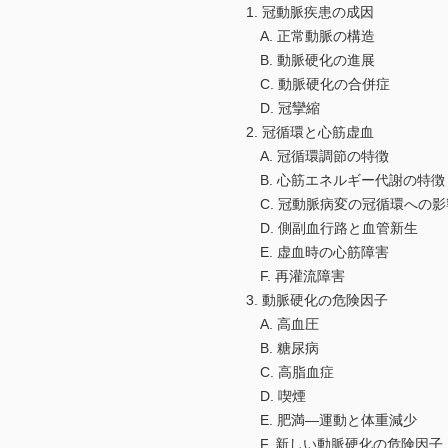
1. 冠動脈疾患の成因
A. 正常動脈の構造
B. 動脈硬化の進展
C. 動脈硬化の合併症
D. 冠攣縮
2. 冠循環と心筋虚血
A. 冠循環調節の特徴
B. 心筋エネルギー代謝の特徴
C. 冠動脈病変の冠循環への影
D. 側副血行路と血管新生
E. 虚血時の心筋障害
F. 再灌流障害
3. 動脈硬化の危険因子
A. 高血圧
B. 糖尿病
C. 高脂血症
D. 喫煙
E. 肥満―運動と体重減少
F. 新しい動脈硬化の危険因子