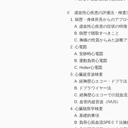
Ⅱ 虚血性心疾患の評価法・検査
1. 病歴・身体所見からのアプ
A. 虚血性心疾患の症状の特徴
B. 病歴で聴取すべきこと
C. 胸痛の性質からみた診断ア
2. 心電図
A. 安静時心電図
B. 運動負荷心電図
C. Holter心電図
3. 心臓超音波検査
A. 経胸壁心エコー・ドプラ法
B. ドプラワイヤー法
C. 経胸壁心エコーでの冠血流
D. 血管内超音波（IVUS）
4. 心臓核医学検査
A. 基礎的事項
B. 負荷心筋血流SPEＣＴ法施