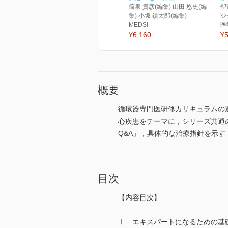
筒泉 貴彦(編集) 山田 悠史(編
聖
集) 小坂 鎮太郎(編集)
ジ
MEDSI
医
¥6,160
¥5
概要
循環器専門医研修カリキュラムの
心疾患をテーマに，シリーズ共通の
Q&A」，具体的な治療指針を示す
目次
【内容目次】
Ⅰ エキスパートになるための基