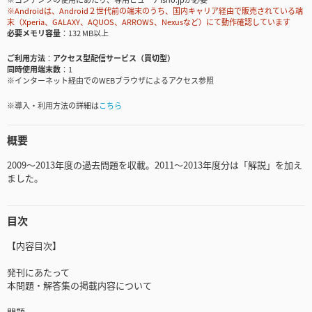
※Androidは、Android２世代前の端末のうち、国内キャリア経由で販売されている端
末（Xperia、GALAXY、AQUOS、ARROWS、Nexusなど）にて動作確認しています
必要メモリ容量
132 MB以上
ご利用方法
アクセス型配信サービス（買切型）
同時使用端末数
1
※インターネット経由でのWEBブラウザによるアクセス参照
※導入・利用方法の詳細は
こちら
概要
2009～2013年度の過去問題を収載。2011～2013年度分は「解説」を加え
ました。
目次
【内容目次】
発刊にあたって
本問題・解答集の掲載内容について
問題