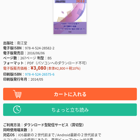
出版社
南江堂
電子版ISBN
978-4-524-28582-2
電子版発売日
2016/06/06
ページ数
267ページ
判型
B5
フォーマット
PDF（パソコンへのダウンロード不可）
¥3,080
電子版販売価格：
(本体¥2,800＋税10％)
印刷版ISBN
978-4-524-26575-6
印刷版発行年月
2014/05
カートに入れる
ちょっと立ち読み
ご利用方法
ダウンロード型配信サービス（買切型）
同時使用端末数
3
対応OS
iOS最新の２世代前まで / Android最新の２世代前まで
※コンテンツの使用にあたり、専用ビューアisho.jpが必要