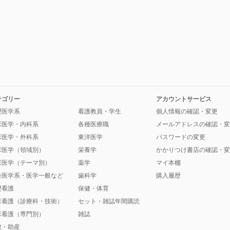
テゴリー
アカウントサービス
礎医学系
看護教員・学生
個人情報の確認・変更
床医学・内科系
各種医療職
メールアドレスの確認・変
床医学・外科系
東洋医学
パスワードの変更
床医学（領域別）
栄養学
かかりつけ書店の確認・変
床医学（テーマ別）
薬学
マイ本棚
会医学系・医学一般など
歯科学
購入履歴
礎看護
保健・体育
床看護（診療科・技術）
セット・雑誌年間購読
床看護（専門別）
雑誌
健・助産