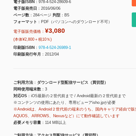
電子版ISBN
978-4-524-28609-6
電子版発売日
2016/06/06
ページ数
284ページ
判型
B5
フォーマット
PDF（パソコンへのダウンロード不可）
¥3,080
電子版販売価格：
(本体¥2,800＋税10％)
印刷版ISBN
978-4-524-26989-1
印刷版発行年月
2012/04
ご利用方法
ダウンロード型配信サービス（買切型）
同時使用端末数
3
対応OS
iOS最新の２世代前まで / Android最新の２世代前まで
※コンテンツの使用にあたり、専用ビューアisho.jpが必要
※Androidは、Android２世代前の端末のうち、国内キャリア経由で販
AQUOS、ARROWS、Nexusなど）にて動作確認しています
必要メモリ容量
114 MB以上
ご利用方法
アクセス型配信サービス（買切型）