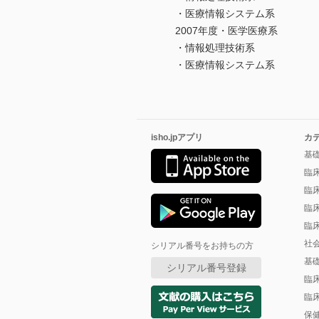
・医療情報システム系
2007年度・医学医療系
・情報処理技術系
・医療情報システム系
isho.jpアプリ
カ
基
臨
臨
臨
臨
社
シリアル番号をお持ちの方
基
シリアル番号登録
臨
臨
保