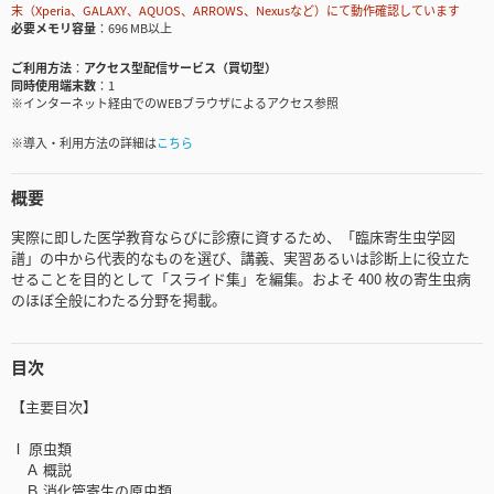
末（Xperia、GALAXY、AQUOS、ARROWS、Nexusなど）にて動作確認しています
必要メモリ容量
696 MB以上
ご利用方法
アクセス型配信サービス（買切型）
同時使用端末数
1
※インターネット経由でのWEBブラウザによるアクセス参照
※導入・利用方法の詳細は
こちら
概要
実際に即した医学教育ならびに診療に資するため、「臨床寄生虫学図
譜」の中から代表的なものを選び、講義、実習あるいは診断上に役立た
せることを目的として「スライド集」を編集。およそ 400 枚の寄生虫病
のほぼ全般にわたる分野を掲載。
目次
【主要目次】
Ⅰ 原虫類
Ａ 概説
Ｂ 消化管寄生の原虫類