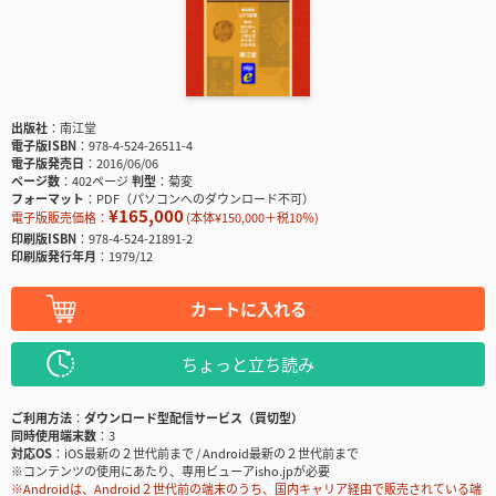
出版社
南江堂
電子版ISBN
978-4-524-26511-4
電子版発売日
2016/06/06
ページ数
402ページ
判型
菊変
フォーマット
PDF（パソコンへのダウンロード不可）
¥165,000
電子版販売価格：
(本体¥150,000＋税10％)
印刷版ISBN
978-4-524-21891-2
印刷版発行年月
1979/12
カートに入れる
ちょっと立ち読み
ご利用方法
ダウンロード型配信サービス（買切型）
同時使用端末数
3
対応OS
iOS最新の２世代前まで / Android最新の２世代前まで
※コンテンツの使用にあたり、専用ビューアisho.jpが必要
※Androidは、Android２世代前の端末のうち、国内キャリア経由で販売されている端