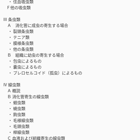
・ 住血吸虫類
F 他の吸虫類
Ⅲ 条虫類
Ａ 消化管に成虫の寄生する場合
・ 裂頭条虫類
・ テニア類
・ 膜様条虫類
・ 他の条虫類
Ｂ 組織に幼虫の寄生する場合
・ 包虫によるもの
・ 嚢虫によるもの
・ プレロセルコイド（孤虫）によるもの
Ⅳ 線虫類
Ａ 概説
Ｂ 消化管寄生の線虫類
・ 蛔虫類
・ 蟯虫類
・ 鉤虫類
・ 毛様線虫類
・ 毛頭虫類
・ 桿線虫類
Ｃ 血液および組織寄生の線虫類