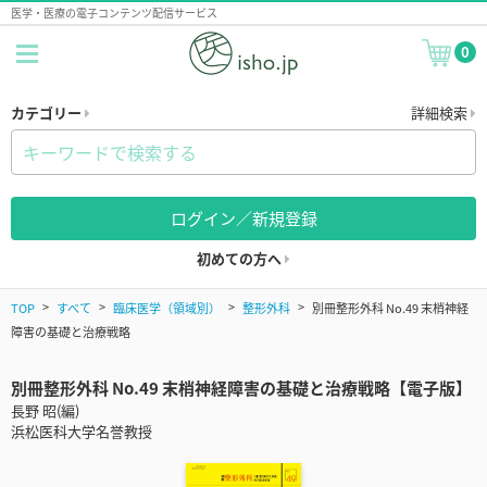
医学・医療の電子コンテンツ配信サービス
0
カテゴリー
詳細検索
ログイン／新規登録
初めての方へ
TOP
すべて
臨床医学（領域別）
整形外科
別冊整形外科 No.49 末梢神経
障害の基礎と治療戦略
別冊整形外科 No.49 末梢神経障害の基礎と治療戦略【電子版】
長野 昭(編)
浜松医科大学名誉教授