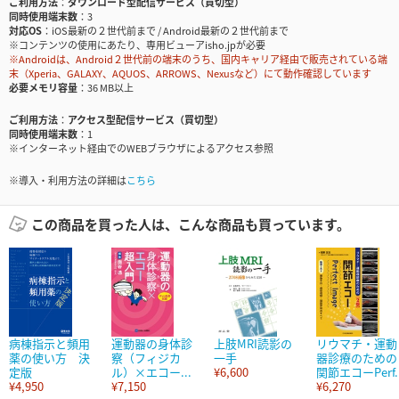
ご利用方法
ダウンロード型配信サービス（買切型）
同時使用端末数
3
対応OS
iOS最新の２世代前まで / Android最新の２世代前まで
※コンテンツの使用にあたり、専用ビューアisho.jpが必要
※Androidは、Android２世代前の端末のうち、国内キャリア経由で販売されている端
末（Xperia、GALAXY、AQUOS、ARROWS、Nexusなど）にて動作確認しています
必要メモリ容量
36 MB以上
ご利用方法
アクセス型配信サービス（買切型）
同時使用端末数
1
※インターネット経由でのWEBブラウザによるアクセス参照
※導入・利用方法の詳細は
こちら
この商品を買った人は、こんな商品も買っています。
病棟指示と頻用
運動器の身体診
上肢MRI読影の
リウマチ・運動
薬の使い方 決
察（フィジカ
一手
器診療のための
定版
ル）×エコー...
¥6,600
関節エコーPerf..
¥4,950
¥7,150
¥6,270