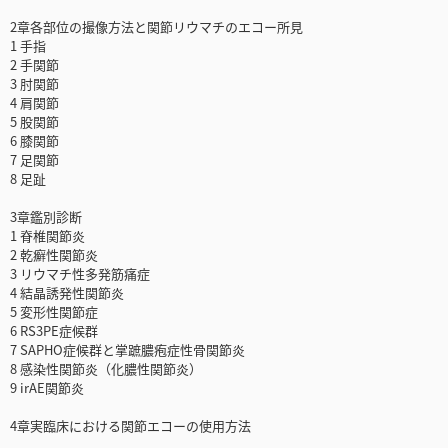
2章各部位の撮像方法と関節リウマチのエコー所見
1 手指
2 手関節
3 肘関節
4 肩関節
5 股関節
6 膝関節
7 足関節
8 足趾
3章鑑別診断
1 脊椎関節炎
2 乾癬性関節炎
3 リウマチ性多発筋痛症
4 結晶誘発性関節炎
5 変形性関節症
6 RS3PE症候群
7 SAPHO症候群と掌蹠膿疱症性骨関節炎
8 感染性関節炎（化膿性関節炎）
9 irAE関節炎
4章実臨床における関節エコーの使用方法