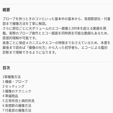
概要
プローブを持つときのコツといった基本中の基本から、各関節部位・付着
部まで撮像方法を丁寧に解説。
さらに部位ごとに大ボリュームのエコー画像と200本を超える動画を掲
載。実際のプローブ操作とエコー画面を同時再生可能な動画もあるため、
直感的理解が可能です。
疾患ごとに発症メカニズムやエコーの特徴までおさえているため、本書を
最後まで読めば「撮像の仕方」から入った初学者も、エコーによる鑑別
診断まで理解できるようになります。
目次
1章撮像方法
1 機器・プローブ
2 セッティング
3 撮像のテクニック
4 準備物品
5 正常所見と病的所見
6 各関節の撮像方法
7 付着部の撮像方法