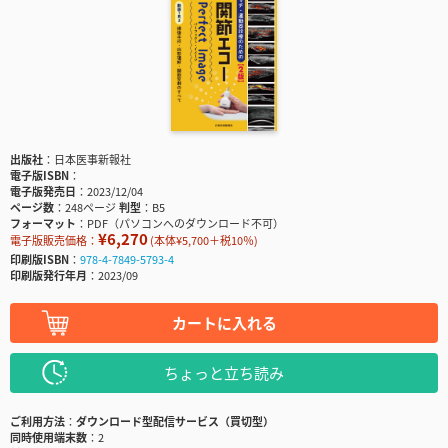
出版社
日本医事新報社
電子版ISBN
電子版発売日
2023/12/04
ページ数
248ページ
判型
B5
フォーマット
PDF（パソコンへのダウンロード不可）
¥6,270
電子版販売価格：
(本体¥5,700＋税10％)
印刷版ISBN
978-4-7849-5793-4
印刷版発行年月
2023/09
カートに入れる
ちょっと立ち読み
ご利用方法
ダウンロード型配信サービス（買切型）
同時使用端末数
2