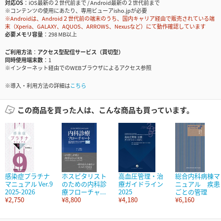
対応OS
iOS最新の２世代前まで / Android最新の２世代前まで
※コンテンツの使用にあたり、専用ビューアisho.jpが必要
※Androidは、Android２世代前の端末のうち、国内キャリア経由で販売されている端
末（Xperia、GALAXY、AQUOS、ARROWS、Nexusなど）にて動作確認しています
必要メモリ容量
298 MB以上
ご利用方法
アクセス型配信サービス（買切型）
同時使用端末数
1
※インターネット経由でのWEBブラウザによるアクセス参照
※導入・利用方法の詳細は
こちら
この商品を買った人は、こんな商品も買っています。
感染症プラチナ
ホスピタリスト
高血圧管理・治
総合内科病棟マ
マニュアル Ver.9
のための内科診
療ガイドライン
ニュアル 疾患
2025-2026
療フローチャ...
2025
ごとの管理
¥2,750
¥8,800
¥4,180
¥6,160