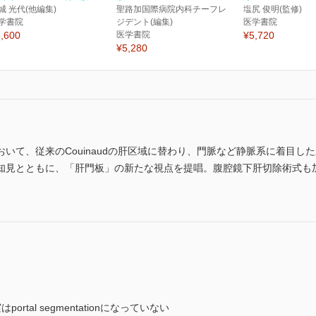
城 光代(他編集)
聖路加国際病院内科チーフレ
塩尻 俊明(監修)
学書院
ジデント(編集)
医学書院
,600
医学書院
¥5,720
¥5,280
いて、従来のCouinaudの肝区域に替わり、門脈など静脈系に着目した
知見とともに、「肝門板」の新たな視点を提唱。腹腔鏡下肝切除術式も
tal segmentationになっていない