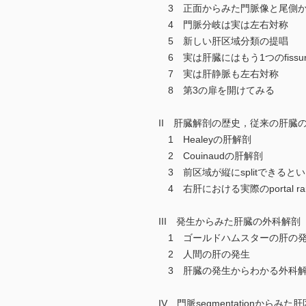
3 正面からみた門脈像と尾側か
4 門脈分岐は実は左右対称
5 新しい肝区域分類の提唱
6 実は肝臓にはもう1つのfissureが隠
7 実は肝静脈も左右対称
8 第3の扉を開けてみる
II 肝臓解剖の歴史，従来の肝臓
1 Healeyの肝解剖
2 Couinaudの肝解剖
3 前区域が縦にsplitできると
4 右肝における実際のportal ramif
III 発生からみた肝臓の外科解剖
1 ゴールドハムスターの肝の
2 人間の肝の発生
3 肝臓の発生からわかる外科解
IV 門脈segmentationからみ