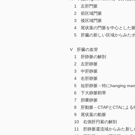
1 左肝門脈
2 前区域門脈
3 後区域門脈
4 尾状葉の門脈を中心とした
5 肝臓の新しい区域からみた
V 肝臓の血管
1 肝静脈の解剖
2 左肝静脈
3 中肝静脈
4 右肝静脈
5 短肝静脈－特にhanging ma
6 下大静脈靭帯
7 胆嚢静脈
8 肝動脈－CTAPとCTAによる
9 尾状葉の動脈
10 右側肝円索の解剖
11 肝静脈還流域からみた新し