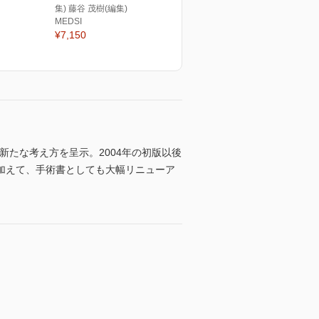
集) 藤谷 茂樹(編集)
MEDSI
¥7,150
新たな考え方を呈示。2004年の初版以後
加えて、手術書としても大幅リニューア