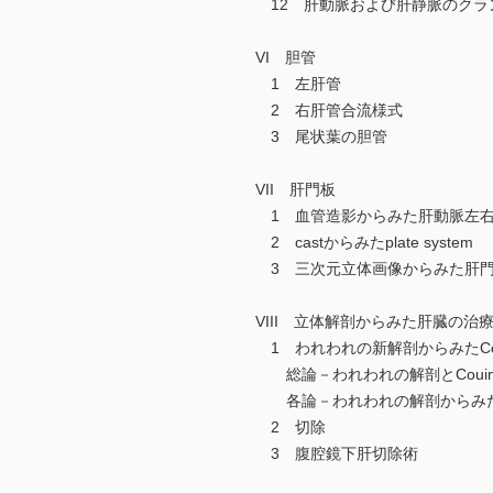
12 肝動脈および肝静脈のクラ
VI 胆管
1 左肝管
2 右肝管合流様式
3 尾状葉の胆管
VII 肝門板
1 血管造影からみた肝動脈左
2 castからみたplate system
3 三次元立体画像からみた肝
VIII 立体解剖からみた肝臓の治
1 われわれの新解剖からみたCouin
総論－われわれの解剖とCouin
各論－われわれの解剖からみたCoui
2 切除
3 腹腔鏡下肝切除術