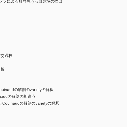
ンプによる肝静脈うっ血領域の描出
右交通枝
門板
療
audの解剖のvarietyの解釈
audの解剖の相違点
naudの解剖のvarietyの解釈