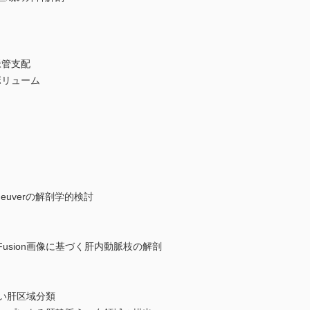
脈管支配
ボリューム
neuverの解剖学的検討
Fusion画像に基づく肝内動脈枝の解剖
い肝区域分類