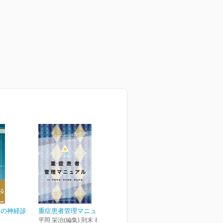
めの神経診
重症患者管理マニュアル
平岡 栄治(編集) 則末 泰博(編