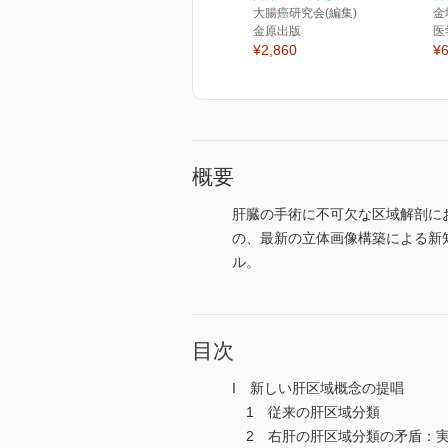
大腸癌研究会(編集)
金
金原出版
医
¥2,860
¥6
概要
肝臓の手術に不可欠な区域解剖にお
の、最新の立体画像構築による新
ル。
目次
I 新しい肝区域概念の提唱
1 従来の肝区域分類
2 右肝の肝区域分類の矛盾：実はpor