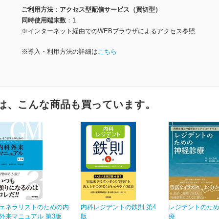
ご利用方法
アクセス型配信サービス（買切型）
同時使用端末数
1
※インターネット経由でのWEBブラウザによるアクセス参照
※導入・利用方法の詳細は
こちら
は、こんな商品も買っています。
ェネラリストのための内
内科レジデントの鉄則 第4
レジデントのた
外来マニュアル 第3版
版
療