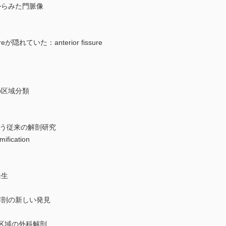
らみた門脈像
れていた：anterior fissure
の区域分類
いう従来の解剖研究
ication
発生
剖の新しい発見
た肝区域の外科解剖