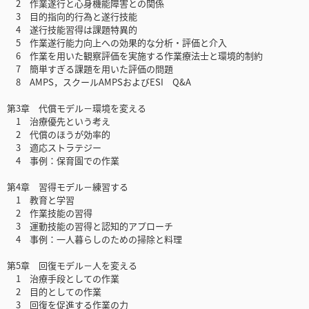
2 作業遂行と心身機能障害との関係
3 目的指向的行為と遂行技能
4 遂行技能習得は課題特異的
5 作業遂行能力向上への効果的な分析・評価と介入
6 作業を用いた観察評価を実施する作業療法士と環境的制約
7 簡単すぎる課題を用いた評価の問題
8 AMPS，スクールAMPSおよびESI Q&A
第3章 代償モデル－環境を変える
1 治療優先という考え
2 代償のほうが効率的
3 適応ストラテジー
4 事例：保育園での作業
第4章 習得モデル－練習する
1 教育と学習
2 作業技能の習得
3 運動技能の習得と認知的アプローチ
4 事例：一人暮らしのための掃除と料理
第5章 回復モデル－人を変える
1 治療手段としての作業
2 目的としての作業
3 回復を促進する作業の力