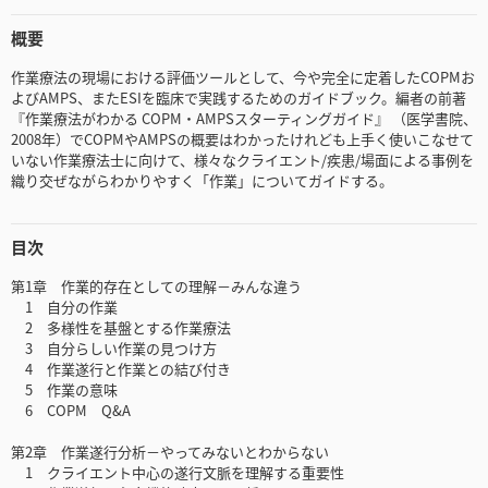
概要
作業療法の現場における評価ツールとして、今や完全に定着したCOPMお
よびAMPS、またESIを臨床で実践するためのガイドブック。編者の前著
『作業療法がわかる COPM・AMPSスターティングガイド』 （医学書院、
2008年）でCOPMやAMPSの概要はわかったけれども上手く使いこなせて
いない作業療法士に向けて、様々なクライエント/疾患/場面による事例を
織り交ぜながらわかりやすく「作業」についてガイドする。
目次
第1章 作業的存在としての理解－みんな違う
1 自分の作業
2 多様性を基盤とする作業療法
3 自分らしい作業の見つけ方
4 作業遂行と作業との結び付き
5 作業の意味
6 COPM Q&A
第2章 作業遂行分析－やってみないとわからない
1 クライエント中心の遂行文脈を理解する重要性