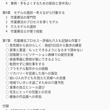
4 事例：手をよくするための彫刻と背中洗い
第6章 モデルの選択－考えながら行動する
1 作業療法の専門性
2 作業療法のプロセスを導くモデル
3 介入モデルの選択
4 作業療法士が使う技能
第7章 作業療法プロセス－評価も介入も記録も作業で
○ 急性期から自分らしく：発症5日目から散歩の練習
○ 家事と書道：もっとできるようになるまで諦めない
○ 回復期リハビリテーション病棟での就労支援
○ 昼食準備と野球が楽にできるように
○ 転倒せずに畑仕事をする
○ プラモデル製作からの挑戦
○ リカバリーを促進した母への面会
○ 幼い2人の子どもを抱えた夫婦への支援
○ 地域でいきいき過ごすための介護予防
○ 食事の自立とシール遊び
○ 先生にとっての児童との交流
○ 最後の作品展への参加
付録