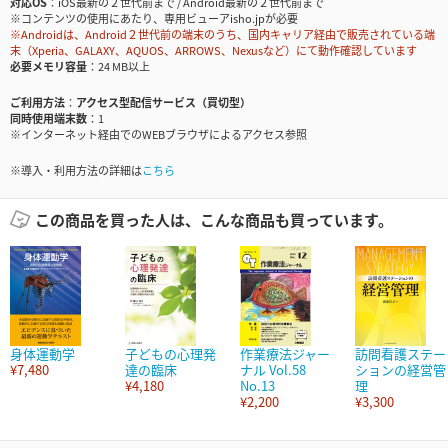
対応OS
iOS最新の２世代前まで / Android最新の２世代前まで
※コンテンツの使用にあたり、専用ビューアisho.jpが必要
※Androidは、Android２世代前の端末のうち、国内キャリア経由で販売されている端
末（Xperia、GALAXY、AQUOS、ARROWS、Nexusなど）にて動作確認しています
必要メモリ容量
24 MB以上
ご利用方法
アクセス型配信サービス（買切型）
同時使用端末数
1
※インターネット経由でのWEBブラウザによるアクセス参照
※導入・利用方法の詳細は
こちら
この商品を買った人は、こんな商品も買っています。
身体運動学
子どもの心理発
作業療法ジャー
訪問看護ステー
¥7,480
達の臨床
ナル Vol.58
ションの経営管
¥4,180
No.13
理
¥2,200
¥3,300