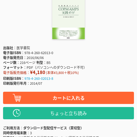
出版社
医学書院
電子版ISBN
978-4-260-62013-0
電子版発売日
2016/06/06
ページ数
216ページ
判型
B5
フォーマット
PDF（パソコンへのダウンロード不可）
¥4,180
電子版販売価格：
(本体¥3,800＋税10％)
印刷版ISBN
978-4-260-02013-8
印刷版発行年月
2014/07
カートに入れる
ちょっと立ち読み
ご利用方法
ダウンロード型配信サービス（買切型）
同時使用端末数
3