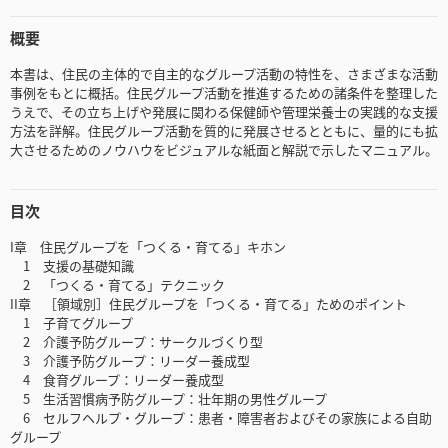
概要
本書は、住民の主体的で自主的なグループ活動の特性を、さまざまな活動
事例をもとに概括。住民グループ活動を推進するための諸条件を整理した
うえで、その立ち上げや発展に関わる保健師や管理栄養士の実践的な支援
方法を詳解。住民グループ活動を質的に発展させるとともに、量的にも拡
大させるためのノウハウをビジュアルな紙面と解説で示したマニュアル。
目次
I章 住民グループを「つくる・育てる」キホン
1 支援の基礎知識
2 「つくる・育てる」テクニック
II章 ［領域別］住民グループを「つくる・育てる」ためのポイント
1 子育てグループ
2 介護予防グループ：サークルづくり型
3 介護予防グループ：リーダー養成型
4 食育グループ：リーダー養成型
5 生活習慣病予防グループ：壮年期の男性グループ
6 セルフヘルプ・グループ：患者・障害者およびその家族による自助
グループ