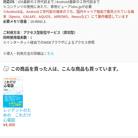
対応OS
iOS最新の２世代前まで / Android最新の２世代前まで
※コンテンツの使用にあたり、専用ビューアisho.jpが必要
※Androidは、Android２世代前の端末のうち、国内キャリア経由で販売されている端
末（Xperia、GALAXY、AQUOS、ARROWS、Nexusなど）にて動作確認しています
必要メモリ容量
16 MB以上
ご利用方法
アクセス型配信サービス（買切型）
同時使用端末数
1
※インターネット経由でのWEBブラウザによるアクセス参照
※導入・利用方法の詳細は
こちら
この商品を買った人は、こんな商品も買っています。
レジデントのた
めの これだけ
心電図
¥4,400