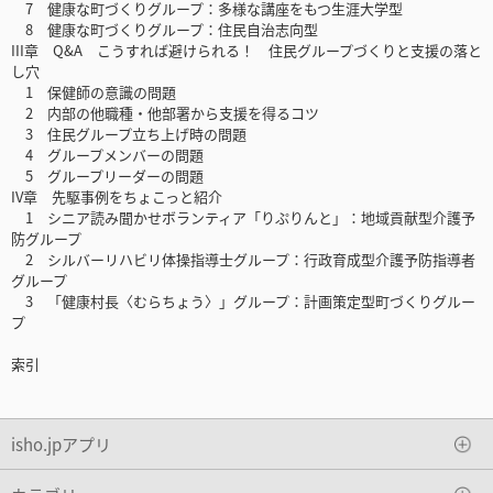
7 健康な町づくりグループ：多様な講座をもつ生涯大学型
8 健康な町づくりグループ：住民自治志向型
III章 Q&A こうすれば避けられる！ 住民グループづくりと支援の落と
し穴
1 保健師の意識の問題
2 内部の他職種・他部署から支援を得るコツ
3 住民グループ立ち上げ時の問題
4 グループメンバーの問題
5 グループリーダーの問題
IV章 先駆事例をちょこっと紹介
1 シニア読み聞かせボランティア「りぷりんと」：地域貢献型介護予
防グループ
2 シルバーリハビリ体操指導士グループ：行政育成型介護予防指導者
グループ
3 「健康村長〈むらちょう〉」グループ：計画策定型町づくりグルー
プ
索引
isho.jpアプリ