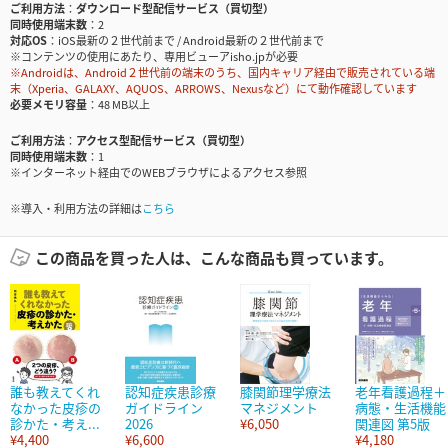
ご利用方法
ダウンロード型配信サービス（買切型）
同時使用端末数
2
対応OS
iOS最新の２世代前まで / Android最新の２世代前まで
※コンテンツの使用にあたり、専用ビューアisho.jpが必要
※Androidは、Android２世代前の端末のうち、国内キャリア経由で販売されている端
末（Xperia、GALAXY、AQUOS、ARROWS、Nexusなど）にて動作確認しています
必要メモリ容量
48 MB以上
ご利用方法
アクセス型配信サービス（買切型）
同時使用端末数
1
※インターネット経由でのWEBブラウザによるアクセス参照
※導入・利用方法の詳細は
こちら
この商品を買った人は、こんな商品も買っています。
誰も教えてくれ
認知症疾患診療
膝関節理学療法
老年看護過程＋
なかった皮疹の
ガイドライン
マネジメント
病態・生活機能
診かた・考え...
2026
¥6,050
関連図 第5版
¥4,400
¥6,600
¥4,180