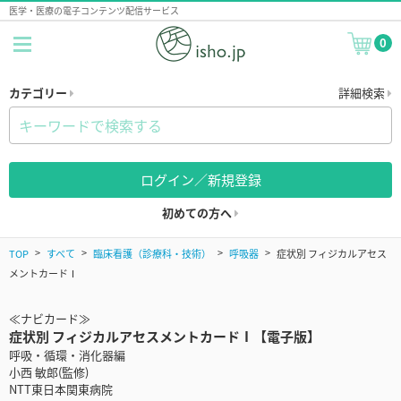
医学・医療の電子コンテンツ配信サービス
0
カテゴリー
詳細検索
ログイン／新規登録
初めての方へ
TOP
すべて
臨床看護（診療科・技術）
呼吸器
症状別 フィジカルアセス
メントカードⅠ
≪ナビカード≫
症状別 フィジカルアセスメントカードⅠ【電子版】
呼吸・循環・消化器編
小西 敏郎(監修)
NTT東日本関東病院