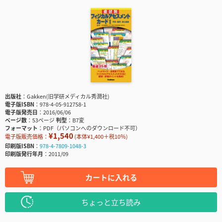
出版社
Gakken(旧学研メディカル秀潤社)
電子版ISBN
978-4-05-912758-1
電子版発売日
2016/06/06
ページ数
53ページ
判型
B7変
フォーマット
PDF（パソコンへのダウンロード不可）
¥1,540
電子版販売価格：
(本体¥1,400＋税10％)
印刷版ISBN
978-4-7809-1048-3
印刷版発行年月
2011/09
カートに入れる
ちょっと立ち読み