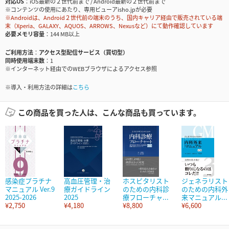
対応OS
iOS最新の２世代前まで / Android最新の２世代前まで
※コンテンツの使用にあたり、専用ビューアisho.jpが必要
※Androidは、Android２世代前の端末のうち、国内キャリア経由で販売されている端
末（Xperia、GALAXY、AQUOS、ARROWS、Nexusなど）にて動作確認しています
必要メモリ容量
144 MB以上
ご利用方法
アクセス型配信サービス（買切型）
同時使用端末数
1
※インターネット経由でのWEBブラウザによるアクセス参照
※導入・利用方法の詳細は
こちら
この商品を買った人は、こんな商品も買っています。
感染症プラチナ
高血圧管理・治
ホスピタリスト
ジェネラリスト
マニュアル Ver.9
療ガイドライン
のための内科診
のための内科外
2025-2026
2025
療フローチャ...
来マニュアル...
¥2,750
¥4,180
¥8,800
¥6,600