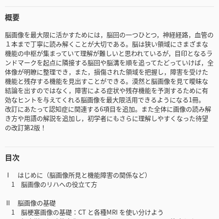
概要
脳画像を最大限に活かすためには，脳回の一つひとつ，神経経路，血管の
１本まで丁寧に読み解くことが大切である。脳は狭い領域にさまざまな
機能の中枢が集まっていて理解が難しいと思われているが，目印となるラ
ンドマークを起点に隣接する脳回や脳溝を順を追ってたどっていけば，全
体像が明瞭に整理でき，また，損傷された領域を把握し，障害を受けた
機能と残存する機能を見出すことができる。漠然と脳画像を見て曖昧な
結論を出すのではなく，障害による症状や残存機能を予測するために有
効なヒントを与えてくれる脳画像を最大限活用できるようになる1冊。
改訂にあたって認知症に関連する6項目を追加。また全体に画像の読み解
き方や用語の解説を追加し，初学者にもさらに理解しやすくなった待望
の改訂第2版！
目次
Ⅰ はじめに（脳画像所見と機能障害の関係など）
1 脳画像のリハへの役立て方
Ⅱ 脳画像の基礎
1 脳梗塞画像の基礎：CT と各種MRI を使い分けよう