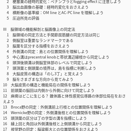
2 梗塞巣の経時的変化：ペナンブラとfogging effect に注意しよう
3 脳出血画像の基礎：経時的変化をおさえよう
4 横断像の基準線：OM line とAC-PC line を理解しよう
5 圧迫所見の評価
Ⅲ 脳領域の機能解剖と脳画像上の同定法
1 脳領域の同定方法と手関節屈筋腱の同定方法は同じ
2 側脳室は重要なランドマークである
3 脳葉を区分する指標をおさえよう
4 外側溝の同定：島との位置関係を理解しよう
5 中心溝はprecentral knobと帯状溝辺縁枝から同定しよう
6 頭頂後頭溝は側脳室体部のレベルで同定しよう
7 頭頂葉と側頭葉の境界は，島を指標に判断しよう
8 大脳皮質の構造は「のし3丁」と覚えよう
9 脳をさまざまな方向から見てみよう
10 大脳皮質の構造と機能局在の関係を理解しよう
11 前頭葉の脳回は内側から外側に向けて同定しよう
12 麻痺はどこに生じる？ 錐体路と体性感覚伝導路の体部位局在をおさ
えよう
13 Broca野の同定：外側溝前上行枝との位置関係を理解しよう
14 Wernicke野の同定：外側溝後枝との位置関係を理解しよう
15 頭頂葉の区分は丁の字型の溝を指標にしよう
16 縁上回と角回は外側溝後枝と上側頭溝から同定しよう
17 視覚野の同定：脳梁膨大との位置関係をおさえよう