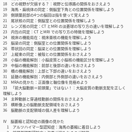
18 どの視野が欠損する？：視野と伝導路の関係をおさえよう
19 海馬・扁桃体の同定：側脳室下角との位置関係を理解しよう
20 側頭葉前部の4つの脳回は指を使って覚えよう
21 尾状核の同定：側脳室との位置関係を理解しよう
22 レンズ核の同定：CT とMRI の淡蒼球の写り方の違いを理解しよう
23 内包の同定：CT とMRI での写り方の特徴を理解しよう
24 視床の機能局在：視床亜核の機能を理解しよう
25 脳梁の同定：側脳室との位置関係を理解しよう
26 帯状回の同定：脳梁との位置関係を理解しよう
27 上縦束の同定：被殻との位置関係をおさえよう
28 小脳の機能解剖：小脳皮質と小脳核の機能区分を理解しよう
29 中脳の機能解剖：前部と後部の違いをおさえよう
30 橋の機能解剖：上部と下部の違いをおさえよう
31 延髄の機能解剖：内側部と外側部の違いをおさえよう
32 MRAの見かた：正面像と軸位像を見極めよう
33 「前大脳動脈＝前頭葉」ではない！：大脳皮質の動脈支配を正しく
理解しよう
34 主幹動脈と穿通枝動脈の関係をおさえよう
35 横断像上の脳動脈支配領域をおさえよう
36 脳動脈の支配領域の個人差を理解しよう
Ⅳ 脳萎縮と認知症の画像の見かた
1 アルツハイマー型認知症：海馬の萎縮に着目しよう