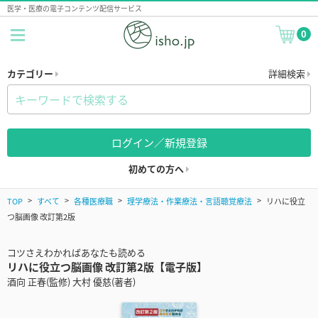
医学・医療の電子コンテンツ配信サービス
0
カテゴリー
詳細検索
ログイン／新規登録
初めての方へ
TOP
すべて
各種医療職
理学療法・作業療法・言語聴覚療法
リハに役立
つ脳画像 改訂第2版
コツさえわかればあなたも読める
リハに役立つ脳画像 改訂第2版【電子版】
酒向 正春(監修) 大村 優慈(著者)