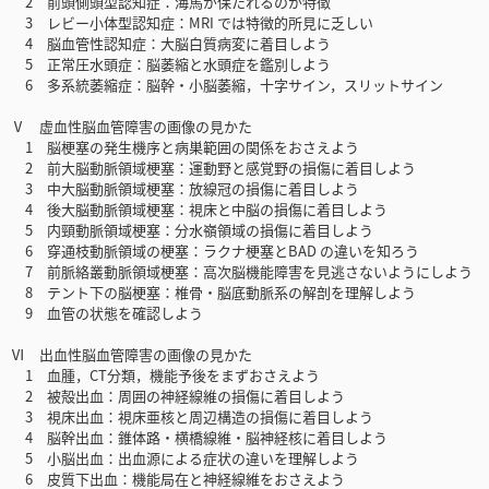
2 前頭側頭型認知症：海馬が保たれるのが特徴
3 レビー小体型認知症：MRI では特徴的所見に乏しい
4 脳血管性認知症：大脳白質病変に着目しよう
5 正常圧水頭症：脳萎縮と水頭症を鑑別しよう
6 多系統萎縮症：脳幹・小脳萎縮，十字サイン，スリットサイン
Ⅴ 虚血性脳血管障害の画像の見かた
1 脳梗塞の発生機序と病巣範囲の関係をおさえよう
2 前大脳動脈領域梗塞：運動野と感覚野の損傷に着目しよう
3 中大脳動脈領域梗塞：放線冠の損傷に着目しよう
4 後大脳動脈領域梗塞：視床と中脳の損傷に着目しよう
5 内頸動脈領域梗塞：分水嶺領域の損傷に着目しよう
6 穿通枝動脈領域の梗塞：ラクナ梗塞とBAD の違いを知ろう
7 前脈絡叢動脈領域梗塞：高次脳機能障害を見逃さないようにしよう
8 テント下の脳梗塞：椎骨・脳底動脈系の解剖を理解しよう
9 血管の状態を確認しよう
Ⅵ 出血性脳血管障害の画像の見かた
1 血腫，CT分類，機能予後をまずおさえよう
2 被殻出血：周囲の神経線維の損傷に着目しよう
3 視床出血：視床亜核と周辺構造の損傷に着目しよう
4 脳幹出血：錐体路・横橋線維・脳神経核に着目しよう
5 小脳出血：出血源による症状の違いを理解しよう
6 皮質下出血：機能局在と神経線維をおさえよう