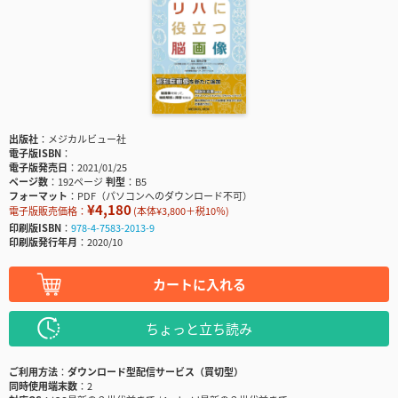
出版社
メジカルビュー社
電子版ISBN
電子版発売日
2021/01/25
ページ数
192ページ
判型
B5
フォーマット
PDF（パソコンへのダウンロード不可）
¥4,180
電子版販売価格：
(本体¥3,800＋税10％)
印刷版ISBN
978-4-7583-2013-9
印刷版発行年月
2020/10
カートに入れる
ちょっと立ち読み
ご利用方法
ダウンロード型配信サービス（買切型）
同時使用端末数
2