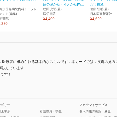
疹の診かた・考えかた[W...
だけ輸液
路加国際病院内科チーフレ
松田 光弘(著)
佐藤 弘明(著)
デント(編集)
医学書院
日本医事新報社
学書院
¥4,400
¥4,620
,280
，医療者に求められる基本的なスキルです．本カードでは，皮膚の見方
解説しています．
冊です！
テゴリー
アカウントサービス
礎医学系
看護教員・学生
個人情報の確認・変更