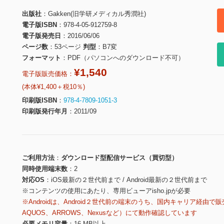
出版社
Gakken(旧学研メディカル秀潤社)
電子版ISBN
978-4-05-912759-8
電子版発売日
2016/06/06
ページ数
53ページ
判型
B7変
フォーマット
PDF（パソコンへのダウンロード不可）
¥1,540
電子版販売価格：
(本体¥1,400＋税10％)
印刷版ISBN
978-4-7809-1051-3
印刷版発行年月
2011/09
ご利用方法
ダウンロード型配信サービス（買切型）
同時使用端末数
2
対応OS
iOS最新の２世代前まで / Android最新の２世代前まで
※コンテンツの使用にあたり、専用ビューアisho.jpが必要
※Androidは、Android２世代前の端末のうち、国内キャリア経由で販
AQUOS、ARROWS、Nexusなど）にて動作確認しています
必要メモリ容量
16 MB以上