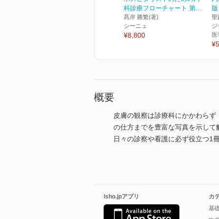
科診療フローチャート 第...
版
髙岸 勝繁(著)
聖
シーニュ
ジ
¥8,800
医
¥5
概要
皮膚の観察は診療科にかかわらず
の仕方までを豊富な写真を示して
日々の診察や看護に必ず役立つ1
isho.jpアプリ
カ
基