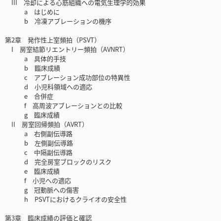
III 冷却による心筋組織への電気生理学的効果
a はじめに
b 冷凍アブレーションの機序
第2章 発作性上室頻拍（PSVT）
I 房室結節リエントリー頻拍（AVNRT）
a 具体的手技
b 臨床成績
c アブレーション成功部位の特異性
d 小児科領域への適応
e 合併症
f 高周波アブレーションとの比較
g 臨床成績
II 房室回帰頻拍（AVRT）
a 右側副伝導路
b 左側副伝導路
c 中隔副伝導路
d 完全房室ブロックのリスク
e 臨床成績
f 小児への適応
g 冠動脈への傷害
h PSVTにおけるクライオの安全性
第3章 臨床成績の評価と確認