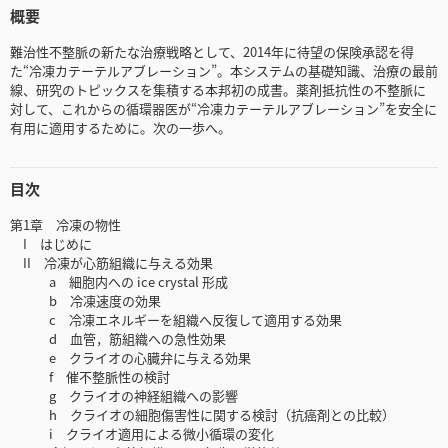
概要
難治性不整脈の新たな治療戦略として、2014年に待望の保険承認を得
た“冷凍カテーテルアブレーション”。本システムの基礎知識、治療の最前
線、研究のトピックスを集積する本邦初の成書。薬剤抵抗性の不整脈に
対して、これからの循環器医が“冷凍カテーテルアブレーション”を安全に
有用に適用するために。次の一歩へ。
目次
第1章 冷凍の物性
I はじめに
II 冷凍が心筋組織に与える効果
a 細胞内への ice crystal 形成
b 冷凍速度の効果
c 冷凍エネルギーを組織へ反復して適用する効果
d 血管，筋組織への急性効果
e クライオの心臓弁に与える効果
f 催不整脈性の検討
g クライオの神経組織への影響
h クライオの細胞傷害性に関する検討（抗癌剤との比較）
i クライオ適用による微小循環の変化