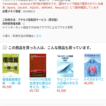
※Androidは、Android２世代前の端末のうち、国内キャリア経由で販売されている端
末（Xperia、GALAXY、AQUOS、ARROWS、Nexusなど）にて動作確認しています
必要メモリ容量
60 MB以上
ご利用方法
アクセス型配信サービス（買切型）
同時使用端末数
1
※インターネット経由でのWEBブラウザによるアクセス参照
※導入・利用方法の詳細は
こちら
この商品を買った人は、こんな商品も買っています。
循環器画像診
ICU/CCUの急性
サルコイドーシ
S-ICDのすべて
断 一問一答
血液浄化療法の
ス診療の手引き
¥6,050
¥6,545
考え方，使い...
2023
¥5,720
¥5,500