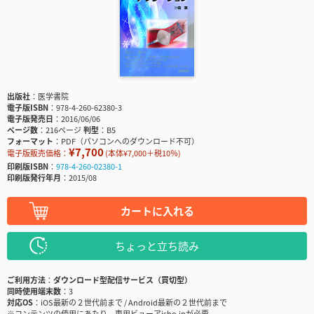
出版社
医学書院
電子版ISBN
978-4-260-62380-3
電子版発売日
2016/06/06
ページ数
216ページ
判型
B5
フォーマット
PDF（パソコンへのダウンロード不可）
¥7,700
電子版販売価格：
(本体¥7,000＋税10％)
印刷版ISBN
978-4-260-02380-1
印刷版発行年月
2015/08
カートに入れる
ちょっと立ち読み
ご利用方法
ダウンロード型配信サービス（買切型）
同時使用端末数
3
対応OS
iOS最新の２世代前まで / Android最新の２世代前まで
※コンテンツの使用にあたり、専用ビューアisho.jpが必要