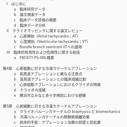
I はじめに
a 臨床研究データ
b 論文検索データ
c 臨床データ評価の概要
d 臨床データ分析
II クライオマッピングに関する論文レビュー
a 心房頻拍（Atrial tachycardia；AT）
b 心室頻拍（Ventricular tachycardia；VT）
c Bundle branch reentrant VTへの適用
III 臨床的有用性および危険性に関する総括
a FROSTY PS-006 概要
第4章 心房粗動に対する冷凍カテーテルアブレーション
a 高周波アブレーションと異なる注意点
b 高周波アブレーションとの臨床成績比較
c 心房粗動アブレーションにおけるクライオの特徴
d クライオの成績
e 横浜市立みなと赤十字病院における経験
第5章 心房細動に対する冷凍カテーテルアブレーション
a クライオバルーンカテーテルの biophysics と biomechanics
b 冷凍バルーンカテーテルの肺静脈隔離効果
c 具体的手技：アブレーション治療の前提と前処置