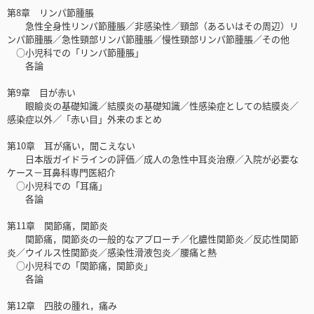
第8章 リンパ節腫脹
急性全身性リンパ節腫脹／非感染性／頸部（あるいはその周辺）リ
ンパ節腫脹／急性頸部リンパ節腫脹／慢性頸部リンパ節腫脹／その他
○小児科での「リンパ節腫脹」
各論
第9章 目が赤い
眼瞼炎の基礎知識／結膜炎の基礎知識／性感染症としての結膜炎／
感染症以外／「赤い目」外来のまとめ
第10章 耳が痛い，聞こえない
日本版ガイドラインの評価／成人の急性中耳炎治療／入院が必要な
ケース－耳鼻科専門医紹介
○小児科での「耳痛」
各論
第11章 関節痛，関節炎
関節痛，関節炎の一般的なアプローチ／化膿性関節炎／反応性関節
炎／ウイルス性関節炎／感染性滑液包炎／腰痛と熱
○小児科での「関節痛，関節炎」
各論
第12章 四肢の腫れ，痛み