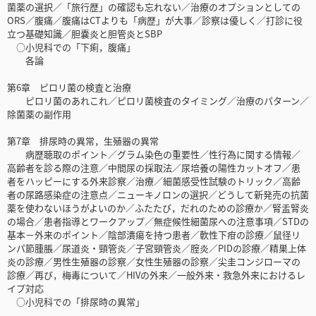
菌薬の選択／「旅行歴」の確認も忘れない／治療のオプションとしての
ORS／腹痛／腹痛はCTよりも「病歴」が大事／診察は優しく／打診に役
立つ基礎知識／胆嚢炎と胆管炎とSBP
○小児科での「下痢，腹痛」
各論
第6章 ピロリ菌の検査と治療
ピロリ菌のあれこれ／ピロリ菌検査のタイミング／治療のパターン／
除菌薬の副作用
第7章 排尿時の異常，生殖器の異常
病歴聴取のポイント／グラム染色の重要性／性行為に関する情報／
高齢者を診る際の注意／中間尿の採取法／尿培養の陽性カットオフ／患
者をハッピーにする外来診察／治療／細菌感受性試験のトリック／高齢
者の尿路感染症の注意点／ニューキノロンの選択／どうして新発売の抗菌
薬を使わないほうがよいのか／ふたたび，だれのための診療か／腎盂腎炎
の場合／患者指導とワークアップ／無症候性細菌尿への注意事項／STDの
基本－外来のポイント／陰部潰瘍を持つ患者／軟性下疳の診療／鼠径リ
ンパ節腫脹／尿道炎・頸管炎／子宮頸管炎／腟炎／PIDの診療／精巣上体
炎の診療／男性生殖器の診察／女性生殖器の診察／尖圭コンジローマの
診療／再び，梅毒について／HIVの外来／一般外来・救急外来におけるレ
イプ対応
○小児科での「排尿時の異常」