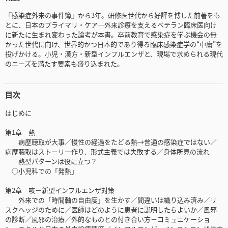
『感染症外来の事件簿』から3年。研修医世代から好評を博した前著をも
とに、日本のプライマリ・ケア―外来診療を支えるベテラン臨床医向け
に新たに生まれ変わった論考が本書。卒前教育で感染症を学ぶ機会の無
かった世代に向け、世界的かつ日本的であり得る臨床感染症学の“中庸”を
投げかける。小児・漢方・新型インフルエンザと、現場で求められる現代
のニーズを満たす要素も盛り込まれた。
目次
はじめに
第1章 熱
病歴聴取が大事／慢性の経過をたどる熱→普通の感染症ではない／
病歴聴取はストーリー作り．形式主義では失敗する／身体所見の流れ
熱型パターンは役に立つ？
○小児科での「発熱」
第2章 咳－新型インフルエンザ対策
外来での「時間軸の自由度」を生かす／間違いは織り込み済み／リ
スクヘッジのために／医師はどのように患者に説明したらよいか／風邪
の診断／風邪の治療／外的なものとの付き合い方－コミュニケーショ