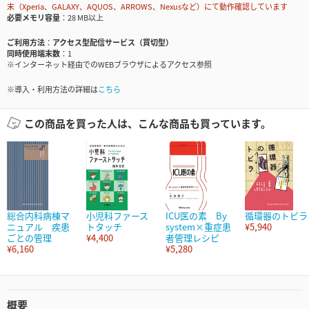
末（Xperia、GALAXY、AQUOS、ARROWS、Nexusなど）にて動作確認しています
必要メモリ容量
28 MB以上
ご利用方法
アクセス型配信サービス（買切型）
同時使用端末数
1
※インターネット経由でのWEBブラウザによるアクセス参照
※導入・利用方法の詳細は
こちら
この商品を買った人は、こんな商品も買っています。
総合内科病棟マ
小児科ファース
ICU医の素 By
循環器のトビラ
ニュアル 疾患
トタッチ
system×重症患
¥5,940
ごとの管理
¥4,400
者管理レシピ
¥6,160
¥5,280
概要