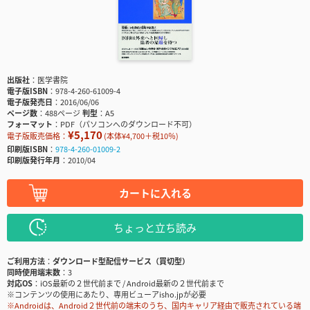
出版社
医学書院
電子版ISBN
978-4-260-61009-4
電子版発売日
2016/06/06
ページ数
488ページ
判型
A5
フォーマット
PDF（パソコンへのダウンロード不可）
¥5,170
電子版販売価格：
(本体¥4,700＋税10％)
印刷版ISBN
978-4-260-01009-2
印刷版発行年月
2010/04
カートに入れる
ちょっと立ち読み
ご利用方法
ダウンロード型配信サービス（買切型）
同時使用端末数
3
対応OS
iOS最新の２世代前まで / Android最新の２世代前まで
※コンテンツの使用にあたり、専用ビューアisho.jpが必要
※Androidは、Android２世代前の端末のうち、国内キャリア経由で販売されている端