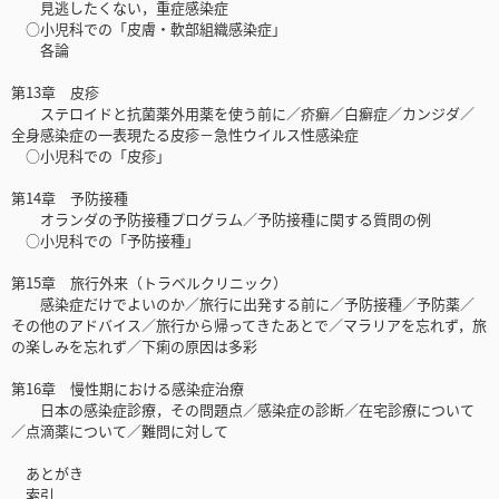
見逃したくない，重症感染症
○小児科での「皮膚・軟部組織感染症」
各論
第13章 皮疹
ステロイドと抗菌薬外用薬を使う前に／疥癬／白癬症／カンジダ／
全身感染症の一表現たる皮疹－急性ウイルス性感染症
○小児科での「皮疹」
第14章 予防接種
オランダの予防接種プログラム／予防接種に関する質問の例
○小児科での「予防接種」
第15章 旅行外来（トラベルクリニック）
感染症だけでよいのか／旅行に出発する前に／予防接種／予防薬／
その他のアドバイス／旅行から帰ってきたあとで／マラリアを忘れず，旅
の楽しみを忘れず／下痢の原因は多彩
第16章 慢性期における感染症治療
日本の感染症診療，その問題点／感染症の診断／在宅診療について
／点滴薬について／難問に対して
あとがき
索引