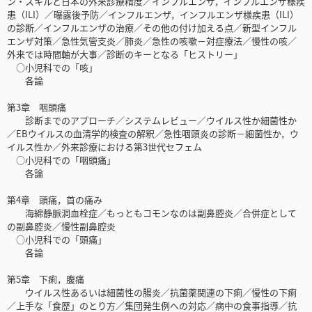
ン・スキルと日本の外来診療精度／インフルエンザ，インフルエンザ様疾
患（ILI）／曝露後予防／インフルエンザ，インフルエンザ様疾患（ILI）
の診断／インフルエンザの治療／その他の付け加える点／新型インフル
エンザ対策／急性気管支炎／肺炎／急性の咳嗽－対症療法／慢性の咳／
外来では時間軸が大事／診断のキーとなる「ヒストリー」
○小児科での「咳」
各論
第3章 咽頭痛
診断までのアプローチ／システムレビュー／ウイルス性か細菌性か
／EBウイルスの血清学的検査の解釈／急性咽頭炎の診断－細菌性か，ウ
イルス性か／外来診療における第3世代セフェム
○小児科での「咽頭痛」
各論
第4章 頭痛，首の痛み
海綿静脈洞血栓症／もっともコモンなのは副鼻腔炎／合併症として
の副鼻腔炎／慢性副鼻腔炎
○小児科での「頭痛」
各論
第5章 下痢，腹痛
ウイルス性あるいは細菌性の腸炎／抗菌薬関連の下痢／慢性の下痢
／上手な「食歴」のとり方／集団発生例への対応／病中の食事指導／抗