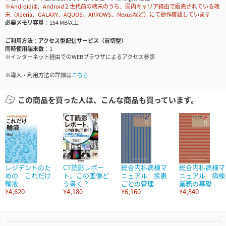
※Androidは、Android２世代前の端末のうち、国内キャリア経由で販売されている端
末（Xperia、GALAXY、AQUOS、ARROWS、Nexusなど）にて動作確認しています
必要メモリ容量
154 MB以上
ご利用方法
アクセス型配信サービス（買切型）
同時使用端末数
1
※インターネット経由でのWEBブラウザによるアクセス参照
※導入・利用方法の詳細は
こちら
この商品を買った人は、こんな商品も買っています。
レジデントのた
CT読影レポー
総合内科病棟マ
総合内科病棟マ
めの これだけ
ト、この画像ど
ニュアル 疾患
ニュアル 病棟
輸液
う書く？
ごとの管理
業務の基礎
¥4,620
¥4,180
¥6,160
¥4,840