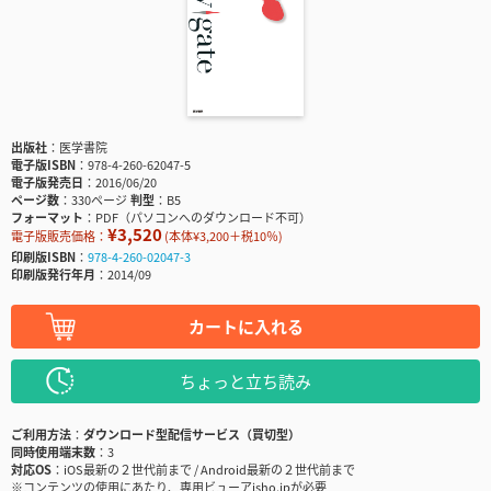
出版社
医学書院
電子版ISBN
978-4-260-62047-5
電子版発売日
2016/06/20
ページ数
330ページ
判型
B5
フォーマット
PDF（パソコンへのダウンロード不可）
¥3,520
電子版販売価格：
(本体¥3,200＋税10％)
印刷版ISBN
978-4-260-02047-3
印刷版発行年月
2014/09
カートに入れる
ちょっと立ち読み
ご利用方法
ダウンロード型配信サービス（買切型）
同時使用端末数
3
対応OS
iOS最新の２世代前まで / Android最新の２世代前まで
※コンテンツの使用にあたり、専用ビューアisho.jpが必要