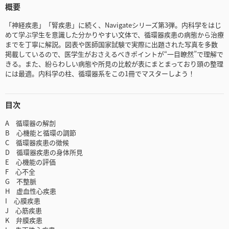
概要
「神経疾患」「腎疾患」に続く、Navigateシリーズ第3弾。内科学をはじ
めて学ぶ学生を意識した分かりやすい文体で、循環器疾患の病態から治療
までを丁寧に解説。図表や医師国家試験で実際に出題された写真を多数
掲載しているので、医学生がおさえるべきポイントが“一目瞭然”で理解で
きる。また、紛らわしい病態や所見の比較が表にまとまっており頭の整理
には最適。内科学の柱、循環器系をこの1冊でマスターしよう！
目次
A 循環器の解剖
B 心機能と循環の調節
C 循環器疾患の徴候
D 循環器疾患の身体所見
E 心機能の評価
F 心不全
G 不整脈
H 虚血性心疾患
I 心膜疾患
J 心筋疾患
K 弁膜疾患