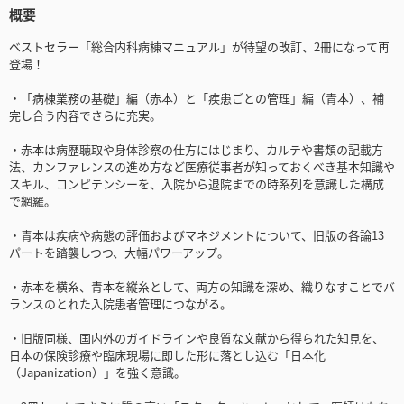
概要
ベストセラー「総合内科病棟マニュアル」が待望の改訂、2冊になって再
登場！
・「病棟業務の基礎」編（赤本）と「疾患ごとの管理」編（青本）、補
完し合う内容でさらに充実。
・赤本は病歴聴取や身体診察の仕方にはじまり、カルテや書類の記載方
法、カンファレンスの進め方など医療従事者が知っておくべき基本知識や
スキル、コンピテンシーを、入院から退院までの時系列を意識した構成
で網羅。
・青本は疾病や病態の評価およびマネジメントについて、旧版の各論13
パートを踏襲しつつ、大幅パワーアップ。
・赤本を横糸、青本を縦糸として、両方の知識を深め、織りなすことでバ
ランスのとれた入院患者管理につながる。
・旧版同様、国内外のガイドラインや良質な文献から得られた知見を、
日本の保険診療や臨床現場に即した形に落とし込む「日本化
（Japanization）」を強く意識。