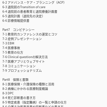
6-2 アドバンス・ケア・プランニング（ACP）
6-3 退院前のTransition of care
6-4 退院前の患者教育と退院療養計画書
6-5 退院計画（退院先の決定）
6-6 診療情報提供書
Part7 コンピテンシー
7-1 教育的カンファレンスの運営とコツ
7-2 症例プレゼンテーション
7-3 EBM
7-4 医療事故
7-5 教育の仕方
7-6 Clinical questionの解決方法
7-7 医療アプリとウェブサイト
7-8 コミュニケーション
7-9 プロフェッショナリズム
Part8 保険と書類
8-1 医療保険・介護保険の種類と活用
8-2 病棟にかかわる医療制度概論
8-3 DPC
8-4 死亡診断書の書き方
8-5 特定疾患（指定難病）の一覧と申請の仕方
8-6 介護主治医意見書や診断書などの書き方