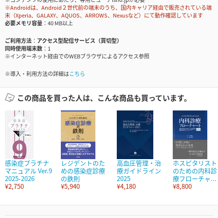
※Androidは、Android２世代前の端末のうち、国内キャリア経由で販売されている端
末（Xperia、GALAXY、AQUOS、ARROWS、Nexusなど）にて動作確認しています
必要メモリ容量
40 MB以上
ご利用方法
アクセス型配信サービス（買切型）
同時使用端末数
1
※インターネット経由でのWEBブラウザによるアクセス参照
※導入・利用方法の詳細は
こちら
この商品を買った人は、こんな商品も買っています。
感染症プラチナ
レジデントのた
高血圧管理・治
ホスピタリスト
マニュアル Ver.9
めの感染症診療
療ガイドライン
のための内科診
2025-2026
の鉄則
2025
療フローチャ...
¥2,750
¥5,940
¥4,180
¥8,800