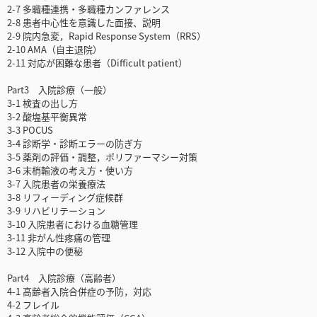
2-7 多職種連携・多職種カンファレンス
2-8 患者中心性を意識した面接、説明
2-9 院内急変，Rapid Response System（RRS）
2-10 AMA（自主退院）
2-11 対応が困難な患者（Difficult patient）
Part3 入院診療（一般）
3-1 検査の出し方
3-2 酸塩基平衡異常
3-3 POCUS
3-4 診断学・診断エラーの防ぎ方
3-5 薬剤の評価・調整，ポリファーマシー対策
3-6 末梢輸液の考え方・使い方
3-7 入院患者の栄養療法
3-8 リフィーディング症候群
3-9 リハビリテーション
3-10 入院患者における血糖管理
3-11 非がん性疼痛の管理
3-12 入院中の便秘
Part4 入院診療（高齢者）
4-1 高齢者入院合併症の予防，対応
4-2 フレイル