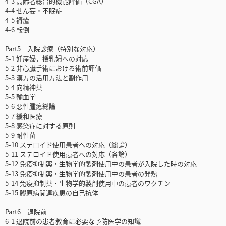
4-3 高齢者総合的機能評価（CGA）
4-4 せん妄・不眠症
4-5 褥瘡
4-6 転倒
Part5 入院診療（特別な対応）
5-1 妊産婦，授乳婦への対応
5-2 非心臓手術における術前評価
5-3 漢方の活用方法と副作用
5-4 向精神薬
5-5 輸血学
5-6 悪性腫瘍総論
5-7 緩和医療
5-8 感染症に対する原則
5-9 耐性菌
5-10 ステロイド使用患者への対応（総論）
5-11 ステロイド使用患者への対応（各論）
5-12 免疫抑制薬・生物学的製剤使用中の患者が入院した時の対応
5-13 免疫抑制薬・生物学的製剤使用中の患者の発熱
5-14 免疫抑制薬・生物学的製剤使用中の患者のワクチン
5-15 膠原病関連疾患の自己抗体
Part6 退院前
6-1 退院前の患者教育に必要な予防医学の知識