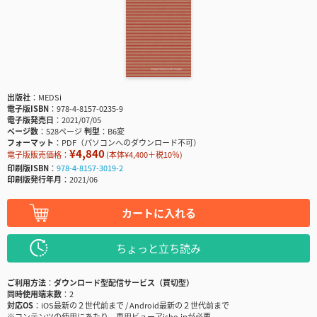
出版社
MEDSi
電子版ISBN
978-4-8157-0235-9
電子版発売日
2021/07/05
ページ数
528ページ
判型
B6変
フォーマット
PDF（パソコンへのダウンロード不可）
¥4,840
電子版販売価格：
(本体¥4,400＋税10％)
印刷版ISBN
978-4-8157-3019-2
印刷版発行年月
2021/06
カートに入れる
ちょっと立ち読み
ご利用方法
ダウンロード型配信サービス（買切型）
同時使用端末数
2
対応OS
iOS最新の２世代前まで / Android最新の２世代前まで
※コンテンツの使用にあたり、専用ビューアisho.jpが必要