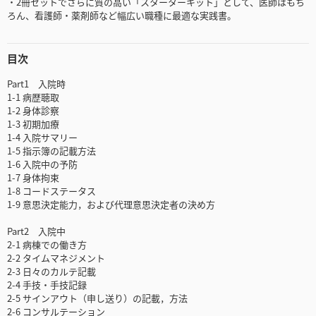
・2冊セットでさらに質の高い「スターターキット」として、医師はもち
ろん、看護師・薬剤師など幅広い職種に最適な実践書。
目次
Part1 入院時
1-1 病歴聴取
1-2 身体診察
1-3 初期加療
1-4 入院サマリー
1-5 指示簿の記載方法
1-6 入院中の予防
1-7 身体拘束
1-8 コードステータス
1-9 意思決定能力，および代理意思決定者の決め方
Part2 入院中
2-1 病棟での働き方
2-2 タイムマネジメント
2-3 日々のカルテ記載
2-4 手技・手技記録
2-5 サインアウト（申し送り）の記載，方法
2-6 コンサルテーション