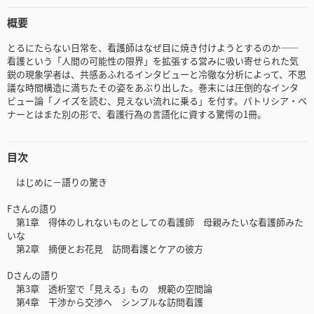
概要
とるにたらない日常を、看護師はなぜ目に焼き付けようとするのか――
看護という「人間の可能性の限界」を拡張する営みに吸い寄せられた気
鋭の現象学者は、共感あふれるインタビューと冷徹な分析によって、不思
議な時間構造に満ちたその姿をあぶり出した。巻末には圧倒的なインタ
ビュー論「ノイズを読む、見えない流れに乗る」を付す。パトリシア・ベ
ナーとはまた別の形で、看護行為の言語化に資する驚愕の1冊。
目次
はじめに－語りの驚き
Fさんの語り
第1章 得体のしれないものとしての看護師 母親みたいな看護師みた
いな
第2章 摘便とお花見 訪問看護とケアの彼方
Dさんの語り
第3章 透析室で「見える」もの 規範の空間論
第4章 干渉から交渉へ シンプルな訪問看護