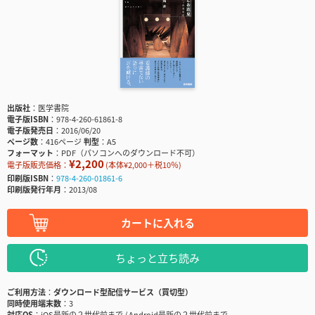
出版社
医学書院
電子版ISBN
978-4-260-61861-8
電子版発売日
2016/06/20
ページ数
416ページ
判型
A5
フォーマット
PDF（パソコンへのダウンロード不可）
¥2,200
電子版販売価格：
(本体¥2,000＋税10％)
印刷版ISBN
978-4-260-01861-6
印刷版発行年月
2013/08
カートに入れる
ちょっと立ち読み
ご利用方法
ダウンロード型配信サービス（買切型）
同時使用端末数
3
対応OS
iOS最新の２世代前まで / Android最新の２世代前まで