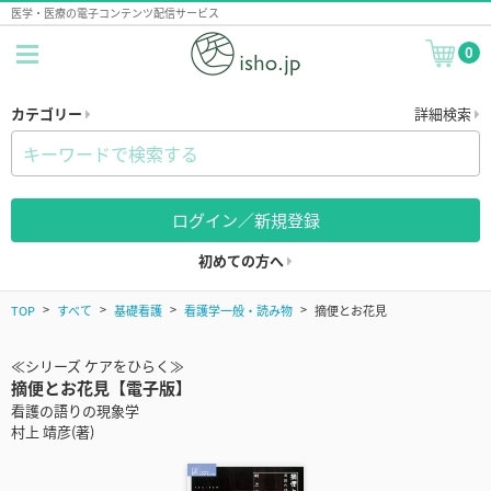
医学・医療の電子コンテンツ配信サービス
0
カテゴリー
詳細検索
ログイン／新規登録
初めての方へ
TOP
すべて
基礎看護
看護学一般・読み物
摘便とお花見
≪シリーズ ケアをひらく≫
摘便とお花見【電子版】
看護の語りの現象学
村上 靖彦(著)