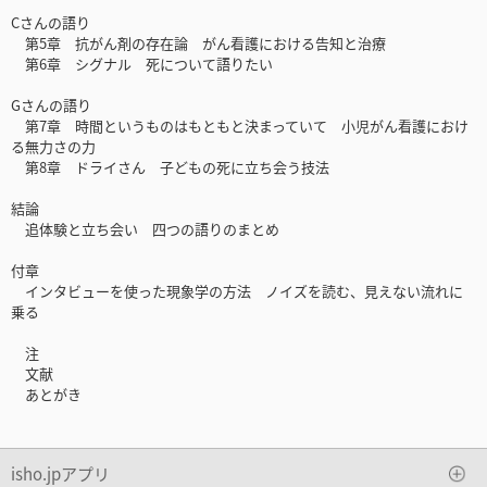
Cさんの語り
第5章 抗がん剤の存在論 がん看護における告知と治療
第6章 シグナル 死について語りたい
Gさんの語り
第7章 時間というものはもともと決まっていて 小児がん看護におけ
る無力さの力
第8章 ドライさん 子どもの死に立ち会う技法
結論
追体験と立ち会い 四つの語りのまとめ
付章
インタビューを使った現象学の方法 ノイズを読む、見えない流れに
乗る
注
文献
あとがき
isho.jpアプリ