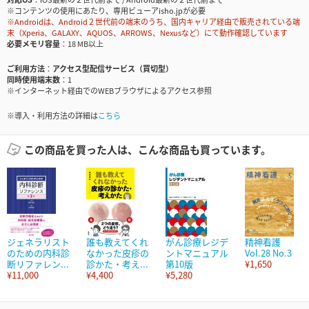
※コンテンツの使用にあたり、専用ビューアisho.jpが必要
※Androidは、Android２世代前の端末のうち、国内キャリア経由で販売されている端
末（Xperia、GALAXY、AQUOS、ARROWS、Nexusなど）にて動作確認しています
必要メモリ容量
18 MB以上
ご利用方法
アクセス型配信サービス（買切型）
同時使用端末数
1
※インターネット経由でのWEBブラウザによるアクセス参照
※導入・利用方法の詳細は
こちら
この商品を買った人は、こんな商品も買っています。
ジェネラリスト
誰も教えてくれ
がん診療レジデ
精神看護
のための内科診
なかった皮疹の
ントマニュアル
Vol.28 No.3
断リファレン...
診かた・考え...
第10版
¥1,650
¥11,000
¥4,400
¥5,280