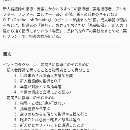
新人看護師の指導・支援にかかわるすべての指導者（実地指導者、プリセ
プター、メンター、エルダー…etc）必読。新人の成長のキモとなる
OJT（On-the-Job Training）のポイントが詰まった1冊。成人学習の理論
をもとに、指導者の「役割」、おさえておきたい「基礎知識」、新人の目
線から描く指導にまつわる「場面」、具体的なOJTの実践をまとめた「実
行プラン」で、指導の幅が広がる。
目次
イントロダクション 前向きに指導にのぞむために
新人看護師を育てることと指導者として育つこと
1．いま求められる新人看護師育成
2．新人看護師の指導とOJT
3．本書が対象とする指導者
4．本書の構成と立場による読み方
前向きに指導にのぞむために
1．指導・支援に“絶対”はない
2．指導経験から学ぶ
3．周りのちからを借りて指導や支援を行う
4．叱ることは必要－叱ると怒るは違う
5．新人がヒヤリ・ハットに遭遇したとき