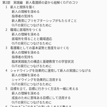
第2部 実践編 新人看護師の姿から紐解くOJTのコツ
1 新人と関係を築く
新人の理解を深める
指導者の気持ち
新人教育にプリセプターシップがもたらすこと
OJTの実行につなげるために
2 職場に居場所をつくる
新人の理解を深める
居場所を得ることと職場適応
OJTの実行につなげるために
3 看護職としての基本姿勢と態度をはぐくむ
新人の理解を深める
指導者の気持ち
臨床実践能力の構造と基礎教育での学習状況
OJTの実行につなげるために
4 シャドウイングを効果的に運用して新人の実践につなげる
新人の理解を深める
シャドウイングを効果的に活用する
OJTの実行につなげるために
5 目標を立て，目標に行きつく方法を一緒に考える
新人の理解を深める
成長のために意味ある目標にして活用する
OJTの実行につなげるために
6 “わかる”と“できる”の違いをふまえて教える