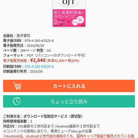
出版社
医学書院
電子版ISBN
978-4-260-62525-8
電子版発売日
2016/08/29
ページ数
184ページ
判型
A5
フォーマット
PDF（パソコンへのダウンロード不可）
¥2,640
電子版販売価格：
(本体¥2,400＋税10％)
印刷版ISBN
978-4-260-02525-6
印刷版発行年月
2016/04
カートに入れる
ちょっと立ち読み
ご利用方法
ダウンロード型配信サービス（買切型）
同時使用端末数
3
対応OS
iOS最新の２世代前まで / Android最新の２世代前まで
※コンテンツの使用にあたり、専用ビューアisho.jpが必要
※Androidは、Android２世代前の端末のうち、国内キャリア経由で販売されている端