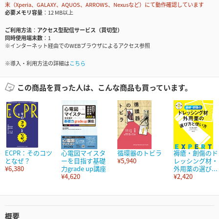
末（Xperia、GALAXY、AQUOS、ARROWS、Nexusなど）にて動作確認しています
必要メモリ容量
12 MB以上
ご利用方法
アクセス型配信サービス（買切型）
同時使用端末数
1
※インターネット経由でのWEBブラウザによるアクセス参照
※導入・利用方法の詳細は
こちら
この商品を買った人は、こんな商品も買っています。
ECPR：そのコツ
心電図マイスタ
循環器のトビラ
褥瘡・創傷のド
となぜ？
ーを目指す基礎
¥5,940
レッシング材・
¥6,380
力grade up講座
外用薬の選び...
¥4,620
¥2,420
概要