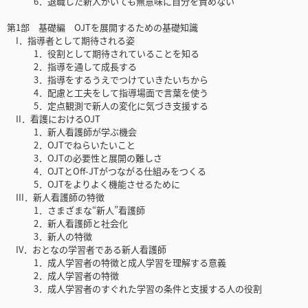
6．退職した新人がいても無意味に自分を責めない
第1部 基礎編 OJTを展開するための基礎知識
I．指導者として期待される姿
1．役割として期待されていることを知る
2．指導を通して成長する
3．指導をするうえでつけていきたいちから
4．配慮と工夫をして指導場面で言葉を使う
5．定点観測で新人の変化に気づき支援する
II．看護におけるOJT
1．新人看護師が学ぶ機会
2．OJTでねらいたいこと
3．OJTの必要性と展開の難しさ
4．OJTとOff-JTがつながる仕組みをつくる
5．OJTをよりよく機能させるために
III．新人看護師の特徴
1．さまざまな“新人”看護師
2．新人看護師と社会化
3．新人の特徴
IV．おとなの学習者である新人看護師
1．成人学習者の特徴と成人学習を理解する意義
2．成人学習者の特徴
3．成人学習者のすぐれた学習の条件と支援する人の役割