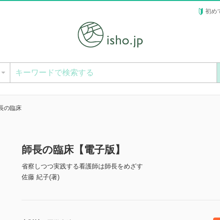
初め
ー
長の臨床
師長の臨床【電子版】
省察しつつ実践する看護師は師長をめざす
佐藤 紀子(著)