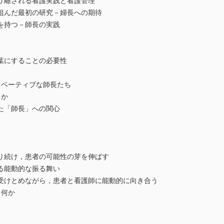
離される看護実践と看護管理
んだ最初の研究－婦長への期待
持つ－師長の実践
にすることの必要性
ノベーティブな師長たち
るか
「師長」への関心
続け，患者の可能性の芽を伸ばす
能動的な振る舞い
とめながら，患者と看護師に能動的に向き合う
，何か