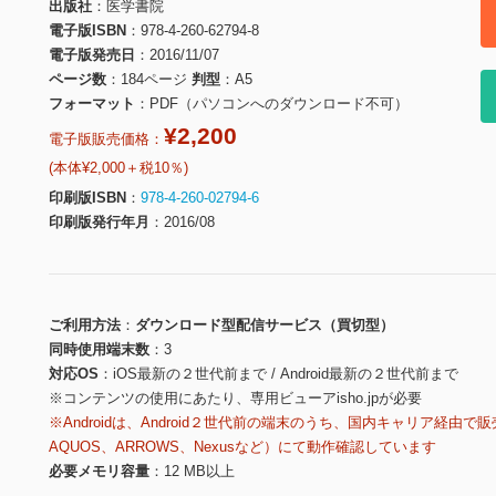
出版社
医学書院
電子版ISBN
978-4-260-62794-8
電子版発売日
2016/11/07
ページ数
184ページ
判型
A5
フォーマット
PDF（パソコンへのダウンロード不可）
¥2,200
電子版販売価格：
(本体¥2,000＋税10％)
印刷版ISBN
978-4-260-02794-6
印刷版発行年月
2016/08
ご利用方法
ダウンロード型配信サービス（買切型）
同時使用端末数
3
対応OS
iOS最新の２世代前まで / Android最新の２世代前まで
※コンテンツの使用にあたり、専用ビューアisho.jpが必要
※Androidは、Android２世代前の端末のうち、国内キャリア経由で販
AQUOS、ARROWS、Nexusなど）にて動作確認しています
必要メモリ容量
12 MB以上