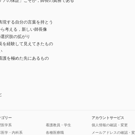
アの保証」こそが，師長の責務である
現する自分の言葉を持とう
ら考える，新しい師長像
選択肢の拡がり
を経験して見えてきたもの
い
護を極めた先にあるもの
と
テゴリー
アカウントサービス
礎医学系
看護教員・学生
個人情報の確認・変更
床医学・内科系
各種医療職
メールアドレスの確認・変