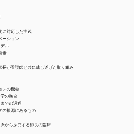
理
に対応した実践
ベーション
モデル
要素
長が看護師と共に成し遂げた取り組み
ョンの機会
達学の融合
までの過程
の根源にあるもの
水脈から探究する師長の臨床