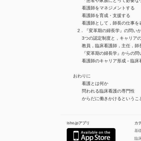
「患者や家族にとって必要なケ
看護師をマネジメントする
看護師を育成・支援する
看護師として，師長の仕事を表
2．『変革期の婦長学』の問いか
3つの認定制度と，キャリアの
教員，臨床看護師，主任，師長
『変革期の婦長学』からの問
看護師のキャリア形成－臨床看
おわりに
看護とは何か
問われる臨床看護の専門性
からだに働きかけるというこ
isho.jpアプリ
カ
基
臨