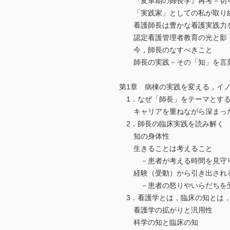
『変革期の婦長学』再考－切り
「実践家」としての私が取り組
看護師長は豊かな看護実践力を
認定看護管理者教育の光と影
今，師長のなすべきこと
師長の実践－その「知」を言葉
第1章 病棟の実践を変える，イ
1．なぜ「師長」をテーマとす
キャリアを重ねながら深まった
2．師長の臨床実践を読み解く
知の身体性
生きることは考えること
－患者が考える時間を見守り
経験（受動）から引き出される
－患者の怒りやいらだちを受け
3．看護学とは，臨床の知とは
看護学の拡がりと汎用性
科学の知と臨床の知