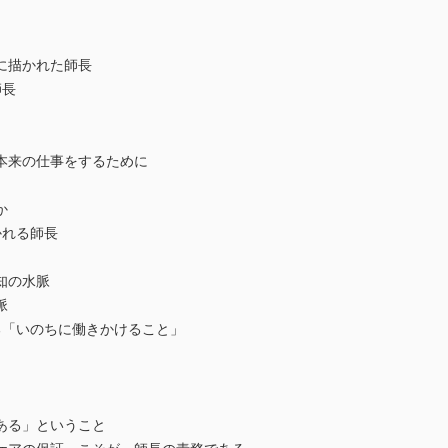
描かれた師長
師長
来の仕事をするために
か
かれる師長
知の水脈
脈
「いのちに働きかけること」
る」ということ