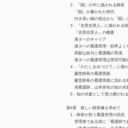
2．『闘』の中に描かれる師長
『闘』が書かれた時代
付き添い婦の視点から『闘』に
3．『吉里吉里人』に描かれる
『吉里吉里人』の概要
湊タヘのキャリア
湊タヘの看護管理－効率よく本
高額な給与と看護職の育成
湊タヘの看護管理は実現可能
4．『わたしをみつけて』に描
藤堂師長の看護実践
藤堂師長の看護実践に流れる
准看護師，山本弥生の知の水
5．知の水脈として受け継がれる
第4章 新しい師長像を求めて
1．師長が担う看護管理の目的
管理者である前に「看護師であ