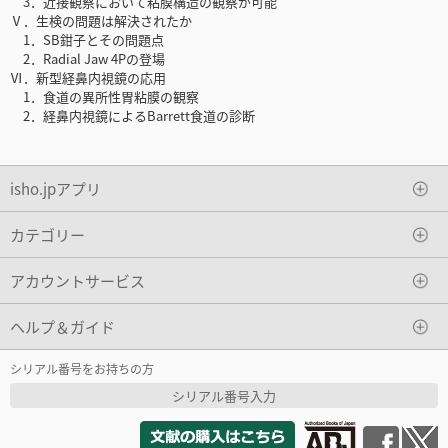
3．近接観察において粘膜構造の観察が可能
Ⅴ．生検の問題は解決されたか
1．SB鉗子とその問題点
2．Radial Jaw 4Pの登場
Ⅵ．新型経鼻内視鏡の応用
1．食道の異所性胃粘膜の観察
2．経鼻内視鏡によるBarrett食道の診断
isho.jpアプリ
カテゴリー
アカウントサービス
ヘルプ＆ガイド
シリアル番号をお持ちの方
シリアル番号入力