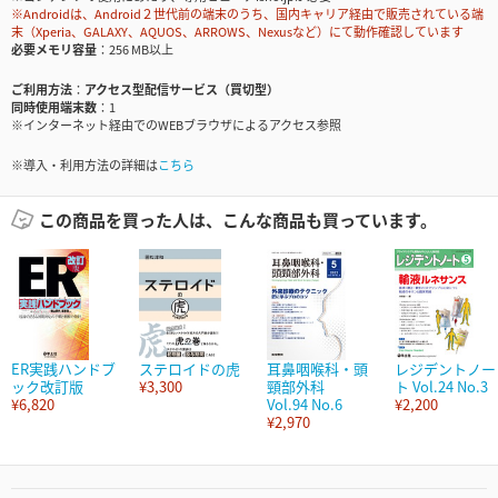
※Androidは、Android２世代前の端末のうち、国内キャリア経由で販売されている端
末（Xperia、GALAXY、AQUOS、ARROWS、Nexusなど）にて動作確認しています
必要メモリ容量
256 MB以上
ご利用方法
アクセス型配信サービス（買切型）
同時使用端末数
1
※インターネット経由でのWEBブラウザによるアクセス参照
※導入・利用方法の詳細は
こちら
この商品を買った人は、こんな商品も買っています。
ER実践ハンドブ
ステロイドの虎
耳鼻咽喉科・頭
レジデントノー
ック改訂版
¥3,300
頸部外科
ト Vol.24 No.3
¥6,820
Vol.94 No.6
¥2,200
¥2,970