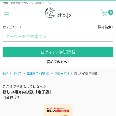
医学・医療の電子コンテンツ配信サービス
0
カテゴリー
詳細検索
ログイン／新規登録
初めての方へ
TOP
すべて
臨床医学・内科系
消化器内科
新しい経鼻内視鏡
ここまで見えるようになった
新しい経鼻内視鏡【電子版】
河合 隆(著)