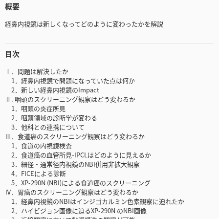
概要
経鼻内視鏡は新しくなってどのように変わったかを解説
目次
Ⅰ．問題は解決したか
1．経鼻内視鏡で問題になっていた点は何か
2．新しい経鼻内視鏡のImpact
Ⅱ. 咽頭のスクリーニング観察はどう変わるか
1．咽頭の炎症所見
2．咽頭領域の診断学が変わる
3．他科との連携について
Ⅲ．食道癌のスクリーニング観察はどう変わるか
1．食道の内視鏡検査
2．食道癌の血管所見-IPCLはどのように見えるか
3．細径・通常径内視鏡のNBI併用非拡大観察
4．FICEによる診断
5．XP-290N (NBI)による食道癌のスクリーニング
Ⅳ．胃癌のスクリーニング観察はどう変わるか
1．経鼻内視鏡のNBIはインジゴカルミン色素観察に迫れたか
2．ハイビジョン画像に迫るXP-290N のNBI画像