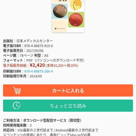
出版社
日本メディカルセンター
電子版ISBN
978-4-88875-910-6
電子版発売日
2017/03/06
ページ数
78ページ
判型
A5
フォーマット
PDF（パソコンへのダウンロード不可）
¥2,420
電子版販売価格：
(本体¥2,200＋税10％)
印刷版ISBN
978-4-88875-266-4
印刷版発行年月
2014/05
カートに入れる
ちょっと立ち読み
ご利用方法
ダウンロード型配信サービス（買切型）
同時使用端末数
3
対応OS
iOS最新の２世代前まで / Android最新の２世代前まで
※コンテンツの使用にあたり、専用ビューアisho.jpが必要