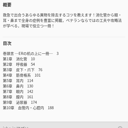
概要
救急で出合うあらゆる異物を除去するコツを教えます！消化管から眼・
耳・鼻まで全身の症例を豊富に掲載，ベテランならではの工夫や攻略法
が学べる，現場で役立つ一冊！
目次
巻頭言 ─ERの机の上に一冊─ 3
第1章 消化管 10
第2章 呼吸器 54
第3章 皮下・爪下 76
第4章 筋骨格系 101
第5章 耳内 114
第6章 鼻内 130
第7章 眼内 142
第8章 膣内 161
第9章 泌尿器 174
第10章 血管内・心腔内 188