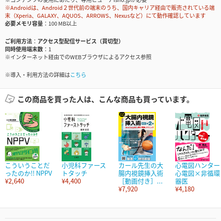
※Androidは、Android２世代前の端末のうち、国内キャリア経由で販売されている端
末（Xperia、GALAXY、AQUOS、ARROWS、Nexusなど）にて動作確認しています
必要メモリ容量
100 MB以上
ご利用方法
アクセス型配信サービス（買切型）
同時使用端末数
1
※インターネット経由でのWEBブラウザによるアクセス参照
※導入・利用方法の詳細は
こちら
この商品を買った人は、こんな商品も買っています。
こういうことだ
小児科ファース
カール先生の大
心電図ハンター
ったのか!! NPPV
トタッチ
腸内視鏡挿入術
心電図×非循環
¥2,640
¥4,400
［動画付き］...
器医
¥7,920
¥4,180