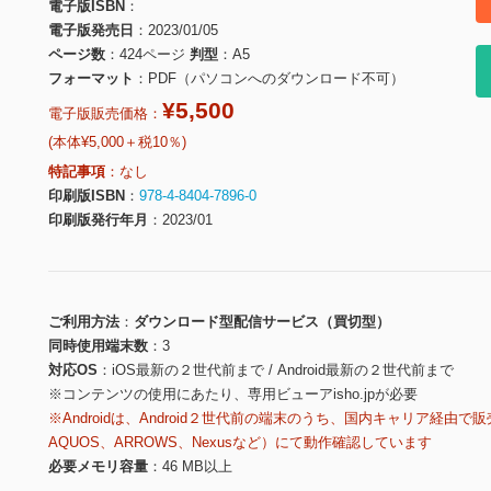
電子版ISBN
電子版発売日
2023/01/05
ページ数
424ページ
判型
A5
フォーマット
PDF（パソコンへのダウンロード不可）
¥5,500
電子版販売価格：
(本体¥5,000＋税10％)
特記事項
なし
印刷版ISBN
978-4-8404-7896-0
印刷版発行年月
2023/01
ご利用方法
ダウンロード型配信サービス（買切型）
同時使用端末数
3
対応OS
iOS最新の２世代前まで / Android最新の２世代前まで
※コンテンツの使用にあたり、専用ビューアisho.jpが必要
※Androidは、Android２世代前の端末のうち、国内キャリア経由で販
AQUOS、ARROWS、Nexusなど）にて動作確認しています
必要メモリ容量
46 MB以上