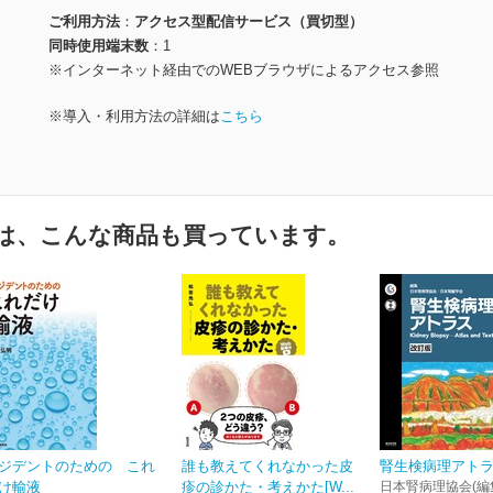
ご利用方法
アクセス型配信サービス（買切型）
同時使用端末数
1
※インターネット経由でのWEBブラウザによるアクセス参照
※導入・利用方法の詳細は
こちら
は、こんな商品も買っています。
ジデントのための これ
誰も教えてくれなかった皮
腎生検病理アトラ
け輸液
疹の診かた・考えかた[W...
日本腎病理協会(編