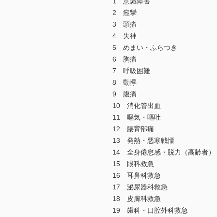
1 意識障害
2 痙攣
3 頭痛
4 失神
5 めまい・ふらつき
6 胸痛
7 呼吸困難
8 動悸
9 腹痛
10 消化管出血
11 嘔気・嘔吐
12 腰背部痛
13 発熱・悪寒戦慄
14 全身倦怠感・脱力（高齢者）
15 眼科救急
16 耳鼻科救急
17 泌尿器科救急
18 皮膚科救急
19 歯科・口腔外科救急