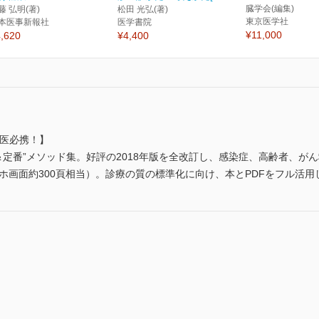
臓学会(編集)
藤 弘明(著)
松田 光弘(著)
東京医学社
本医事新報社
医学書院
¥11,000
,620
¥4,400
R医必携！】
＆定番”メソッド集。好評の2018年版を全改訂し、感染症、高齢者、が
マホ画面約300頁相当）。診療の質の標準化に向け、本とPDFをフル活用