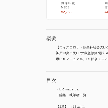
岡 秀昭(著)
佐
MEDSI
日
¥2,750
¥4
概要
【ウィズコロナ・超高齢社会のE
神戸中央市民ERの救急診療“最旬
療PDFマニュアル」DL付き（ス
目次
・ER made us.
・編集・執筆者一覧
【1章】 はじめに