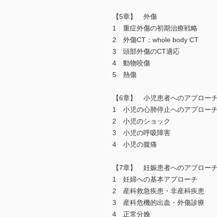
【5章】 外傷
1 重症外傷の初期治療戦略
2 外傷CT：whole body CT
3 頭部外傷のCT適応
4 動物咬傷
5 熱傷
【6章】 小児患者へのアプロー
1 小児の心肺停止へのアプロー
2 小児のショック
3 小児の呼吸障害
4 小児の腹痛
【7章】 妊娠患者へのアプロー
1 妊婦への基本アプローチ
2 産科救急疾患・非産科疾患
3 産科危機的出血・外傷診療
4 正常分娩