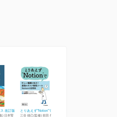
ス 改訂版
とりあえず“Notion”で
集) 日本腎
三谷 雄己(監修) 前田 恭平(著)