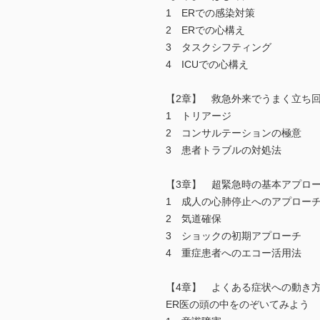
1 ERでの感染対策
2 ERでの心構え
3 タスクシフティング
4 ICUでの心構え
【2章】 救急外来でうまく立ち
1 トリアージ
2 コンサルテーションの極意
3 患者トラブルの対処法
【3章】 超緊急時の基本アプロ
1 成人の心肺停止へのアプロー
2 気道確保
3 ショックの初期アプローチ
4 重症患者へのエコー活用法
【4章】 よくある症状への動き
ER医の頭の中をのぞいてみよう