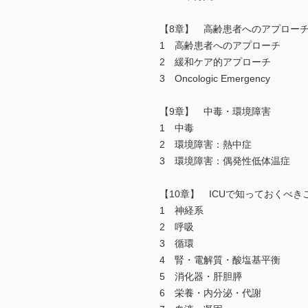
【8章】 高齢患者へのアプロー
1 高齢患者へのアプローチ
2 緩和ケア的アプローチ
3 Oncologic Emergency
【9章】 中毒・環境障害
1 中毒
2 環境障害：熱中症
3 環境障害：偶発性低体温症
【10章】 ICUで知っておくべき
1 神経系
2 呼吸
3 循環
4 腎・電解質・酸塩基平衡
5 消化器・肝胆膵
6 栄養・内分泌・代謝