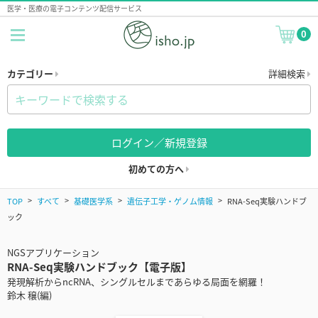
医学・医療の電子コンテンツ配信サービス
0
カテゴリー
詳細検索
ログイン／新規登録
初めての方へ
TOP
すべて
基礎医学系
遺伝子工学・ゲノム情報
RNA-Seq実験ハンドブ
ック
NGSアプリケーション
RNA-Seq実験ハンドブック【電子版】
発現解析からncRNA、シングルセルまであらゆる局面を網羅！
鈴木 穣(編)