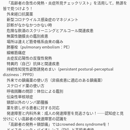
「高齢者の急性の発熱・炎症所見チェックリスト」を活用して，熱源を
皆で見つけよう！
外来経口抗菌薬
新型コロナウイルス感染症のマネジメント
診断がなかなかつかない時
危険な飲酒のスクリーニングとアルコール関連疾患
無菌性髄膜炎の鑑別疾患
場所は違えど筋骨格系由来の痛み
肺塞栓（pulmonary embolism：PE）
線維筋痛症
炎症反応陽性の反復性発熱
特異的（自己）抗体と関連疾患
持続性知覚性姿勢誘発めまい（persistent postural-perceptual
dizziness：PPPD）
外来での鎮痛薬の使い方（非癌疾患に適応のある鎮痛薬）
ステロイド薬の使い方
呼吸困難の問診：体位による鑑別
伝染性単核球症
頸部以外のリンパ節腫脹
薬を欲しがる患者に対する対応
発達障害と内科外来：成人の発達障害を見逃さない！──認知症と見
分けにくい高齢者の発達障害の認識を
「高齢者の発熱＋頸部痛」ではcrowned dens syndromeを！
ドメスティック・バイオレンス（DV）と高齢者虐待