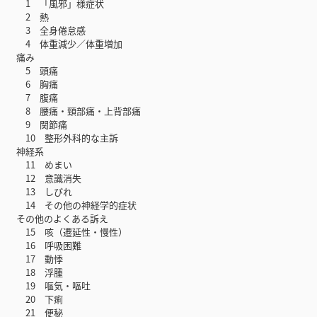
1 「風邪」様症状
2 熱
3 全身倦怠感
4 体重減少／体重増加
痛み
5 頭痛
6 胸痛
7 腹痛
8 腰痛・頸部痛・上背部痛
9 関節痛
10 整形外科的な主訴
神経系
11 めまい
12 意識消失
13 しびれ
14 その他の神経学的症状
その他のよくある訴え
15 咳（遷延性・慢性）
16 呼吸困難
17 動悸
18 浮腫
19 嘔気・嘔吐
20 下痢
21 便秘