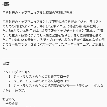
概要
内科外来のトップマニュアルに待望の第3版が登場！
内科外来のトップマニュアルとして不動の地位を得た『ジェネラリスト
のための内科外来マニュアル』(ジェネマニュ)に待望の第3版が登場し
た。6年ぶりの本改訂では、診療情報をアップデートすると同時に、手薄
だった主訴・症候についても大幅に記載を増やし、さらに網羅性を高め
た。目の前にいる患者への診断アプローチ、鑑別疾患から具体的な処方例
までを一覧できる、さらにパワーアップしたスーパーマニュアルが誕生し
た。
目次
イントロダクション
1 ジェネラリストのための診断アプローチ
2 ジェネラリストのための外来診療のコツ
3 ジェネラリストのための抗菌薬の使い方──「使うか」「使わな
いか」「待つか」
初診外来
全身症状