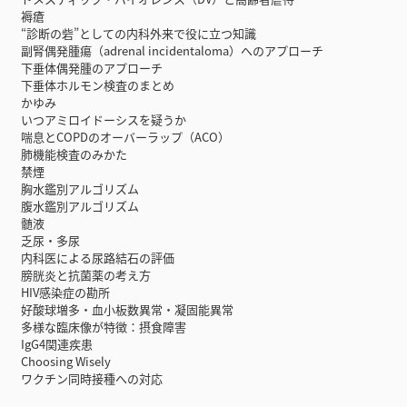
褥瘡
“診断の砦”としての内科外来で役に立つ知識
副腎偶発腫瘍（adrenal incidentaloma）へのアプローチ
下垂体偶発腫のアプローチ
下垂体ホルモン検査のまとめ
かゆみ
いつアミロイドーシスを疑うか
喘息とCOPDのオーバーラップ（ACO）
肺機能検査のみかた
禁煙
胸水鑑別アルゴリズム
腹水鑑別アルゴリズム
髄液
乏尿・多尿
内科医による尿路結石の評価
膀胱炎と抗菌薬の考え方
HIV感染症の勘所
好酸球増多・血小板数異常・凝固能異常
多様な臨床像が特徴：摂食障害
IgG4関連疾患
Choosing Wisely
ワクチン同時接種への対応