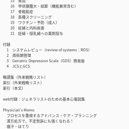
15 貧血
16 甲状腺腫大・結節（機能異常含む）
17 骨粗鬆症
18 各種スクリーニング
19 ワクチン・予防（成人）
20 妊婦と内科疾患
21 妊婦・授乳婦への薬剤投与
付録
1 システムレビュー（review of systems：ROS）
2 周術期管理
3 Geriatric Depression Scale（GDS）簡易版
4 JCSとGCS
略語集（外来戦略リスト）
索引（外来戦略リスト）
索引（本文）
web付録：ジェネラリストのための基本心電図集
Physician's Memo
プロセスを重視するアドバンス・ケア・プランニング
漢方処方で，不定愁訴にも強くなれる！
寝汗・ほてり