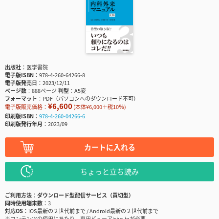
出版社
医学書院
電子版ISBN
978-4-260-64266-8
電子版発売日
2023/12/11
ページ数
888ページ
判型
A5変
フォーマット
PDF（パソコンへのダウンロード不可）
¥6,600
電子版販売価格：
(本体¥6,000＋税10％)
印刷版ISBN
978-4-260-04266-6
印刷版発行年月
2023/09
カートに入れる
ちょっと立ち読み
ご利用方法
ダウンロード型配信サービス（買切型）
同時使用端末数
3
対応OS
iOS最新の２世代前まで / Android最新の２世代前まで
※コンテンツの使用にあたり、専用ビューアisho.jpが必要