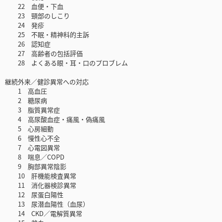
22 血便・下血
23 頸部のしこり
24 発疹
25 不眠・精神科的主訴
26 認知症
27 高齢者の包括評価
28 よくある眼・耳・口のプロブレム
継続外来／健診異常への対応
1 高血圧
2 糖尿病
3 脂質異常症
4 高尿酸血症・痛風・偽痛風
5 心房細動
6 慢性心不全
7 心電図異常
8 喘息／COPD
9 胸部異常陰影
10 肝機能検査異常
11 消化器検診異常
12 尿蛋白陽性
13 尿潜血陽性（血尿）
14 CKD／電解質異常