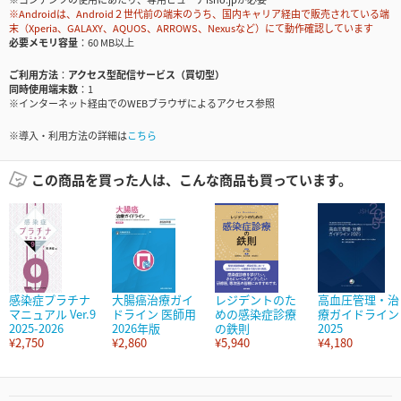
※Androidは、Android２世代前の端末のうち、国内キャリア経由で販売されている端
末（Xperia、GALAXY、AQUOS、ARROWS、Nexusなど）にて動作確認しています
必要メモリ容量
60 MB以上
ご利用方法
アクセス型配信サービス（買切型）
同時使用端末数
1
※インターネット経由でのWEBブラウザによるアクセス参照
※導入・利用方法の詳細は
こちら
この商品を買った人は、こんな商品も買っています。
感染症プラチナ
大腸癌治療ガイ
レジデントのた
高血圧管理・治
マニュアル Ver.9
ドライン 医師用
めの感染症診療
療ガイドライン
2025-2026
2026年版
の鉄則
2025
¥2,750
¥2,860
¥5,940
¥4,180