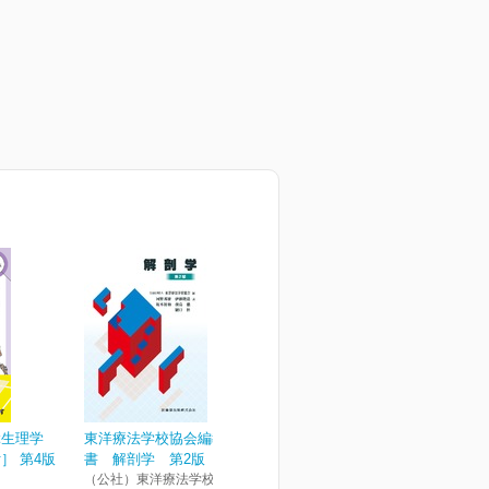
ぶ生理学
東洋療法学校協会編教科
］ 第4版
書 解剖学 第2版【202...
（公社）東洋療法学校協会