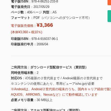
電子版ISBN
978-4-86251-233-8
電子版発売日
2017/05/29
ページ数
406ページ
判型
A5
フォーマット
PDF（パソコンへのダウンロード不可）
¥3,366
電子版販売価格：
(本体¥3,060＋税10％)
印刷版ISBN
978-4-916037-96-1
印刷版発行年月
2006/04
ご利用方法
ダウンロード型配信サービス（買切型）
同時使用端末数
2
対応OS
iOS最新の２世代前まで / Android最新の２世代前まで
※コンテンツの使用にあたり、専用ビューアisho.jpが必要
※Androidは、Android２世代前の端末のうち、国内キャリア経由で販
AQUOS、ARROWS、Nexusなど）にて動作確認しています
必要メモリ容量
30 MB以上
ご利用方法
アクセス型配信サービス（買切型）