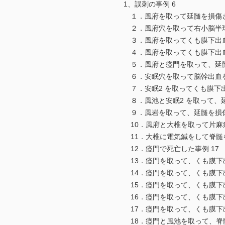
1、誤刺の事例 6
１．風府を取って延髄を損傷さ
２．風府穴を取って右小脳半球
３．風府を取ってくも膜下出血
４．風府を取ってくも膜下出血
５．風府と瘂門を取って、延髄を
６．安眠穴を取って脳幹出血を起
７．安眠2 を取ってくも膜下出
８．風池と安眠2 を取って、延
９．風岩を取って、延髄を損傷し
10．風府と大椎を取って片麻痺
11．大椎に電気鍼をして脊髄を
12．瘂門で死亡した事例 17
13．瘂門を取って、くも膜下出
14．瘂門を取って、くも膜下出
15．瘂門を取って、くも膜下出
16．瘂門を取って、くも膜下出
17．瘂門を取って、くも膜下出
18．瘂門と風池を取って、脊髄