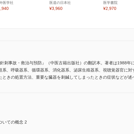
外医学社
医道の日本社
医学書院
,940
¥3,960
¥2,970
た『針刺事故・救治与預防』（中医古籍出版社）の翻訳本。著者は1988
経系、呼吸器系、循環器系、消化器系、泌尿生殖器系、視聴覚器官に対
たときの処置方法、重要な臓器を刺鍼してしまったときの症状などが述
いての概念 2