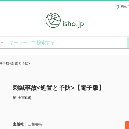
初め
ー
鍼事故<処置と予防>
刺鍼事故<処置と予防>【電子版】
劉 玉書(編)
出版社
三和書籍