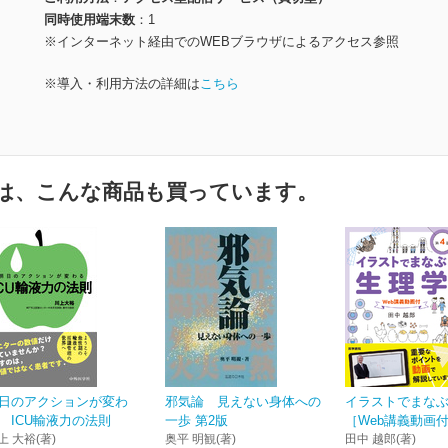
同時使用端末数
1
※インターネット経由でのWEBブラウザによるアクセス参照
※導入・利用方法の詳細は
こちら
は、こんな商品も買っています。
日のアクションが変わ
邪気論 見えない身体への
イラストでまな
 ICU輸液力の法則
一歩 第2版
［Web講義動画付
上 大裕(著)
奥平 明観(著)
田中 越郎(著)