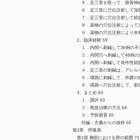
５．足三里を取って、腓骨神経を
６．足三里に穴位注射して深腓骨
７．足三里に穴位注射して総腓骨
８．薬物の穴位注射によって末梢
９．薬物の穴位注射により末梢神
2、臨床経験 59
１．内関へ刺鍼して36例の不整
２．内関穴へ刺鍼して48例の急
３．内関へ刺鍼して発作性頻脈を
４．足三里の刺鍼は、アレルギー
５．環跳に刺鍼して、外踝の疼痛
６．環跳へ穴位注射して、梨状筋
3、まとめ 63
１．講評 63
２．救急治療の方法 64
３．予防措置 65
付編：古書からの抜粋 65
第2章 呼吸系
第1節 胸部における肺の範囲 71