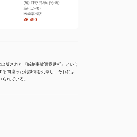
(編) 河野 邦雄(ほか著) 伊藤 隆
造(ほか著)
医歯薬出版
¥6,490
年に出版された『鍼刺事故類案選析』という
する間違った刺鍼例を列挙し、それによ
べられている。