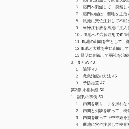
５．瘂門に刺鍼して統合失調症を
６．瘂門へ刺鍼して、突然しゃべ
７．瘂門の鍼は、聾唖を主治する
８．風池に穴位注射して不眠を治
９．当帰注射液を風池に注入して
10．風池への穴位注射で血管神
11. 風池の刺鍼を主として、難
12 風池と大椎を主に刺鍼して神
13 翳明に刺鍼して弱視を治療す
3、まとめ 43
１．論評 43
２．救急治療の方法 45
３．予防措置 47
第2節 末梢神経 50
1、誤刺の事例 50
１．内関を取り、手を握れなくな
２．内関と列缺を取って、橈骨神
３．内関を取って正中神経を損傷
４．曲池に穴位注射して橈骨神経