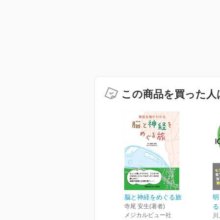
この商品を買った人
脳と神経をめぐる旅
明
寺尾 安生(著者)
る
メジカルビュー社
川