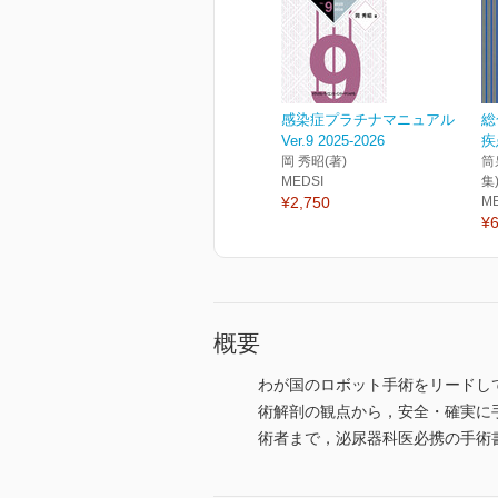
感染症プラチナマニュアル
総
Ver.9 2025-2026
疾
岡 秀昭(著)
筒
MEDSI
集
¥2,750
M
¥6
概要
わが国のロボット手術をリードし
術解剖の観点から，安全・確実に
術者まで，泌尿器科医必携の手術