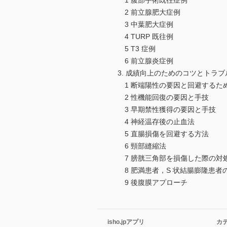
1 腹部手術既往症例
2 前立腺肥大症例
3 中葉肥大症例
4 TURP 既往例
5 T3 症例
6 前立腺炎症例
3. 成績向上のためのコツとトラ
1 断端陽性の要因と回避するた
2 性機能回復の要因と手技
3 早期禁性獲得の要因と手技
4 神経温存後の止血法
5 直腸損傷を回避する方法
6 頸部縫縮法
7 膀胱三角部を損傷した際の対
8 肥満患者，S 状結腸膨隆患者
9 後腹膜アプローチ
isho.jpアプリ
カ