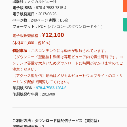
出版社
メジカルビュー社
電子版ISBN
978-4-7583-7815-4
電子版発売日
2017/06/26
ページ数
240ページ
判型
B5変
フォーマット
PDF（パソコンへのダウンロード不可）
¥12,100
電子版販売価格：
(本体¥11,000＋税10％)
特記事項
このコンテンツには動画が収録されています。
【ダウンロード型配信】動画は専用ビューア内で再生可能です。コ
ンテンツ容量が大きいためダウンロードに時間がかかりますのでご
注意ください。
【アクセス型配信】動画はメジカルビュー社ウェブサイトのストリ
ーミング配信で閲覧してください。
印刷版ISBN
978-4-7583-1264-6
印刷版発行年月
2016/09
ご利用方法
ダウンロード型配信サービス（買切型）
同時使用端末数
2