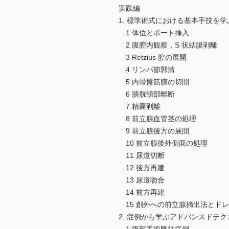
実践編
1. 標準術式における基本手技を学
1 体位とポート挿入
2 腹腔内観察，S 状結腸剥離
3 Retzius 腔の展開
4 リンパ節郭清
5 内骨盤筋膜の切開
6 膀胱頸部離断
7 精嚢剥離
8 前立腺血管茎の処理
9 前立腺後方の展開
10 前立腺後外側面の処理
11 尿道切断
12 後方再建
13 尿道吻合
14 前方再建
15 創外への前立腺摘出法とド
2. 症例から学ぶアドバンスドテク