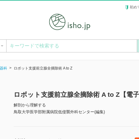
初め
ー
器科
ロボット支援前立腺全摘除術 A to Z
ロボット支援前立腺全摘除術 A to Z【電
解剖から理解する
鳥取大学医学部附属病院低侵襲外科センター(編集)