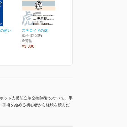
薬の使い
ステロイドの虎
國松 淳和(著)
金芳堂
¥3,300
ボット支援前立腺全摘除術”のすべて。手
ト手術を始める初心者から経験を積んだ