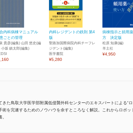
合内科病棟マニュアル
内科レジデントの鉄則 第4
病棟指示と頻用
患ごとの管理
版
方 決定版
泉 貴彦(編集) 山田 悠史(編
聖路加国際病院内科チーフレ
松原 知康(編)
) 小坂 鎮太郎(編集)
ジデント(編集)
羊土社
EDSI
医学書院
¥4,950
,160
¥5,280
てきた鳥取大学医学部附属低侵襲外科センターのエキスパートによる“ロ
手術を完遂するためのノウハウを余すところなく解説。これからロボッ
書。