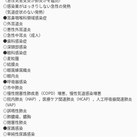
（急性気管支炎か肺炎かを鑑別）
◎感染巣がはっきりしない急性の発熱
（気道症状のない発熱）
●耳鼻咽喉科領域感染症
◎外耳道炎
◎悪性外耳道炎
◎急性中耳炎（成人）
●歯科感染症
◎深頸部感染
●眼科感染症
◎麦粒腫
◎結膜炎
◎眼窩蜂窩織炎
◎眼内炎
●呼吸器感染
◎市中肺炎
◎慢性閉塞性肺疾患（COPD）増悪，慢性気道感染増悪
◎院内肺炎（HAP），医療ケア関連肺炎（HCAP），人工呼吸器関連肺炎
（VAP）
◎誤嚥性肺炎
◎肺膿瘍，膿胸
◎閉塞性肺炎
●尿路感染
◎単純性尿路感染