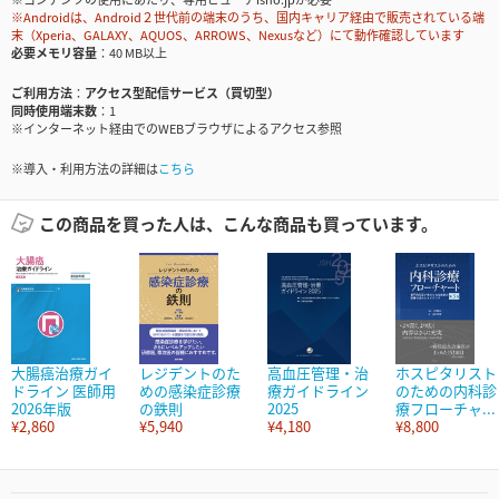
※Androidは、Android２世代前の端末のうち、国内キャリア経由で販売されている端
末（Xperia、GALAXY、AQUOS、ARROWS、Nexusなど）にて動作確認しています
必要メモリ容量
40 MB以上
ご利用方法
アクセス型配信サービス（買切型）
同時使用端末数
1
※インターネット経由でのWEBブラウザによるアクセス参照
※導入・利用方法の詳細は
こちら
この商品を買った人は、こんな商品も買っています。
大腸癌治療ガイ
レジデントのた
高血圧管理・治
ホスピタリスト
ドライン 医師用
めの感染症診療
療ガイドライン
のための内科診
2026年版
の鉄則
2025
療フローチャ...
¥2,860
¥5,940
¥4,180
¥8,800