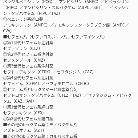
ベンジルペニシリン（PCG）／アンピシリン（ABPC）／ピペラシリン
（PIPC）／アンピシリン・スルバクタム（ABPC／SBT）／ピペラシリ
ン・タゾバクタム（PIPC／TAZ）
◎ペニシリン系経口薬
アモキシシリン（AMPC）／アモキシシリン・クラブラン酸（AMPC／
CVA）
■セフェム系（セファロスポリン系，セファマイシン系）
◎第1世代セフェム系注射薬
セファゾリン（CEZ）
◎第2世代セフェム系注射薬
セフメタゾール（CMZ）
◎第3世代セフェム系注射薬
セフトリアキソン（CTRX）／セフタジジム（CAZ）
◎第4世代セフェム系注射薬
セフェピム（CFPM）／セフィデロコル（CFDC）
◎セフェム系とbラクタマーゼ阻害薬合剤
セフトロザン・タゾバクタム（CTLZ／TAZ）／セフタジジム・アビバク
タム（CAZ／AVI）
◎第1世代セフェム系経口薬
セファレキシン（CEX）
◎第3世代セフェム系経口薬
■その他のbラクタム薬：モノバクタム系
アズトレオナム（AZT）
■その他のbラクタム薬：カルバペネム系