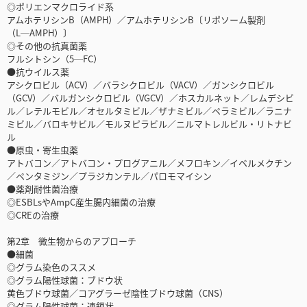
◎ポリエンマクロライド系
アムホテリシンB（AMPH）／アムホテリシンB〔リポソーム製剤
（L─AMPH）〕
◎その他の抗真菌薬
フルシトシン（5─FC）
●抗ウイルス薬
アシクロビル（ACV）／バラシクロビル（VACV）／ガンシクロビル
（GCV）／バルガンシクロビル（VGCV）／ホスカルネット／レムデシビ
ル／レテルモビル／オセルタミビル／ザナミビル／ペラミビル／ラニナ
ミビル／バロキサビル／モルヌピラビル／ニルマトレルビル・リトナビ
ル
●原虫・寄生虫薬
アトバコン／アトバコン・プログアニル／メフロキン／イベルメクチン
／ペンタミジン／プラジカンテル／パロモマイシン
●薬剤耐性菌治療
◎ESBLsやAmpC産生腸内細菌の治療
◎CREの治療
第2章 微生物からのアプローチ
●細菌
◎グラム染色のススメ
◎グラム陽性球菌：ブドウ状
黄色ブドウ球菌／コアグラーゼ陰性ブドウ球菌（CNS）
◎グラム陽性球菌：連鎖状