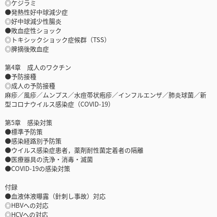
◎ケジラミ
●発熱性好中球減少症
◎好中球減少性腸炎
●敗血症性ショック
◎トキシックショック症候群（TSS）
◎脾摘後敗血症
第4章 成人のワクチン
●予防接種
◎成人の予防接種
麻疹／風疹／ムンプス／水痘帯状疱疹／インフルエンザ／肺炎球菌／新
型コロナウイルス感染症（COVID-19）
第5章 感染対策
●標準予防策
●感染経路別予防策
●ウイルス感染症患者，薬剤耐性菌定着者の隔離
●医療器具の洗浄・消毒・滅菌
●COVID-19の感染対策
付録
●血液体液曝露（針刺し事故）対応
◎HBVへの対応
◎HCVへの対応