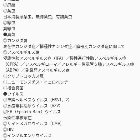
◎疥癬
◎条虫
日本海裂頭条虫，無鉤条虫，有鉤条虫
◎線虫
糞線虫
●真菌
◎カンジダ属
表在性カンジダ症／播種性カンジダ症／臓器別カンジダ症に関して
◎アスペルギルス属
侵襲性肺アスペルギルス症（IPA）／慢性進行性肺アスペルギルス症
（CPPA）／アスペルギローマ／アレルギー性気管支肺アスペルギルス症
（ABPA）／副鼻腔アスペルギルス症
◎クリプトコッカス属
◎ニューモシスチス・イェロベッチ
◎接合真菌
●ウイルス
◎単純ヘルペスウイルス（HSV1，2）
◎水痘帯状疱疹ウイルス（VZV）
◎EB（Epstein-Barr）ウイルス
伝染性単核球症
◎サイトメガロウイルス（CMV）
◎HIV
◎インフルエンザウイルス