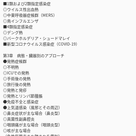
■1類および2類指定感染症
◎ウイルス性出血熱
◎中東呼吸器症候群（MERS）
◎鳥インフルエンザ
■4類指定感染症
◎デング熱
◎バークホルデリア・シュードマレイ
■新型コロナウイルス感染症（COVID-19）
第3章 病態・臓器別のアプローチ
●発熱症候群
◎不明熱
◎ICUでの発熱
◎手術後の発熱
◎旅行後の発熱
◎発熱と発疹
◎発熱とリンパ節腫脹
●免疫不全と感染症
●上気道感染（風邪とその周辺）
◎鼻炎症状が主な場合（鼻炎型）
◎真菌性副鼻腔炎
◎咽頭痛が主な場合（咽頭炎型）
◎咳が主な場合