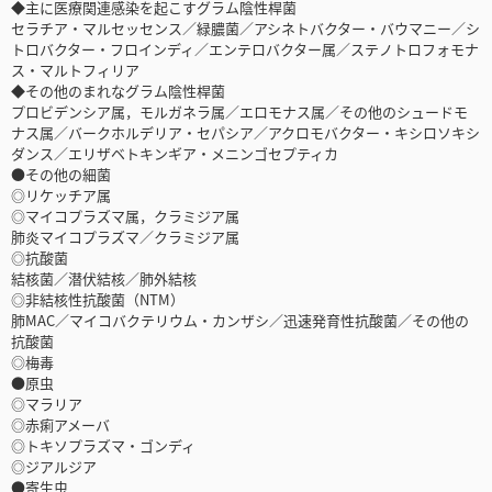
◆主に医療関連感染を起こすグラム陰性桿菌
セラチア・マルセッセンス／緑膿菌／アシネトバクター・バウマニー／シ
トロバクター・フロインディ／エンテロバクター属／ステノトロフォモナ
ス・マルトフィリア
◆その他のまれなグラム陰性桿菌
プロビデンシア属，モルガネラ属／エロモナス属／その他のシュードモ
ナス属／バークホルデリア・セパシア／アクロモバクター・キシロソキシ
ダンス／エリザベトキンギア・メニンゴセプティカ
●その他の細菌
◎リケッチア属
◎マイコプラズマ属，クラミジア属
肺炎マイコプラズマ／クラミジア属
◎抗酸菌
結核菌／潜伏結核／肺外結核
◎非結核性抗酸菌（NTM）
肺MAC／マイコバクテリウム・カンザシ／迅速発育性抗酸菌／その他の
抗酸菌
◎梅毒
●原虫
◎マラリア
◎赤痢アメーバ
◎トキソプラズマ・ゴンディ
◎ジアルジア
●寄生虫