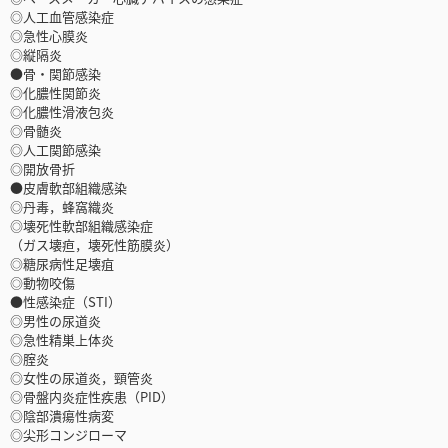
◎人工血管感染症
◎急性心膜炎
◎縦隔炎
●骨・関節感染
◎化膿性関節炎
◎化膿性滑液包炎
◎骨髄炎
◎人工関節感染
◎開放骨折
●皮膚軟部組織感染
◎丹毒，蜂窩織炎
◎壊死性軟部組織感染症
（ガス壊疸，壊死性筋膜炎）
◎糖尿病性足壊疽
◎動物咬傷
●性感染症（STI）
◎男性の尿道炎
◎急性精巣上体炎
◎腟炎
◎女性の尿道炎，頸管炎
◎骨盤内炎症性疾患（PID）
◎陰部潰瘍性病変
◎尖形コンジローマ