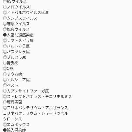
◎RSウイルス
◎ノロウイルス
◎ヒトパルボウイルスB19
◎ムンプスウイルス
◎麻疹ウイルス
◎風疹ウイルス
●人畜共通感染症
◎レプトスピラ属
◎バルトネラ属
◎パスツレラ属
◎ブルセラ属
◎野兎病
◎Q熱
◎オウム病
◎エルシニア属
◎ペスト
◎カプノサイトファーガ属
◎ストレプトバチラス・モニリホルミス
◎豚丹毒菌
◎コリネバクテリウム・アルサランス，
コリネバクテリウム・シュードツベル
クローシス
◎エムポックス
●輸入感染症