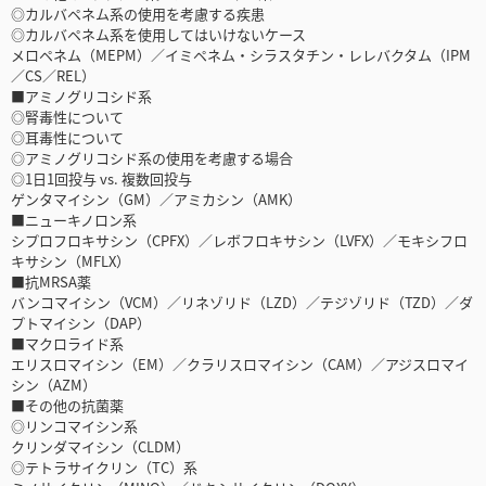
◎カルバペネム系の使用を考慮する疾患
◎カルバペネム系を使用してはいけないケース
メロペネム（MEPM）／イミペネム・シラスタチン・レレバクタム（IPM
／CS／REL）
■アミノグリコシド系
◎腎毒性について
◎耳毒性について
◎アミノグリコシド系の使用を考慮する場合
◎1日1回投与 vs. 複数回投与
ゲンタマイシン（GM）／アミカシン（AMK）
■ニューキノロン系
シプロフロキサシン（CPFX）／レボフロキサシン（LVFX）／モキシフロ
キサシン（MFLX）
■抗MRSA薬
バンコマイシン（VCM）／リネゾリド（LZD）／テジゾリド（TZD）／ダ
プトマイシン（DAP）
■マクロライド系
エリスロマイシン（EM）／クラリスロマイシン（CAM）／アジスロマイ
シン（AZM）
■その他の抗菌薬
◎リンコマイシン系
クリンダマイシン（CLDM）
◎テトラサイクリン（TC）系