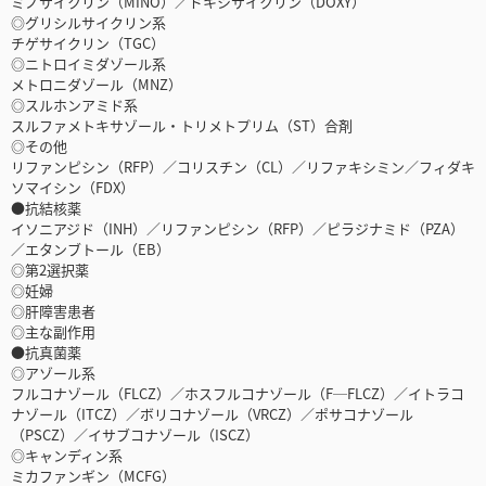
ミノサイクリン（MINO）／ドキシサイクリン（DOXY）
◎グリシルサイクリン系
チゲサイクリン（TGC）
◎ニトロイミダゾール系
メトロニダゾール（MNZ）
◎スルホンアミド系
スルファメトキサゾール・トリメトプリム（ST）合剤
◎その他
リファンピシン（RFP）／コリスチン（CL）／リファキシミン／フィダキ
ソマイシン（FDX）
●抗結核薬
イソニアジド（INH）／リファンピシン（RFP）／ピラジナミド（PZA）
／エタンブトール（EB）
◎第2選択薬
◎妊婦
◎肝障害患者
◎主な副作用
●抗真菌薬
◎アゾール系
フルコナゾール（FLCZ）／ホスフルコナゾール（F─FLCZ）／イトラコ
ナゾール（ITCZ）／ボリコナゾール（VRCZ）／ポサコナゾール
（PSCZ）／イサブコナゾール（ISCZ）
◎キャンディン系
ミカファンギン（MCFG）