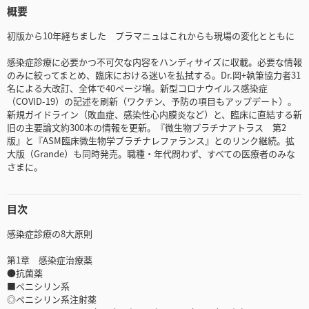
概要
初版から10年経ちました プラマニュはこれからも現場の変化とともに
感染症診療に必要かつ不可欠な内容をハンディサイズに収載。必要な情報
のみに絞ってまとめ、臨床における迷いを払拭する。Dr.岡+執筆協力者31
名による大改訂、全体で40ページ増。新型コロナウイルス感染症
（COVID-19）の記述を刷新（ワクチン、予防の項目もアップデート）。
新規ガイドライン（敗血症、感染性心内膜炎など）と、臨床に直結する新
旧の主要論文約300本の情報を更新。『微生物プラチナアトラス 第2
版』と『ASM臨床微生物学プラチナレファランス』とのリンク継続。拡
大版（Grande）も同時発売。職種・年代問わず、すべての医療者のみな
さまに。
目次
感染症診療の8大原則
第1章 感染症治療薬
●抗菌薬
■ペニシリン系
◎ペニシリン系注射薬