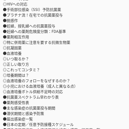
◎HIVへの対応
●手術部位感染（SSI）予防抗菌薬
●プラチナ流！在宅での抗菌薬投与
●脱感作
●妊婦，授乳婦への抗菌薬投与
●妊婦への薬剤危険度分類：FDA基準
●薬剤相互作用
◎特に併用薬に注意を要する抗微生物薬
◎抗凝固薬
●血液培養
◎いつ取るか？
◎正しい取り方
◎これってコンタミ？
◎培養期間は？
◎血液培養のフォローをなぜするのか？
◎小児における血液培養（成人と異なる点）
◎血液培養ボトル供給不足時の対応
●抗菌薬スペクトラム早わかり表
●薬剤感受性表
●主な感染症の抗菌薬投与期間
●潜伏期間と感染予防策
●届出感染症一覧
●日本の定期／任意予防接種スケジュール