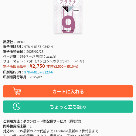
出版社
MEDSi
電子版ISBN
978-4-8157-0342-4
電子版発売日
2025/02/28
ページ数
676ページ
判型
三五変
フォーマット
PDF（パソコンへのダウンロード不可）
¥2,750
電子版販売価格：
(本体¥2,500＋税10％)
印刷版ISBN
978-4-8157-3123-6
印刷版発行年月
2025/02
カートに入れる
ちょっと立ち読み
ご利用方法
ダウンロード型配信サービス（買切型）
同時使用端末数
2
対応OS
iOS最新の２世代前まで / Android最新の２世代前まで
※コンテンツの使用にあたり、専用ビューアisho.jpが必要