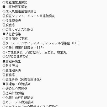
◎複雑性尿路感染
●中枢神経系感染
◎成人急性細菌性髄膜炎
◎脳室シャント，ドレーン関連髄膜炎
◎慢性髄膜炎
◎脳膿瘍
◎急性ウイルス性脳炎
●消化管感染
◎急性腸炎（下痢）
◎クロストリジオイディス・ディフィシル感染症（CDI）
◎特発性細菌性腹膜炎（SBP）
◎2次性腹膜炎（消化管穿孔，虫垂炎，憩室炎）
◎CAPD関連感染症
●肝胆膵感染
◎急性胆.炎
◎急性胆管炎
◎肝膿瘍
◎急性膵炎（感染性膵壊死）
●循環器・血流感染
◎感染性心内膜炎
◎感染性動脈瘤
◎化膿性血栓性静脈炎
◎カテーテル血流感染
◎ペースメーカー心臓デバイスの感染症