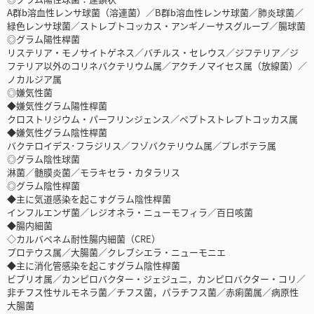
A群b溶血性レンサ球菌（溶連菌）／B群b溶血性レンサ球菌／肺炎球菌／
緑色レンサ球菌／ストレプトコッカス・アンギノーサスグループ／腸球菌
◎グラム陽性桿菌
リステリア・モノサイトゲネス／バチルス・セレウス／ジフテリア／ジ
フテリア以外のコリネバクテリウム属／アクチノマイセス属（放線菌）／
ノカルジア属
◎嫌気性菌
◆嫌気性グラム陽性桿菌
クロストリジウム・パーフリンジェンス／ペプトストレプトコッカス属
◆嫌気性グラム陰性桿菌
バクテロイデス･フラジリス／フゾバクテリウム属／プレボテラ属
◎グラム陰性球菌
淋菌／髄膜炎菌／モラキセラ・カタラリス
◎グラム陰性桿菌
◆主に気道感染を起こすグラム陰性桿菌
インフルエンザ菌／レジオネラ・ニューモフィラ／百日咳菌
◆腸内細菌
◇カルバペネム耐性腸内細菌（CRE）
プロテウス属／大腸菌／クレブシエラ・ニューモニエ
◆主に消化管感染を起こすグラム陰性桿菌
ビブリオ属／カンピロバクター・ジェジュニ，カンピロバクター・コリ／
非チフス性サルモネラ菌／チフス菌，パラチフス菌／赤痢菌属／病原性
大腸菌