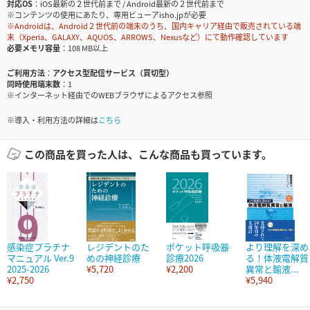
対応OS
iOS最新の２世代前まで / Android最新の２世代前まで
※コンテンツの使用にあたり、専用ビューアisho.jpが必要
※Androidは、Android２世代前の端末のうち、国内キャリア経由で販売されている端
末（Xperia、GALAXY、AQUOS、ARROWS、Nexusなど）にて動作確認しています
必要メモリ容量
108 MB以上
ご利用方法
アクセス型配信サービス（買切型）
同時使用端末数
1
※インターネット経由でのWEBブラウザによるアクセス参照
※導入・利用方法の詳細は
こちら
この商品を買った人は、こんな商品も買っています。
感染症プラチナ
レジデントのた
ポケット呼吸器
より理解を深め
マニュアル Ver.9
めの神経診療
診療2026
る！体液電解質
2025-2026
¥5,720
¥2,200
異常と輸液...
¥2,750
¥5,940