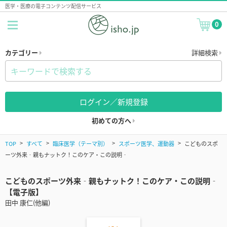
医学・医療の電子コンテンツ配信サービス
0
カテゴリー
詳細検索
ログイン／新規登録
初めての方へ
TOP
すべて
臨床医学（テーマ別）
スポーツ医学、運動器
こどものスポ
ーツ外来‐親もナットク！このケア・この説明‐
こどものスポーツ外来‐親もナットク！このケア・この説明‐
【電子版】
田中 康仁(他編)