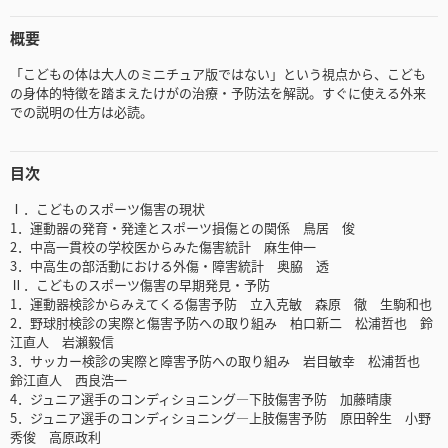
概要
「こどもの体は大人のミニチュア版ではない」という視点から、こども
の身体的特徴を踏まえたけがの治療・予防法を解説。すぐに使える外来
での説明の仕方は必読。
目次
Ⅰ．こどものスポーツ傷害の現状
1．運動器の発育・発達とスポーツ損傷との関係 鳥居 俊
2．中高一貫校の学校医からみた傷害統計 麻生伸一
3．中高生の部活動における外傷・障害統計 奥脇 透
Ⅱ．こどものスポーツ傷害の早期発見・予防
1．運動器検診からみえてくる傷害予防 立入克敏 森原 徹 生駒和也
2．野球肘検診の実際と傷害予防への取り組み 柏口新二 松浦哲也 鈴
江直人 岩瀨毅信
3．サッカー検診の実際と障害予防への取り組み 岩目敏幸 松浦哲也
鈴江直人 西良浩一
4．ジュニア選手のコンディショニング―下肢傷害予防 加藤晴康
5．ジュニア選手のコンディショニング―上肢傷害予防 原田幹生 小野
秀俊 高原政利