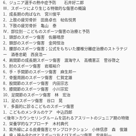
6．ジュニア選手の熱中症予防 石井好二郎
Ⅲ．スポーツにより生じる特徴的な傷害の概論
1．成長期の肉ばなれ 宮川俊平
2．上肢の疲労骨折 田島卓也 帖佐悦男
3．下肢の疲労骨折 亀山 泰
Ⅳ．部位別―こどものスポーツ傷害の治療と予防
1．頭部のスポーツ傷害 佐藤晴彦
2．頚部のスポーツ傷害 金岡恒治
3．腰部のスポーツ傷害；公式をもちいた腰椎分離症治療のストラテジ
ー 酒巻忠範 西良浩一
4．肩関節の成長期スポーツ傷害 渡海守人 高橋憲正 菅谷啓之
5．肘のスポーツ傷害 岩堀裕介
6．手・手関節のスポーツ傷害 麻生邦一
7．骨盤周囲のスポーツ傷害 仁賀定雄
8．股関節のスポーツ傷害 内田宗志
9．膝関節のスポーツ傷害 小川宗宏
10．足関節のスポーツ傷害 林 宏治
11．足のスポーツ傷害 谷口 晃
Ⅴ．多面的に診るこどものスポーツ傷害
1．こどものメンタルのケア 中込四郎
＜後年＞カウンセリングルームを訪れるアスリートのジュニア期の特徴
2．栄養学的なアプローチ 木村典代
3．紫外線による皮膚傷害とサンプロテクション 小林信彦 森 俊雄
4．歯・噛み合わせとスポーツおよびスポーツ傷害 安井利一