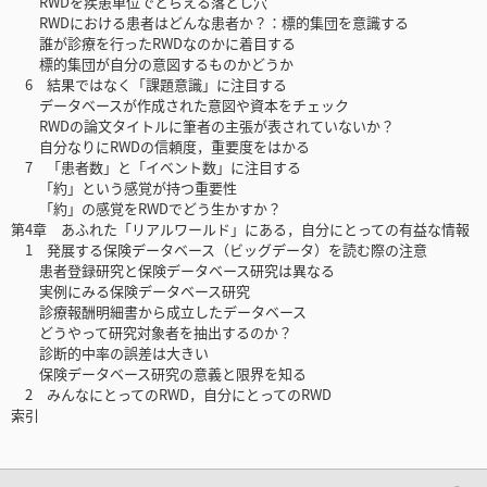
RWDを疾患単位でとらえる落とし穴
RWDにおける患者はどんな患者か？：標的集団を意識する
誰が診療を行ったRWDなのかに着目する
標的集団が自分の意図するものかどうか
6 結果ではなく「課題意識」に注目する
データベースが作成された意図や資本をチェック
RWDの論文タイトルに筆者の主張が表されていないか？
自分なりにRWDの信頼度，重要度をはかる
7 「患者数」と「イベント数」に注目する
「約」という感覚が持つ重要性
「約」の感覚をRWDでどう生かすか？
第4章 あふれた「リアルワールド」にある，自分にとっての有益な情報
1 発展する保険データベース（ビッグデータ）を読む際の注意
患者登録研究と保険データベース研究は異なる
実例にみる保険データベース研究
診療報酬明細書から成立したデータベース
どうやって研究対象者を抽出するのか？
診断的中率の誤差は大きい
保険データベース研究の意義と限界を知る
2 みんなにとってのRWD，自分にとってのRWD
索引