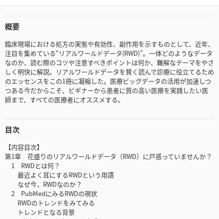
概要
臨床現場における処方の実態や有効性、副作用を示すものとして、近年、
注目を集めている“リアルワールドデータ(RWD)”。一体どのようなデータ
なのか、読む際のコツや注意すべきポイントは何か、難解なテーマをやさ
しく明快に解説。リアルワールドデータを賢く読んで診療に役立てるため
のエッセンスをこの1冊に凝縮した。医療ビッグデータの活用が加速しつ
つある今だからこそ、ビギナーから患者に質の高い医療を実践したい医
師まで、すべての医療者にオススメする。
目次
【内容目次】
第1章 花盛りのリアルワールドデータ（RWD）に戸惑っていませんか？
1 RWDとは何？
最近よく耳にするRWDという用語
なぜ今，RWDなのか？
2 PubMedにみるRWDの現状
RWDのトレンドをみてみる
トレンドとなる背景