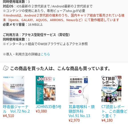
同時使用端末数
3
対応OS
iOS最新の２世代前まで / Android最新の２世代前まで
※コンテンツの使用にあたり、専用ビューアisho.jpが必要
※Androidは、Android２世代前の端末のうち、国内キャリア経由で販売されている端
末（Xperia、GALAXY、AQUOS、ARROWS、Nexusなど）にて動作確認しています
必要メモリ容量
16 MB以上
ご利用方法
アクセス型配信サービス（買切型）
同時使用端末数
1
※インターネット経由でのWEBブラウザによるアクセス参照
※導入・利用方法の詳細は
こちら
この商品を買った人は、こんな商品も買っています。
呼吸器ジャーナ
JOHNS35巻5号
耳鼻咽喉科・頭
CT読影レポー
ル Vol.72 No.2
¥3,080
頸部外科
ト、この画像ど
¥4,510
Vol.91 No.13
う書く？
¥2,970
¥4,180