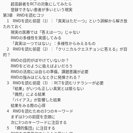
超高齢者をRCTの対象にしてみたら
登録できない患者が多いという現実
第3章 RWDを読むコツ
1 RWDを読む前提（1）：「真実はただ一つ」という誤解から解き放
たれておく
現実の医療では「答えは一つ」じゃない
RWDの多様性を実感してみる
「真実は一つではない」：多様性からみえるもの
2 RWDを読む前提（2）：「クリニカルクエスチョンに答える」が目
的？
RWDの目的がぼやけていないか？
RWDをどのように扱えばよいだろう
RWDの活用には自らの準備，課題意識が必要
RWDの強みはどんなときに発揮される？
3 RWDを読む前提（3）：RCTを読むリテラシーが必要
「結果」がいつも正しい真実とは限らない
「偶然」による結果
「バイアス」が影響した結果
結果をみる際の心得
4 RWDを読むための3つのキーワード
まずは3つの前提を念頭に
次に3つのキーワードに注目する
5 「標的集団」に注目する