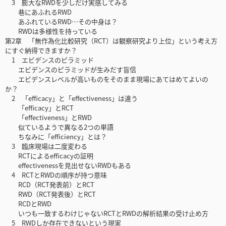
3 膨大なRWDを少しだけ実感してみる
巷にあふれるRWD
あふれているRWD…その中身は？
RWDは多様性を持っている
第2章 「無作為化比較研究（RCT）は観察研究より上位」という考え方
にすぐ納得できますか？
1 エビデンスのピラミッド
エビデンスのピラミッドが生みだす盲信
エビデンスレベルが高いものをそのまま現場にあてはめてよいの
か？
2 「efficacy」と「effectiveness」は違う
「efficacy」とRCT
「effectiveness」とRWD
似ているようで異なる2つの単語
ちなみに「efficiency」とは？
3 臨床現場は二度変わる
RCTによるefficacyの証明
effectivenessを見出せないRWDもある
4 RCTとRWDの順序が持つ意味
RCD（RCT発表前）とRCT
RWD（RCT発表後）とRCT
RCDとRWD
いつも一致するわけじゃないRCTとRWDの解析結果の受け止め方
5 RWDしか存在できないという現実