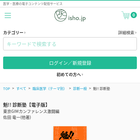
医学・医療の電子コンテンツ配信サービス
0
カテゴリー
詳細検索
ログイン／新規登録
初めての方へ
TOP
すべて
臨床医学（テーマ別）
診断一般
魁!! 診断塾
魁!! 診断塾【電子版】
東京GIMカンファレンス激闘編
佐田 竜一(他著)