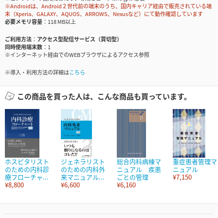
※Androidは、Android２世代前の端末のうち、国内キャリア経由で販売されている端
末（Xperia、GALAXY、AQUOS、ARROWS、Nexusなど）にて動作確認しています
必要メモリ容量
118 MB以上
ご利用方法
アクセス型配信サービス（買切型）
同時使用端末数
1
※インターネット経由でのWEBブラウザによるアクセス参照
※導入・利用方法の詳細は
こちら
この商品を買った人は、こんな商品も買っています。
ホスピタリスト
ジェネラリスト
総合内科病棟マ
重症患者管理マ
のための内科診
のための内科外
ニュアル 疾患
ニュアル
療フローチャ...
来マニュアル...
ごとの管理
¥7,150
¥8,800
¥6,600
¥6,160