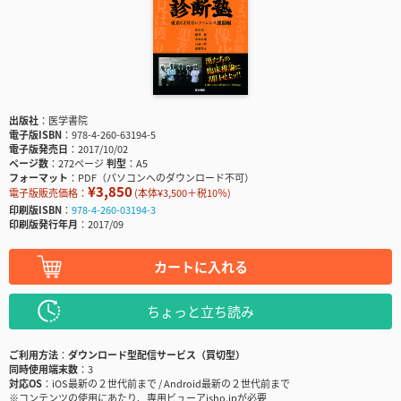
出版社
医学書院
電子版ISBN
978-4-260-63194-5
電子版発売日
2017/10/02
ページ数
272ページ
判型
A5
フォーマット
PDF（パソコンへのダウンロード不可）
¥3,850
電子版販売価格：
(本体¥3,500＋税10％)
印刷版ISBN
978-4-260-03194-3
印刷版発行年月
2017/09
カートに入れる
ちょっと立ち読み
ご利用方法
ダウンロード型配信サービス（買切型）
同時使用端末数
3
対応OS
iOS最新の２世代前まで / Android最新の２世代前まで
※コンテンツの使用にあたり、専用ビューアisho.jpが必要