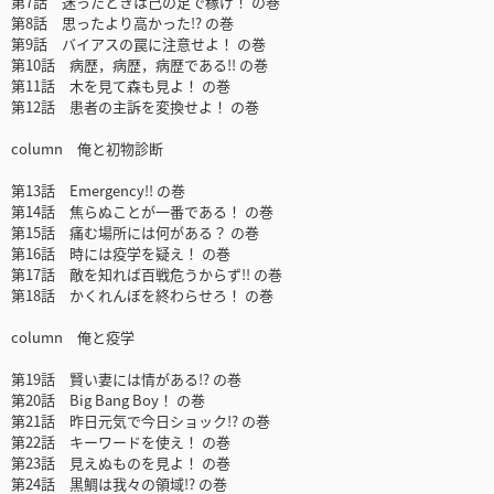
第7話 迷ったときは己の足で稼げ！ の巻
第8話 思ったより高かった!? の巻
第9話 バイアスの罠に注意せよ！ の巻
第10話 病歴，病歴，病歴である!! の巻
第11話 木を見て森も見よ！ の巻
第12話 患者の主訴を変換せよ！ の巻
column 俺と初物診断
第13話 Emergency!! の巻
第14話 焦らぬことが一番である！ の巻
第15話 痛む場所には何がある？ の巻
第16話 時には疫学を疑え！ の巻
第17話 敵を知れば百戦危うからず!! の巻
第18話 かくれんぼを終わらせろ！ の巻
column 俺と疫学
第19話 賢い妻には情がある!? の巻
第20話 Big Bang Boy！ の巻
第21話 昨日元気で今日ショック!? の巻
第22話 キーワードを使え！ の巻
第23話 見えぬものを見よ！ の巻
第24話 黒鯛は我々の領域!? の巻