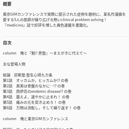
概要
東京GIMカンファレンスで実際に提示された症例を題材に、某名作漫画を
愛する5人の医師が繰り広げる熱いclinical problem solving！
『medicina』誌で好評を博した異色連載を書籍化。
目次
column 俺と『魁!! 男塾』～まえがきに代えて～
主な登場人物
総論 診断塾 塾生心得九カ条
第1話 オッカムか，ヒッカムか!? の巻
第2話 真実は骨盤のなかに…!? の巻
第3話 西伊豆のendemic disease!? の巻
第4話 震えよ，速やかに止まれ！ の巻
第5話 痛みの元を突き止めろ！ の巻
第6話 万物は流転し，そして繰り返す！ の巻
column 俺と東京GIMカンファレンス