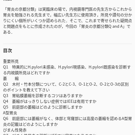
「胃炎の京都分類」は実臨床の場で，内視鏡専門医の先生方からこれから
胃炎を勉強される先生まで，幅広い先生方に使用頂き，所見や語句の分か
りにくい個所がいくつか認められた．そこで、これまで寄せられた疑問点
と問題点をもとに作成されたのが，今回の「胃炎の京都分類Q and A」で
ある．
目次
重要所見
Q1 特異的にH.pylori未感染、H.pylori現感染、H.pylori既感染を診断す
る内視鏡所見はどれですか
萎 縮
Q2 木村・竹本分類について、C-2とC-3、O-1とO-2、O-2とO-3の区別
のポイントを教えて下さい
Q3 胃粘膜萎縮を診断するコツはありますか
Q4 萎縮がはっきりしない症例ではIEEは有用ですか
Q5 前庭部の萎縮はどのように診断しますか
A型胃炎
Q6 前庭部には萎縮がなく、体部と穹窿部には高度の萎縮を認めるA型胃
炎の記載はどのようにしますか
びまん性発赤