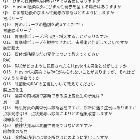
Q7 びまん性発赤の診断はIEEでは容易になりますか
Q8 H.pylori感染以外にびまん性発赤を呈する場合はありますか
Q9 除菌成功後のびまん性発赤の診断はどのようにしますか
胃ポリープ
Q10 胃のポリープの鑑別を教えてください
胃底腺ポリープ
Q11 胃底腺ポリープが出現・増大することがありますか
Q12 胃底腺ポリープを観察できれば、未感染と判断してよいですか
皺襞腫大
Q13 胃体部粘膜ひだの変化について教えてください
RAC
Q14 RACがどのように観察されたらH.pylori未感染と診断しますか
Q15 H.pylori未感染でもRACがみられないことがありますが、それはど
のような場合ですか
Q16 除菌後のRACの回復について教えてください
腸上皮化生
Q17 通常の内視鏡で診断できる腸上皮化生の所見は？
鳥 肌
Q18 鳥肌胃炎の典型例は診断容易ですが、診断に迷う症例はありますか
点状発赤Q19 点状発赤は除菌によりどの程度改善しますか
稜線状発赤
Q20 稜線状発赤は表層性胃炎ではないのですか
除菌後の所見
Q21 除菌成功後には胃炎所見はどのように変化しますか