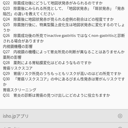
Q22 除菌成功後にどうして地図状発赤がみられるのですか
Q23 除菌後にみられる所見として、「地図状発赤」「斑状発赤」「発赤
陥凹」の違いを教えてください
Q24 除菌後に地図状発赤が見られる症例の割合はどの程度ですか
Q25 除菌施行後に、特異型腸上皮化生は地図状発赤に変化するのでしょ
うか
Q26 除菌成功後の所見でinactive gastritis ではなくnon-gastritisと診断
される場合がありますか
内視鏡機種の影響
Q27 内視鏡の機種によって胃炎所見の判断が異なることはありませんか
薬剤の影響
Q28 薬剤による胃粘膜変化はどのようなものですか
胃癌リスクスコア
Q29 胃癌リスク所見のうちもっともリスクが高いのはどの所見ですか
Q30 「胃癌リスクスコア」の中にあるびまん性発赤は胃がんリスクです
か
胃癌スクリーニング
Q31 胃炎の診断は胃癌の見つけ出しにどのように役立ちますか
isho.jpアプリ