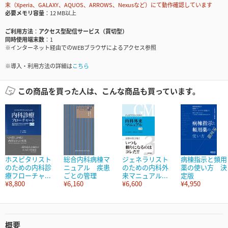
末（Xperia、GALAXY、AQUOS、ARROWS、Nexusなど）にて動作確認しています
必要メモリ容量
12 MB以上
ご利用方法
アクセス型配信サービス（買切型）
同時使用端末数
1
※インターネット経由でのWEBブラウザによるアクセス参照
※導入・利用方法の詳細は
こちら
この商品を買った人は、こんな商品も買っています。
ホスピタリスト
総合内科病棟マ
ジェネラリスト
病棟指示と頻用
のための内科診
ニュアル 疾患
のための内科外
薬の使い方 決
療フローチャ...
ごとの管理
来マニュアル...
定版
¥8,800
¥6,160
¥6,600
¥4,950
概要