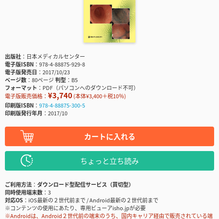
出版社
日本メディカルセンター
電子版ISBN
978-4-88875-929-8
電子版発売日
2017/10/23
ページ数
80ページ
判型
B5
フォーマット
PDF（パソコンへのダウンロード不可）
¥3,740
電子版販売価格：
(本体¥3,400＋税10％)
印刷版ISBN
978-4-88875-300-5
印刷版発行年月
2017/10
カートに入れる
ちょっと立ち読み
ご利用方法
ダウンロード型配信サービス（買切型）
同時使用端末数
3
対応OS
iOS最新の２世代前まで / Android最新の２世代前まで
※コンテンツの使用にあたり、専用ビューアisho.jpが必要
※Androidは、Android２世代前の端末のうち、国内キャリア経由で販売されている端