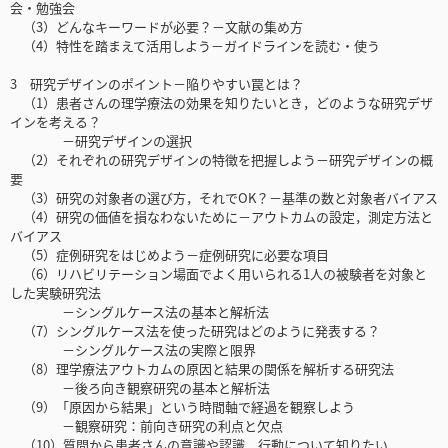
会・勉強会
（3）どんなキーワードが必要？－文献の集め方
（4）特性を踏まえて活用しよう－ガイドラインを読む・使う
3 研究デザインのポイント－陥りやすい罠とは？
（1）患者さんの理学療法の効果を知りたいとき，どのような研究デザ
インを考える？
－研究デザインの選択
（2）それぞれの研究デザインの特徴を把握しよう－研究デザインの概
要
（3）研究の対象者の選び方，それでOK？－基準の数と対象者バイアス
（4）研究の価値を損なわないために－アウトカムの設定，測定方法と
バイアス
（5）症例研究をはじめよう－症例研究に必要な項目
（6）リハビリテーション場面でよく用いられる1人の被験者を対象と
した実験研究法
－シングルケース法の基本と解析法
（7）シングルケース法を使った研究はどのように発表する？
－シングルケース法の実際と限界
（8）理学療法アウトカムの原因と結果の関係を解析する研究法
－後ろ向き観察研究の基本と解析法
（9）「原因から結果」という時間軸で経過を観察しよう
－観察研究：前向き研究の利点と欠点
（10）質問から患者さんの意識や認識，行動について知りたい