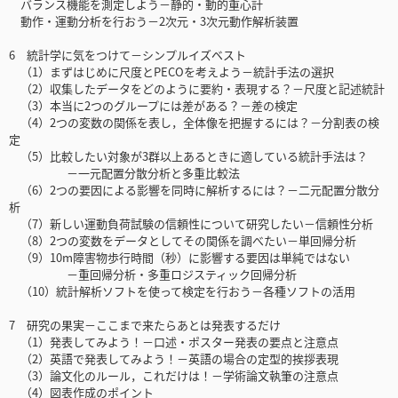
バランス機能を測定しよう－静的・動的重心計
動作・運動分析を行おう－2次元・3次元動作解析装置
6 統計学に気をつけて－シンプルイズベスト
（1）まずはじめに尺度とPECOを考えよう－統計手法の選択
（2）収集したデータをどのように要約・表現する？－尺度と記述統計
（3）本当に2つのグループには差がある？－差の検定
（4）2つの変数の関係を表し，全体像を把握するには？－分割表の検
定
（5）比較したい対象が3群以上あるときに適している統計手法は？
－一元配置分散分析と多重比較法
（6）2つの要因による影響を同時に解析するには？－二元配置分散分
析
（7）新しい運動負荷試験の信頼性について研究したい－信頼性分析
（8）2つの変数をデータとしてその関係を調べたい－単回帰分析
（9）10m障害物歩行時間（秒）に影響する要因は単純ではない
－重回帰分析・多重ロジスティック回帰分析
（10）統計解析ソフトを使って検定を行おう－各種ソフトの活用
7 研究の果実－ここまで来たらあとは発表するだけ
（1）発表してみよう！－口述・ポスター発表の要点と注意点
（2）英語で発表してみよう！－英語の場合の定型的挨拶表現
（3）論文化のルール，これだけは！－学術論文執筆の注意点
（4）図表作成のポイント