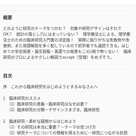
概要
どのように研究のテーマをつかむ？ 対象や研究デザインはそれで
OK？ 統計の落とし穴にはまっていない？ 理学療法士による、理学療
法士のための臨床研究入門書の決定版！ 実際に陥りがちな失敗例や改
善例、また用語解説を多く配しているので初学者でも通読できる。はじ
めての学会発表・論文投稿・英語での発表もこの1冊で怖くない！ 臨床
研究のプロによるやさしい解説でaccept（受理）をめざそう。
目次
序 これから臨床研究をはじめようとするみなさんへ
1 臨床研究のススメ
（1）臨床研究の意義－臨床研究はなぜ必要？
（2）臨床研究の分類－デザインさまざま，臨床研究
2 臨床研究－素朴な疑問からはじめよう
（1）その研究は本当に重要？－テーマの見つけ方
（2）研究テーマについての情報を得るために－研究につながる抄読