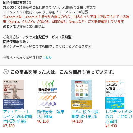
同時使用端末数
3
対応OS
iOS最新の２世代前まで / Android最新の２世代前まで
※コンテンツの使用にあたり、専用ビューアisho.jpが必要
※Androidは、Android２世代前の端末のうち、国内キャリア経由で販売されている端
末（Xperia、GALAXY、AQUOS、ARROWS、Nexusなど）にて動作確認しています
必要メモリ容量
30 MB以上
ご利用方法
アクセス型配信サービス（買切型）
同時使用端末数
1
※インターネット経由でのWEBブラウザによるアクセス参照
※導入・利用方法の詳細は
こちら
この商品を買った人は、こんな商品も買っています。
アナトミー・ト
動作分析 臨床
リハに役立つ脳
レジデントのた
レイン [Web動画
活用講座
画像 改訂第2版
めの これだけ
付]<訳> 第4版
¥6,160
¥4,180
心電図
¥7,480
¥4,400