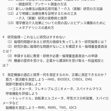
－調査研究：アンケート調査の方法
（11）新しい治療法は臨床応用可能？－介入（実験）研究の方法論
（12）より明確に治療効果を証明するための工夫
－介入（実験）研究の実際例と限界
（13）理学療法介入効果についての質の高いエビデンス構築のために
－メタアナリシスの進め方
4 研究倫理－これなしに研究はすすめない
（1）倫理的問題があると研究の価値を失ってしまう－研究倫理とは？
（2）研究計画に倫理的な問題がないことを確認する－倫理審査委員会
とは？
（3）申請する前に教育・研修が必要－倫理審査委員会への申請
（4）機器の提供を受ける，企業から講演料を受け取る－利益相反と
は？
5 測定機器の適応と限界－何を測定するのか，正確に測定できるのか？
筋力・筋活動を測定しよう－HHD，BIODEX，CYBEX，EMG
関節可動域を評価しよう
－ゴニオメータ，フレキシブルゴニオメータ，スパイナルマウス
呼吸機能を評価しよう
－トレッドミル，自転車エルゴメータ，呼気ガス分析装置，スパイロ
メータなど
脳機能を測定しよう－fMRI，fNIRS，TMS，tDCS