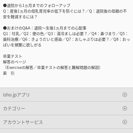
●退院から1ヵ月までのフォローアップ
Q：産後1ヵ月の母乳育児率の低下を防ぐには？／Q：退院後の母親の不
安を軽減するには？
●おまけのQ&A：退院～生後1ヵ月までの心配事
Q1：吐乳／Q2：便の色／Q3：湯冷ましは必要？／Q4：鼻づまり／Q5：
歯科治療／Q6：きょうだいと感染／Q7：おしゃぶりは必要？／Q8：おっ
ぱいを頻繁に欲しがる
卒業テスト
解答のページ
（Exerciseの解答／卒業テストの解答と難解問題の解説）
索 引
isho.jpアプリ
カテゴリー
アカウントサービス