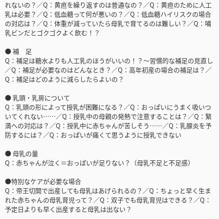
れないの？／Q：黄疸を繰り返すのは普通なの？／Q：黄疸のために人工
乳は必要？／Q：低血糖って何が悪いの？／Q：低血糖ハイリスクの場合
の対応は？／Q：体重が減っていたら母乳で育てるのは難しい？／Q：哺
乳ビンだとゴクゴクよく飲む！？
● 補 足
Q：補足は糖水よりも人工乳のほうがいいの！？～習慣的な補足の見直し
／Q：補足が必要なのはどんなとき？／Q：高年初産の場合の補足は？／
Q：補足はどのように減らしたらよいの？
● 乳頭・乳房について
Q：乳頭の形によって授乳が困難になる？／Q：おっぱいにうまく吸いつ
いてくれない……／Q：授乳中の母親の発熱で注意することは？／Q：緊
満への対応は？／Q：授乳中に赤ちゃんが苦しそう……／Q：乳腺炎を予
防するには？／Q：おっぱいが痛くて思うように授乳できない
● 母乳の量
Q：赤ちゃんが泣く＝おっぱいが足りない？（母乳不足と不足感）
●特別なケアが必要な場合
Q：帝王切開で出産しても母乳はあげられるの？／Q：ちょっと早く生ま
れた赤ちゃんの母乳育児って？／Q：双子でも母乳育児はできる？／Q：
予定日よりも早く出産すると母乳は出ない？