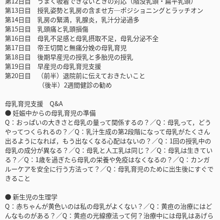
第12日目 うまく吸着できないときの対応（陥没乳頭・扁平乳頭）
第13日目 授乳姿勢と乳房の含ませ方─ポジショニングとラッチオン
第14日目 乳房の緊満，乳腺炎，乳汁分泌過多
第15日目 乳頭痛と乳頭損傷
第16日目 母乳不足感と母乳摂取不足，母乳分泌不全
第17日目 帝王切開と無痛分娩の母乳育児
第18日目 後期早産児の授乳と多胎児の授乳
第19日目 早産児の母乳育児支援
第20日目 （前半）退院前に伝えておきたいこと
（後半）2週間健診の勧め
母乳育児支援 Q&A
● 妊娠中からの母乳育児の準備
Q：おっぱいの大きさと母乳の量って関係するの？／Q：母乳って，どう
やってつくられるの？／Q：乳汁生成の第2段階になって母乳がたくさん
出るようになれば，もう出なくなる心配はないの？／Q：1回の授乳中の
母乳の成分が異なる？／Q：母乳と人工乳は同じ？／Q：母乳は生きてい
る？／Q：1歳を過ぎたら母乳の栄養や免疫はなくなるの？／Q：カンガ
ルーケアを安全に行う方法って？／Q：母乳育児のために出生後にすぐで
きること
● 新生児の生理学
Q：赤ちゃんが黄色いのは私の母乳がよくない？／Q：黄疸の治療にはど
んなものがある？／Q：黄疸の光線療法って何？治療中には母乳はあげら