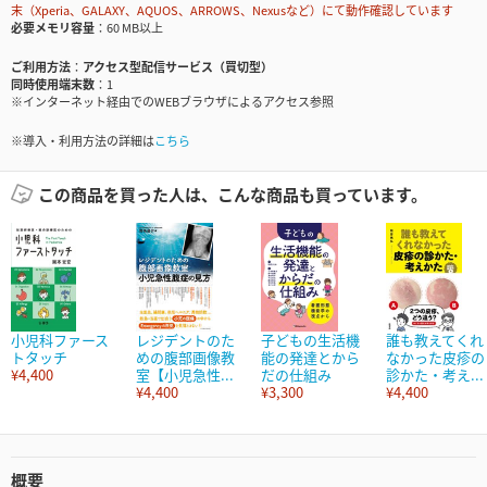
末（Xperia、GALAXY、AQUOS、ARROWS、Nexusなど）にて動作確認しています
必要メモリ容量
60 MB以上
ご利用方法
アクセス型配信サービス（買切型）
同時使用端末数
1
※インターネット経由でのWEBブラウザによるアクセス参照
※導入・利用方法の詳細は
こちら
この商品を買った人は、こんな商品も買っています。
小児科ファース
レジデントのた
子どもの生活機
誰も教えてくれ
トタッチ
めの腹部画像教
能の発達とから
なかった皮疹の
¥4,400
室【小児急性...
だの仕組み
診かた・考え...
¥4,400
¥3,300
¥4,400
概要