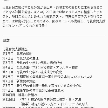
母乳育児支援に重要な妊娠から出産・退院までの関わりに求められるコ
アとなる知識を簡潔にまとめ，20日間で理解できるように編集したテキ
スト．項目ごとにまとめられた確認テスト，巻末の卒業テストを行うこ
とで，理解度を測ることもできる．図表やコラムも満載し，母乳育児支援
のポイントが“よくわかる”1冊！
目次
母乳育児支援講座
第1日目 乳房の解剖
第2日目 母乳分泌の生理
第3日目 母乳の生化学1：母乳の構成成分
第4日目 母乳の生化学2：免疫物質・アレルギー物質
第5日目 母乳の生化学3：構成成分の変化
第6日目 早期接触と母乳育児─出生直後のskin to skin contact
第7日目 新生児の黄疸
第8日目 新生児の低血糖─母乳で育っている児を中心に
第9日目 生後早期の体重減少と高張性脱水
第10日目 哺乳の仕組み
第11日目 （前半）補足の医学的適応と種類・量・方法
（後半）補足の減らし方とフォローアップの方法