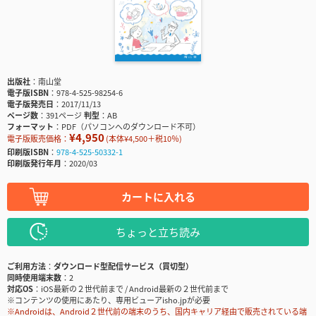
出版社
南山堂
電子版ISBN
978-4-525-98254-6
電子版発売日
2017/11/13
ページ数
391ページ
判型
AB
フォーマット
PDF（パソコンへのダウンロード不可）
¥4,950
電子版販売価格：
(本体¥4,500＋税10％)
印刷版ISBN
978-4-525-50332-1
印刷版発行年月
2020/03
カートに入れる
ちょっと立ち読み
ご利用方法
ダウンロード型配信サービス（買切型）
同時使用端末数
2
対応OS
iOS最新の２世代前まで / Android最新の２世代前まで
※コンテンツの使用にあたり、専用ビューアisho.jpが必要
※Androidは、Android２世代前の端末のうち、国内キャリア経由で販売されている端