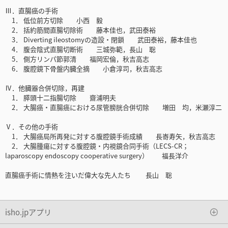
Ⅲ．直腸癌の手術
1． 低位前方切除 小西 毅
2． 括約筋間直腸切除術 藤本佳也，武田泰裕
3． Diverting ileostomyの造設・閉鎖 武田泰裕，藤本佳也
4． 腹会陰式直腸切断術 三城弥範，長山 聡
5． 側方リンパ節郭清 福岡宏倫，秋吉高志
6． 腹腔鏡下骨盤内臓全摘 小倉淳司，秋吉高志
Ⅳ．他臓器合併切除，再建
1． 膵頭十二指腸切除 齋浦明夫
2． 大腸癌・直腸癌における尿管膀胱合併切除 増田 均，米瀬淳二
Ⅴ．その他の手術
1． 大腸癌局所再発に対する腹腔鏡手術成績 長㟢寿矢，秋吉高志
2． 大腸腫瘍に対する腹腔鏡・内視鏡合同手術（LECS-CR；
laparoscopy endoscopy cooperative surgery） 福長洋介
直腸癌手術に情熱を注いだ偉大な先人たち 長山 聡
isho.jpアプリ