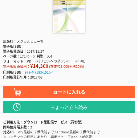
出版社
メジカルビュー社
電子版ISBN
電子版発売日
2017/11/27
ページ数
172ページ
判型
Ａ4
フォーマット
PDF（パソコンへのダウンロード不可）
¥14,300
電子版販売価格：
(本体¥13,000＋税10％)
印刷版ISBN
978-4-7583-1510-4
印刷版発行年月
2017/08
カートに入れる
ちょっと立ち読み
ご利用方法
ダウンロード型配信サービス（買切型）
同時使用端末数
2
対応OS
iOS最新の２世代前まで / Android最新の２世代前まで
※コンテンツの使用にあたり、専用ビューアisho.jpが必要