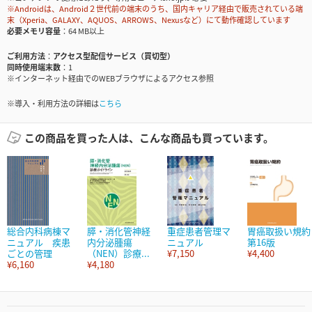
※Androidは、Android２世代前の端末のうち、国内キャリア経由で販売されている端
末（Xperia、GALAXY、AQUOS、ARROWS、Nexusなど）にて動作確認しています
必要メモリ容量
64 MB以上
ご利用方法
アクセス型配信サービス（買切型）
同時使用端末数
1
※インターネット経由でのWEBブラウザによるアクセス参照
※導入・利用方法の詳細は
こちら
この商品を買った人は、こんな商品も買っています。
総合内科病棟マ
膵・消化管神経
重症患者管理マ
胃癌取扱い規約
ニュアル 疾患
内分泌腫瘍
ニュアル
第16版
ごとの管理
（NEN）診療...
¥7,150
¥4,400
¥6,160
¥4,180