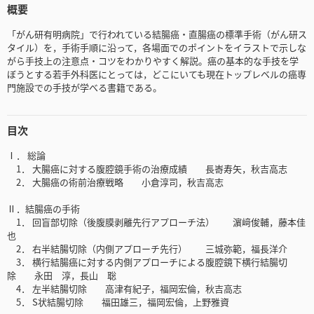
概要
「がん研有明病院」で行われている結腸癌・直腸癌の標準手術（がん研ス
タイル）を，手術手順に沿って，各場面でのポイントをイラストで示しな
がら手技上の注意点・コツをわかりやすく解説。癌の基本的な手技を学
ぼうとする若手外科医にとっては，どこにいても現在トップレベルの癌専
門施設での手技が学べる書籍である。
目次
Ⅰ． 総論
1． 大腸癌に対する腹腔鏡手術の治療成績 長㟢寿矢，秋吉高志
2． 大腸癌の術前治療戦略 小倉淳司，秋吉高志
Ⅱ．結腸癌の手術
1． 回盲部切除（後腹膜剥離先行アプローチ法） 濵﨑俊輔，藤本佳
也
2． 右半結腸切除（内側アプローチ先行） 三城弥範，福長洋介
3． 横行結腸癌に対する内側アプローチによる腹腔鏡下横行結腸切
除 永田 淳，長山 聡
4． 左半結腸切除 高津有紀子，福岡宏倫，秋吉高志
5． S状結腸切除 福田雄三，福岡宏倫，上野雅資