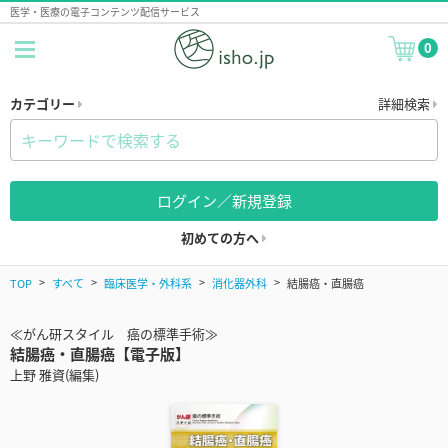
医学・医療の電子コンテンツ配信サービス
0
カテゴリー
詳細検索
ログイン／新規登録
初めての方へ
TOP
すべて
臨床医学・外科系
消化器外科
結腸癌・直腸癌
≪がん研スタイル 癌の標準手術≫
結腸癌・直腸癌【電子版】
上野 雅資(編集)