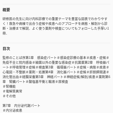
概要
研修医の先生に向け内科診療での重要テーマを豊富な図表でわかりやす
く！救急や病棟で出合う症候や疾患へのアプローチを病態・解剖から診
断・治療まで解説．よく使う薬剤や検査についてもフォローした手厚い1
冊．
目次
監修のことば序第1章 感染症パート＃感染症診療の基本＃疾患・症候＃
免疫不全と院内感染＃細菌以外の重要な感染症＃抗菌薬第2章 呼吸器パ
ート＃呼吸管理＃症候＃検査第3章 循環器パート＃症候・病態＃疾患＃
心電図・不整脈＃薬剤・処置第4章 消化器パート＃症候＃肝胆膵関連＃
消化管出血＃経腸栄養第5章 神経パート＃神経症候/解剖/疾患＃薬剤第6
章 腎臓パート＃酸塩基平衡と輸液＃尿検査
＃腎機能
＃電解質異常
＃その他
第7章 内分泌代謝パート
＃内分泌疾患