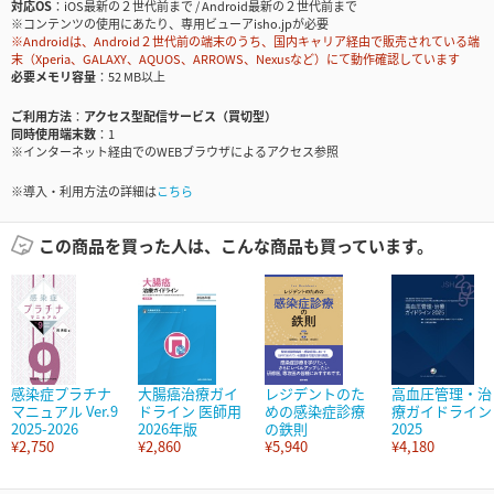
対応OS
iOS最新の２世代前まで / Android最新の２世代前まで
※コンテンツの使用にあたり、専用ビューアisho.jpが必要
※Androidは、Android２世代前の端末のうち、国内キャリア経由で販売されている端
末（Xperia、GALAXY、AQUOS、ARROWS、Nexusなど）にて動作確認しています
必要メモリ容量
52 MB以上
ご利用方法
アクセス型配信サービス（買切型）
同時使用端末数
1
※インターネット経由でのWEBブラウザによるアクセス参照
※導入・利用方法の詳細は
こちら
この商品を買った人は、こんな商品も買っています。
感染症プラチナ
大腸癌治療ガイ
レジデントのた
高血圧管理・治
マニュアル Ver.9
ドライン 医師用
めの感染症診療
療ガイドライン
2025-2026
2026年版
の鉄則
2025
¥2,750
¥2,860
¥5,940
¥4,180