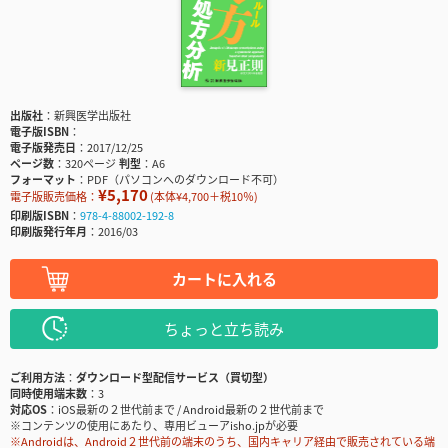
出版社
新興医学出版社
電子版ISBN
電子版発売日
2017/12/25
ページ数
320ページ
判型
A6
フォーマット
PDF（パソコンへのダウンロード不可）
¥5,170
電子版販売価格：
(本体¥4,700＋税10％)
印刷版ISBN
978-4-88002-192-8
印刷版発行年月
2016/03
カートに入れる
ちょっと立ち読み
ご利用方法
ダウンロード型配信サービス（買切型）
同時使用端末数
3
対応OS
iOS最新の２世代前まで / Android最新の２世代前まで
※コンテンツの使用にあたり、専用ビューアisho.jpが必要
※Androidは、Android２世代前の端末のうち、国内キャリア経由で販売されている端