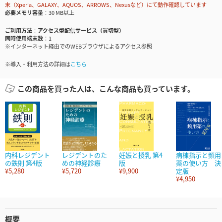
末（Xperia、GALAXY、AQUOS、ARROWS、Nexusなど）にて動作確認しています
必要メモリ容量
30 MB以上
ご利用方法
アクセス型配信サービス（買切型）
同時使用端末数
1
※インターネット経由でのWEBブラウザによるアクセス参照
※導入・利用方法の詳細は
こちら
この商品を買った人は、こんな商品も買っています。
内科レジデント
レジデントのた
妊娠と授乳 第4
病棟指示と頻用
の鉄則 第4版
めの神経診療
版
薬の使い方 決
¥5,280
¥5,720
¥9,900
定版
¥4,950
概要