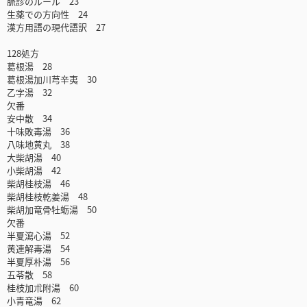
脈診のルール 23
生薬での方向性 24
漢方用語の現代語訳 27
128処方
葛根湯 28
葛根湯加川芎辛夷 30
乙字湯 32
欠番
安中散 34
十味敗毒湯 36
八味地黄丸 38
大柴胡湯 40
小柴胡湯 42
柴胡桂枝湯 46
柴胡桂枝乾姜湯 48
柴胡加竜骨牡蛎湯 50
欠番
半夏瀉心湯 52
黄連解毒湯 54
半夏厚朴湯 56
五苓散 58
桂枝加朮附湯 60
小青竜湯 62