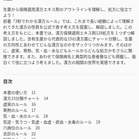
生薬から保険適用漢方エキス剤のアウトラインを理解し、処方に役立て
よう！
前著「3秒でわかる漢方ルール」では、これまで長い経験によって理解さ
れてきた漢方の性質を公式で表す考え方を提案し、解説しました。この
考え方をもとに、本書では、漢方保険適用エキス剤128処方を１つずつ解
説しました。含有生薬から代表的な15の漢方薬にチャート分類し、生薬
の方向性とあわせてどんな漢方なのかをザックリつかみます。そのほか
に、虚実、寒熱、気・血・水などもルールからどんな処方かをさらに類
推できます。また、あわせて保険病名と典型的な患者像なども掲載し、面
白くて役に立つよう考えました。漢方の相関の世界を実感できます。
目次
本書の使い方 11
漢方15分類チャート 14
虚実のルール 16
寒熱のルール 17
気・血・水のルール 18
気逆・気うつ・気虚・血虚・瘀血・水毒のルール 19
六病位のルール 20
舌診のルール 22