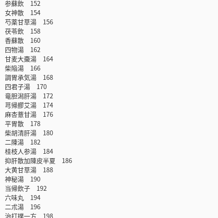
参蘇飲 152
女神散 154
芍薬甘草湯 156
茯苓飲 158
香蘇散 160
四物湯 162
甘麦大棗湯 164
柴陥湯 166
調胃承気湯 168
四君子湯 170
竜胆潟肝湯 172
芎帰膠艾湯 174
麻杏薏甘湯 176
平胃散 178
柴胡清肝湯 180
二陳湯 182
桂枝人参湯 184
抑肝散加陳皮半夏 186
大黄甘草湯 188
神秘湯 190
当帰飲子 192
六味丸 194
二朮湯 196
治打撲一方 198