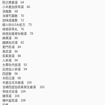
防已黄耆湯 64
小半夏加茯苓湯 66
消風散 68
当帰芍薬散 70
加味逍遙散 72
婦人科の3大処方 75
桂枝茯苓丸 76
桂枝加竜骨牡蛎湯 78
麻黄湯 80
越婢加朮湯 82
麦門冬湯 84
真武湯 86
呉茱萸湯 88
人参湯 90
大黄牡丹皮湯 92
白虎加人参湯 94
四逆散 96
木防已湯 98
半夏白朮天麻湯 100
当帰四逆加呉茱萸生姜湯 102
苓桂朮甘湯 104
猪苓湯 106
補中益気湯 108
欠番