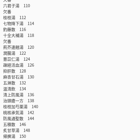
六君子湯 110
欠番
桂枝湯 112
七物降下湯 114
釣藤散 116
十全大補湯 118
欠番
荊芥連翹湯 120
潤腸湯 122
薏苡仁湯 124
疎経活血湯 126
抑肝散 128
麻杏甘石湯 130
五淋散 132
温清飲 134
清上防風湯 136
治頭瘡一方 138
桂枝加芍薬湯 140
桃核承気湯 142
防風通聖散 144
五積散 146
炙甘草湯 148
帰脾湯 150