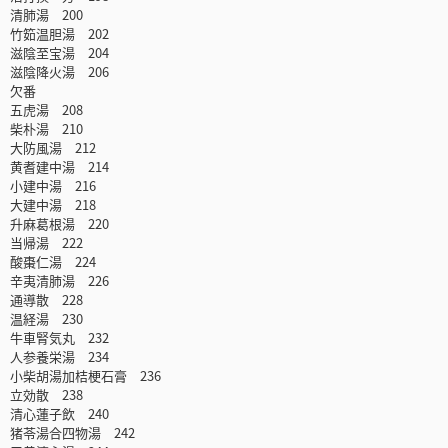
清肺湯 200
竹筎温胆湯 202
滋陰至宝湯 204
滋陰降火湯 206
欠番
五虎湯 208
柴朴湯 210
大防風湯 212
黄耆建中湯 214
小建中湯 216
大建中湯 218
升麻葛根湯 220
当帰湯 222
酸棗仁湯 224
辛夷清肺湯 226
通導散 228
温経湯 230
牛車腎気丸 232
人参養栄湯 234
小柴胡湯加桔梗石膏 236
立効散 238
清心蓮子飲 240
猪苓湯合四物湯 242