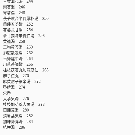
三黄瀉心湯 244
柴苓湯 246
胃苓湯 248
茯苓飲合半夏厚朴湯 250
茵蔯五苓散 252
苓姜朮甘湯 254
苓甘姜味辛夏仁湯 256
黄連湯 258
三物黄芩湯 260
排膿散及湯 262
当帰建中湯 264
川芎茶調散 266
桂枝茯苓丸加薏苡仁 268
麻子仁丸 270
麻黄附子細辛湯 272
啓脾湯 274
欠番
大承気湯 276
桂枝加芍薬大黄湯 278
茵蔯蒿湯 280
清暑益気湯 282
加味帰脾湯 284
桔梗湯 286